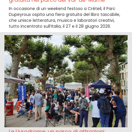
In occasione di un weekend festoso a Créteil, il Parc
Dupeyroux ospita una fiera gratuita del libro tascabile,
che unisce letteratura, musica e laboratori creativi,
tutto incentrato sull’Italia, il 27 e il 28 giugno 2026.
Le Livrodrome: un parco di attrazioni