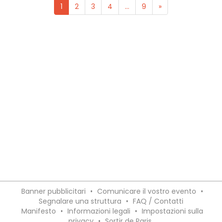
1
2
3
4
...
9
»
Banner pubblicitari
•
Comunicare il vostro evento
•
Segnalare una struttura
•
FAQ / Contatti
Manifesto
•
Informazioni legali
•
Impostazioni sulla
privacy
•
Sortir de Paris