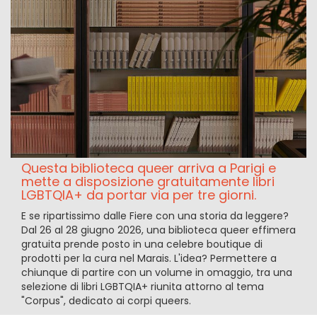
Questa biblioteca queer arriva a Parigi e
mette a disposizione gratuitamente libri
LGBTQIA+ da portar via per tre giorni.
E se ripartissimo dalle Fiere con una storia da leggere?
Dal 26 al 28 giugno 2026, una biblioteca queer effimera
gratuita prende posto in una celebre boutique di
prodotti per la cura nel Marais. L'idea? Permettere a
chiunque di partire con un volume in omaggio, tra una
selezione di libri LGBTQIA+ riunita attorno al tema
"Corpus", dedicato ai corpi queers.