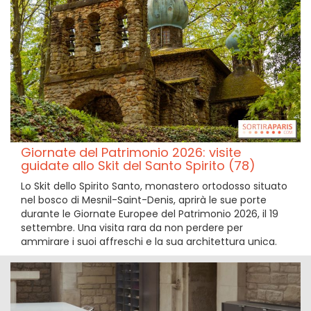
Giornate del Patrimonio 2026: visite
guidate allo Skit del Santo Spirito (78)
Lo Skit dello Spirito Santo, monastero ortodosso situato
nel bosco di Mesnil-Saint-Denis, aprirà le sue porte
durante le Giornate Europee del Patrimonio 2026, il 19
settembre. Una visita rara da non perdere per
ammirare i suoi affreschi e la sua architettura unica.