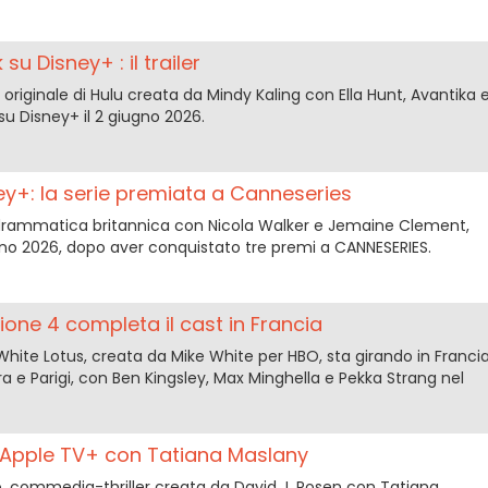
su Disney+ : il trailer
e originale di Hulu creata da Mindy Kaling con Ella Hunt, Avantika 
a su Disney+ il 2 giugno 2026.
ney+: la serie premiata a Canneseries
drammatica britannica con Nicola Walker e Jemaine Clement,
ugno 2026, dopo aver conquistato tre premi a CANNESERIES.
ione 4 completa il cast in Francia
White Lotus, creata da Mike White per HBO, sta girando in Franci
a e Parigi, con Ben Kingsley, Max Minghella e Pekka Strang nel
u Apple TV+ con Tatiana Maslany
, commedia-thriller creata da David J. Rosen con Tatiana