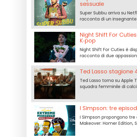
sessuale
Super Subbu arriva su Netf
racconta di un insegnante 
Night Shift For Cutie
K‑pop
Night Shift For Cuties è di
racconta di due appassionati
Ted Lasso stagione 4
Ted Lasso torna su Apple T
squadra femminile di calcio
I Simpson: tre episod
I Simpson propongono tre e
Makeover: Homer Edition, S