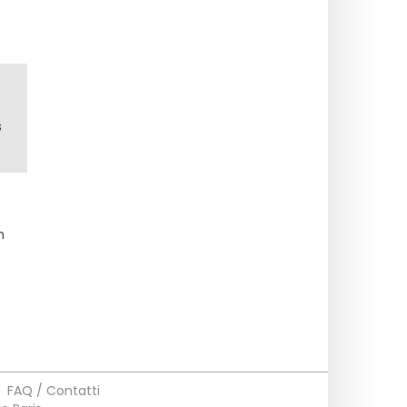
s
n
•
FAQ / Contatti