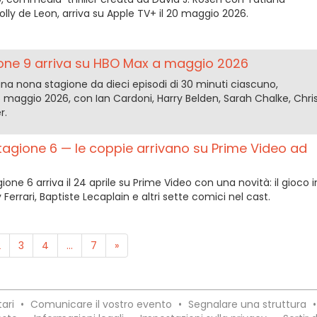
lly de Leon, arriva su Apple TV+ il 20 maggio 2026.
ione 9 arriva su HBO Max a maggio 2026
na nona stagione da dieci episodi di 30 minuti ciascuno,
5 maggio 2026, con Ian Cardoni, Harry Belden, Sarah Chalke, Chri
r.
 stagione 6 — le coppie arrivano su Prime Video ad
agione 6 arriva il 24 aprile su Prime Video con una novità: il gioco i
errari, Baptiste Lecaplain e altri sette comici nel cast.
2
3
4
...
7
»
ari
•
Comunicare il vostro evento
•
Segnalare una struttura