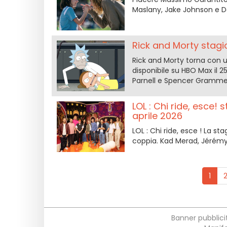
Maslany, Jake Johnson e Do
Rick and Morty stag
Rick and Morty torna con u
disponibile su HBO Max il 2
Parnell e Spencer Gramme
LOL : Chi ride, esce!
aprile 2026
LOL : Chi ride, esce ! La st
coppia. Kad Merad, Jérémy F
1
Banner pubblicit