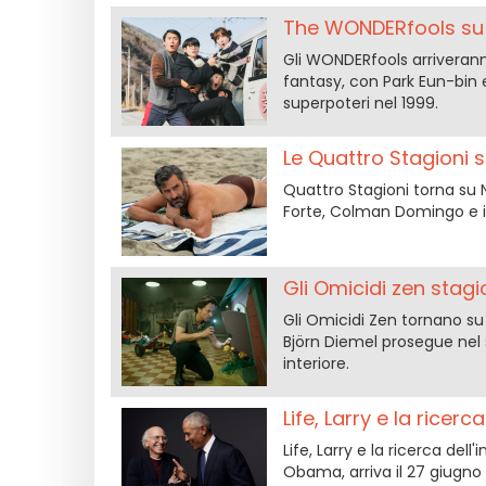
The WONDERfools su N
Gli WONDERfools arriverann
fantasy, con Park Eun-bin 
superpoteri nel 1999.
Le Quattro Stagioni st
Quattro Stagioni torna su 
Forte, Colman Domingo e il 
Gli Omicidi zen stagio
Gli Omicidi Zen tornano su 
Björn Diemel prosegue nel 
interiore.
Life, Larry e la ricerc
Life, Larry e la ricerca del
Obama, arriva il 27 giugno