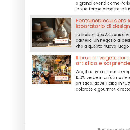
a grandi eventi come Paris 
le sue forme e mette in luc
Fontainebleau apre l
laboratorio di design
La Maison des Artisans d'A
castello. Un negozio di des
vita a questo nuovo luogo d
Il brunch vegetariano
artistico e sorprend
Ora, il nuovo ristorante v
100% verde in un'atmosfera
artistica, dove il cibo in t
colorate e gourmet diretta
Banner pubblicit