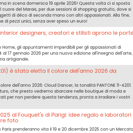
orna in scena domenica 19 aprile 2026! Questa volta ci si sposta
 cuore del Marais, per due sessioni di shopping gratuito, dove si
oggetti di déco di seconda mano con altri appassionati. Alla fine,
e di pezzi unici, senza aver speso un euro!
nterior designers, creatori e stilisti aprono le port
 Home, gli appuntamenti imperdibili per gli appassionati di
 al 17 gennaio 2026 per una nuova edizione all'insegna dell'arte,
ia artigianale.
01) è stata eletta il colore dell'anno 2026 da
olore dell'anno 2026: Cloud Dancer, la tonalità PANTONE 11-4201.
uro, che presto vedremo sbarcare nelle boutique di moda e
ati per non perdere questa tendenza, pronta a irradiare i vostri
025 al Fouquet's di Parigi: idee regalo e laboratori
re foto
t’s Paris prenderanno vita il 19 e 20 dicembre 2025 con un Mercat