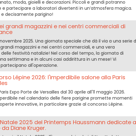
anato, moda, gioielli e decorazioni. Piccoli e grandi potranno
e e partecipare a laboratori divertenti in un’atmosfera magica.
o e decisamente parigino!
nei grandi magazzini e nei centri commerciali di
rance
8 novembre 2025. Una giornata speciale che dà il via a una serie d
i grandi magazzini e nei centri commerciali, e una vera
delle festività natalizie! Nel corso del tempo, la giornata di
una settimana e in alcuni casi addirittura in un mese! Vi
e partecipano all'operazione.
orso Lépine 2026: l'imperdibile salone alla Paris
les
 Paris Expo Porte de Versailles dal 30 aprile all'11 maggio 2026.
dibile nel calendario delle fiere parigine promette momenti
coperte innovative, in particolare grazie al concorso Lépine.
di Natale 2025 del Printemps Haussmann dedicate 
 da Diane Kruger.