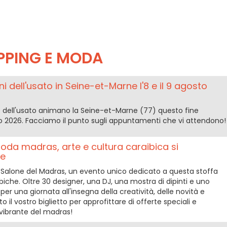
PPING E MODA
i dell'usato in Seine-et-Marne l'8 e il 9 agosto
ere dell'usato animano la Seine-et-Marne (77) questo fine
to 2026. Facciamo il punto sugli appuntamenti che vi attendono!
da madras, arte e cultura caraibica si
re
el Salone del Madras, un evento unico dedicato a questa stoffa
biche. Oltre 30 designer, una DJ, una mostra di dipinti e uno
per una giornata all'insegna della creatività, delle novità e
to il vostro biglietto per approfittare di offerte speciali e
vibrante del madras!