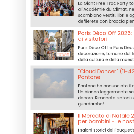
La Giant Free Troc Party t
all'Académie du Climat, nel
scambiano vestiti, libri e 
defilerete con braccia pien
Paris Déco Off 2026: i
ai visitatori
Paris Déco Off e Paris Déco
decorazione, tornano dal 14
della cultura e della maestr
"Cloud Dancer" (11-42
Pantone
Pantone ha annunciato il c
Un bianco leggermente sat
decoro. Rimanete sintonizz
guardaroba!
Il Mercato di Natale 2
per bambini - le nost
I saloni storici del Fouque