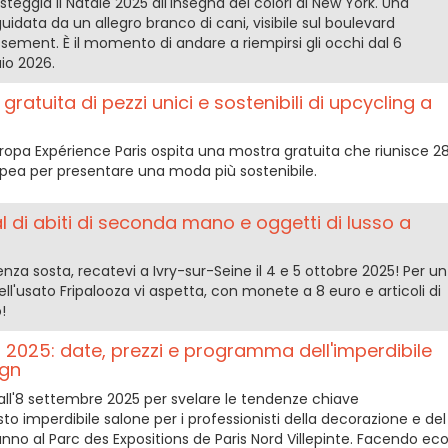
eggia il Natale 2025 all'insegna dei colori di New York. Una
uidata da un allegro branco di cani, visibile sul boulevard
ement. È il momento di andare a riempirsi gli occhi dal 6
io 2026.
atuita di pezzi unici e sostenibili di upcycling a
Europa Expérience Paris ospita una mostra gratuita che riunisce 2
Europea per presentare una moda più sostenibile.
al di abiti di seconda mano e oggetti di lusso a
enza sosta, recatevi a Ivry-sur-Seine il 4 e 5 ottobre 2025! Per un
dell'usato Fripalooza vi aspetta, con monete a 8 euro e articoli di
!
s 2025: date, prezzi e programma dell'imperdibile
ign
ll'8 settembre 2025 per svelare le tendenze chiave
o imperdibile salone per i professionisti della decorazione e del
'anno al Parc des Expositions de Paris Nord Villepinte. Facendo ec