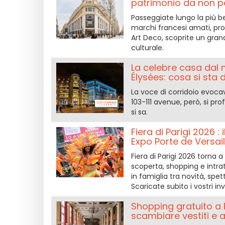
patrimonio da non pe
Passeggiate lungo la più b
marchi francesi amati, pro
Art Deco, scoprite un gr
culturale.
La celebre casa dal
Élysées: cosa si sta
La voce di corridoio evoca
103-111 avenue, però, si pr
si sa.
Fiera di Parigi 2026 
Expo Porte de Versail
Fiera di Parigi 2026 torna a 
scoperta, shopping e intr
in famiglia tra novità, spe
Scaricate subito i vostri inv
Shopping gratuito a P
scambiare vestiti e 