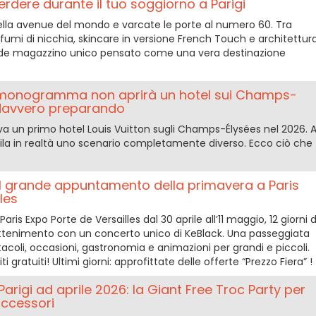
rdere durante il tuo soggiorno a Parigi
ella avenue del mondo e varcate le porte al numero 60. Tra
fumi di nicchia, skincare in versione French Touch e architettur
ande magazzino unico pensato come una vera destinazione
 monogramma non aprirà un hotel sui Champs-
 davvero preparando
va un primo hotel Louis Vuitton sugli Champs-Élysées nel 2026. A
ofila in realtà uno scenario completamente diverso. Ecco ciò che
: il grande appuntamento della primavera a Paris
les
Paris Expo Porte de Versailles dal 30 aprile all’11 maggio, 12 giorni d
attenimento con un concerto unico di KeBlack. Una passeggiata
ttacoli, occasioni, gastronomia e animazioni per grandi e piccoli.
iti gratuiti! Ultimi giorni: approfittate delle offerte “Prezzo Fiera” !
arigi ad aprile 2026: la Giant Free Troc Party per
accessori