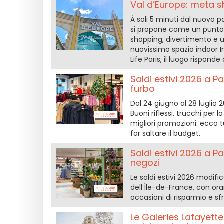
Val d’Europe: meta s
À soli 5 minuti dal nuovo 
si propone come un punto d
shopping, divertimento e usc
nuovissimo spazio indoor I
Life Paris, il luogo risponde
Saldi estivi 2026 a P
furbo
Dal 24 giugno al 28 luglio 2
Buoni riflessi, trucchi per l
migliori promozioni: ecco 
far saltare il budget.
Saldi estivi 2026 a Pa
negozi
Le saldi estivi 2026 modific
dell’Île-de-France, con orar
occasioni di risparmio e sf
Le Galeries Lafayett