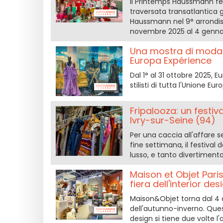
Il Printemps Haussmann fest
traversata transatlantica g
Haussmann nel 9° arrondiss
novembre 2025 al 4 genna
Una mostra di moda gr
Europa Expérience
Dal 1° al 31 ottobre 2025, 
stilisti di tutta l'Unione 
Fripalooza: un festiv
Ivry-sur-Seine (94)
Per una caccia all'affare s
fine settimana, il festival 
lusso, e tanto divertimento
Maison et Objet Pari
fiera dell'interior des
Maison&Objet torna dal 4 a
dell'autunno-inverno. Quest
design si tiene due volte l