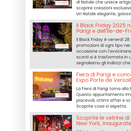
di Natale che unisce artigi
scoprire creazioni esclusiv
Un Natale elegante, golos
Il Black Friday 2025 
Parigi e dell'Île-de-F
Il Black Friday è venerdì 2
promozioni di ogni tipo ne
occasione con l'avvicinarsi 
sconti si è trasformata in 
segnaliamo gli indirizzi ch
Fiera di Parigi e conc
Expo Porte de Versail
La Fiera di Parigi torna alla
Questo appuntamento imper
piacevoli, ottimi affari e s
Scoprite cosa vi aspetta.
Scoprite le vetrine 
New York, inaugurate