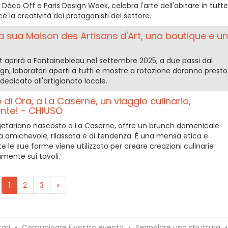
Déco Off e Paris Design Week, celebra l'arte dell'abitare in tutte
e la creatività dei protagonisti del settore.
a sua Maison des Artisans d'Art, una boutique e un
rt aprirà a Fontainebleau nel settembre 2025, a due passi dal
ign, laboratori aperti a tutti e mostre a rotazione daranno presto
edicato all'artigianato locale.
 di Ora, a La Caserne, un viaggio culinario,
ente! - CHIUSO
egetariano nascosto a La Caserne, offre un brunch domenicale
 amichevole, rilassata e di tendenza. È una mensa etica e
utte le sue forme viene utilizzato per creare creazioni culinarie
mente sui tavoli.
1
2
3
»
ari
•
Comunicare il vostro evento
•
Segnalare una struttura