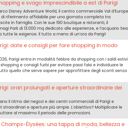
hopping e svago imprescindibile a est di Parigi
parco Disney Adventure World, il centro commerciale Val d’Europ
i riferimento affidabile per una giornata completa tra
ite in famiglia. Con le sue 190 boutique e ristoranti, il
magi Park di 13.000 mq dedicato alle esperienze, e l’acquario Sea
 a tutte le esigenze. Il tutto a meno di un’ora da Parigi!
arigi: date e consigli per fare shopping in modo
026, Parigi entra in modalità febbre da shopping con i saldi estivi
o shopping e consigli furbi per evitare passi falsi e individuare le
tutto quello che serve sapere per approfittare degli sconti senza
rigi: orari prolungati e aperture straordinarie dei
ano il ritmo dei negozi e dei centri commerciali di Parigi e
i straordinari e aperture più ampie. L’obiettivo? Moltiplicare le
ruttare al massimo il periodo delle promozioni.
e Champs-Élysées: una tappa di moda, bellezza e