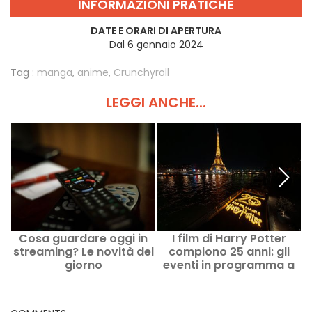
INFORMAZIONI PRATICHE
DATE E ORARI DI APERTURA
Dal 6 gennaio 2024
Tag :
manga
,
anime
,
Crunchyroll
LEGGI ANCHE...
Cosa guardare oggi in
I film di Harry Potter
streaming? Le novità del
compiono 25 anni: gli
giorno
eventi in programma a
Parigi