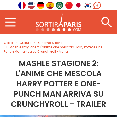
Casa
Cultura
Cinema & serie
Mashle stagione 2: l'anime che mescola Harry Potter e One-
Punch Man arriva su Crunchyroll - trailer
MASHLE STAGIONE 2:
L'ANIME CHE MESCOLA
HARRY POTTER E ONE-
PUNCH MAN ARRIVA SU
CRUNCHYROLL - TRAILER