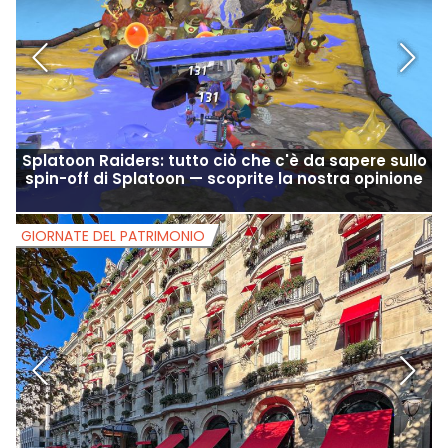
GIOCO
Splatoon Raiders: tutto ciò che c'è da sapere sullo
G
spin-off di Splatoon — scoprite la nostra opinione
GIORNATE DEL PATRIMONIO
G