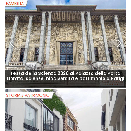
Le eclettiche serate BIZZ'ART: musica, cibo e
festeggiamenti sulle rive del Canal Saint-Martin
FAMIGLIA
F
Festa della Scienza 2026 al Palazzo della Porta
F
Dorata: scienze, biodiversità e patrimonio a Parigi
STORIA E PATRIMONIO
S