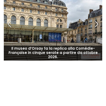
osservazione a Levallois-Perret, alle porte di Parigi
TEATRO
T
Il museo d’Orsay fa la replica alla Comédie-
Française in cinque serate a partire da ottobre
2026.