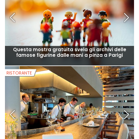
MUSEI E ESPOSIZIONE
M
Questa mostra gratuita svela gli archivi delle
famose figurine dalle mani a pinza a Parigi
RISTORANTE
R