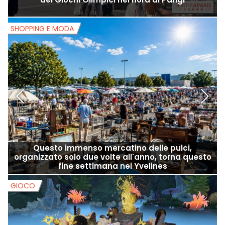
Vélotour 2026 : una pedalata insolita sulle orme
dei Giochi Olimpici nel nord di Parigi
SHOPPING E MODA
S
Questo immenso mercatino delle pulci,
organizzato solo due volte all'anno, torna questo
fine settimana nei Yvelines