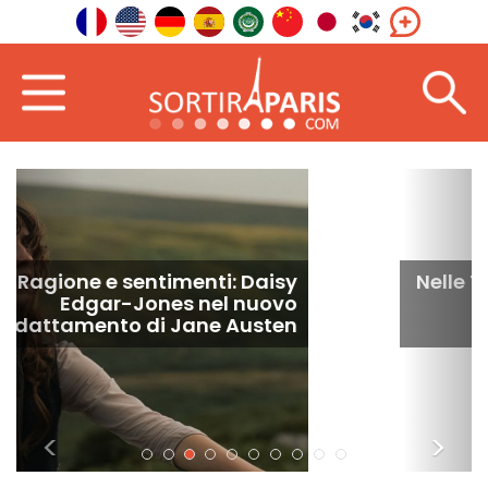
Nelle Terre Perdute: il film fantasy
con Milla Jovovich arriva su
Prime Video
<
>