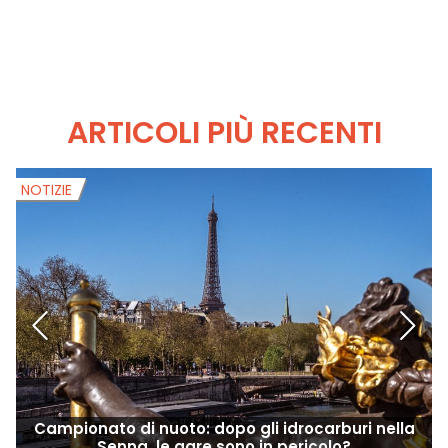
ISCRIVITI
SEGUI
ARTICOLI PIÙ RECENTI
NOTIZIE
N