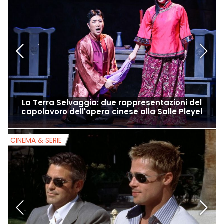
2027: tutte le informazioni e la data di lancio della
vendita dei biglietti
SPETTACOLI
S
La Terra Selvaggia: due rappresentazioni del
capolavoro dell'opera cinese alla Salle Pleyel
CINEMA & SERIE
C