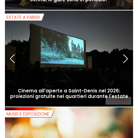
Campionato di nuoto: dopo gli idrocarburi nella
Senna, le gare sono in pericolo?
ESTATE A PARIGI
E
Cinema all'aperto a Saint-Denis nel 2026:
proiezioni gratuite nei quartieri durante l'estate