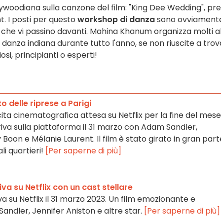
ywoodiana sulla canzone del film: "King Dee Wedding", pr
nt. I posti per questo
workshop di danza
sono ovviament
ima che vi passino davanti. Mahina Khanum organizza molti al
danza indiana durante tutto l'anno, se non riuscite a trova
si, principianti o esperti!
o delle riprese a Parigi
ita cinematografica attesa su Netflix per la fine del mese
iva sulla piattaforma il 31 marzo con Adam Sandler,
 Boon e Mélanie Laurent. Il film è stato girato in gran part
ali quartieri!
[Per saperne di più]
va su Netflix con un cast stellare
a su Netflix il 31 marzo 2023. Un film emozionante e
ndler, Jennifer Aniston e altre star.
[Per saperne di più]