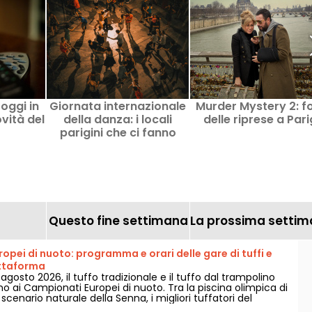
oggi in
Giornata internazionale
Murder Mystery 2: f
vità del
della danza: i locali
delle riprese a Pari
parigini che ci fanno
muovere
Questo fine settimana
La prossima setti
pei di nuoto: programma e orari delle gare di tuffi e
attaforma
'8 agosto 2026, il tuffo tradizionale e il tuffo dal trampolino
o ai Campionati Europei di nuoto. Tra la piscina olimpica di
scenario naturale della Senna, i migliori tuffatori del
anceranno in acrobazie mozzafiato.