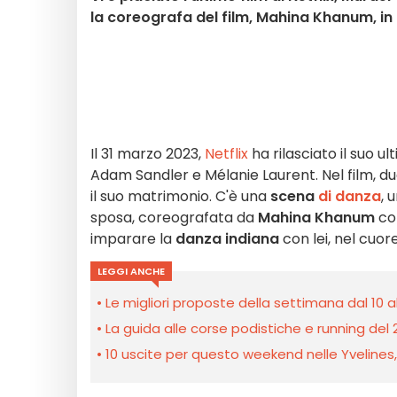
la coreografa del film, Mahina Khanum, in u
Il 31 marzo 2023,
Netflix
ha rilasciato il suo u
Adam Sandler e Mélanie Laurent. Nel film, d
il suo matrimonio. C'è una
scena
di danza
, 
sposa, coreografata da
Mahina Khanum
con
imparare la
danza indiana
con lei, nel cuore
LEGGI ANCHE
Le migliori proposte della settimana dal 10 a
La guida alle corse podistiche e running del 2
10 uscite per questo weekend nelle Yvelines, l’