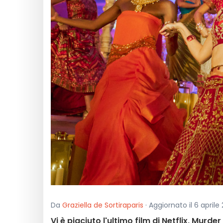
Da
Graziella de Sortiraparis
· Aggiornato il 6 aprile 
Vi è piaciuto l'ultimo film di Netflix, Mur