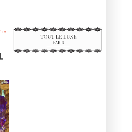
film
L