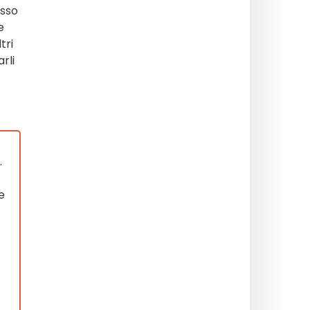
esso
e
tri
rli
.
e