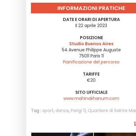
INFORMAZIONI PRATICHE
DATE E ORARI DI APERTURA
Il 22 aprile 2023
POSIZIONE
Studio Buenos Aires
54 Avenue Philippe Auguste
75011
Paris 11
Pianificazione del percorso
TARIFFE
€20
SITO UFFICIALE
www.mahinakhanum.com
Tag :
sport
,
danza
,
Parigi 11
,
Quartiere di Sainte Ma