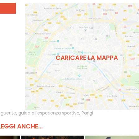
CARICARE LA MAPPA
rguerite
,
guida all'esperienza sportiva
,
Parigi
LEGGI ANCHE...