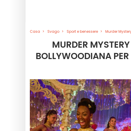
Casa
Svago
Sport e benessere
Murder Mystery
MURDER MYSTERY 
BOLLYWOODIANA PER 