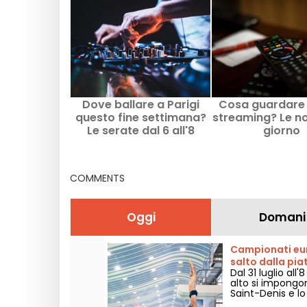
Dove ballare a Parigi
Cosa guardare 
questo fine settimana?
streaming? Le no
Le serate dal 6 all'8
giorno
agosto 2026
COMMENTS
Oggi
Domani
Campionati euro
salto dalla pi
Dal 31 luglio all
alto si impongon
Saint-Denis e lo 
continente si l