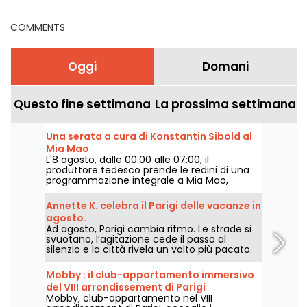
COMMENTS
Oggi
Domani
Questo fine settimana
La prossima settimana
Una serata a cura di Konstantin Sibold al
Mia Mao
L'8 agosto, dalle 00:00 alle 07:00, il
produttore tedesco prende le redini di una
programmazione integrale a Mia Mao,
circondato da Hardt Antoine e EG, per una
serata che attraversa la house melodica, la
Annette K. celebra il Parigi delle vacanze in
techno e i loro confini sonori.
agosto.
Ad agosto, Parigi cambia ritmo. Le strade si
svuotano, l’agitazione cede il passo al
silenzio e la città rivela un volto più pacato.
Da Annette K., si approfitta di questa
parentesi unica per prolungare lo spirito
Mobby : il club-appartamento immersivo
delle vacanze, i piedi quasi sull’acqua, prima
del VIII arrondissement di Parigi
del rientro a scuola.
Mobby, club-appartamento nel VIII