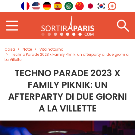
Casa
Notte
Vita notturna
Techno Parade 2023 x Family Piknik: un afterparty di due giorni a
La Villette
TECHNO PARADE 2023 X
FAMILY PIKNIK: UN
AFTERPARTY DI DUE GIORNI
A LA VILLETTE