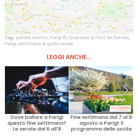
Tag :
parata techno
,
Parigi 19
,
Quartiere di Pont de Flandre
,
Parigi
,
settimana di guida serale
LEGGI ANCHE...
Dove ballare a Parigi
Fine settimana dal 7 al 9
T
questo fine settimana?
agosto a Parigi: il
e
Le serate dal 6 all'8
programma delle uscite
agosto 2026
da non perdere