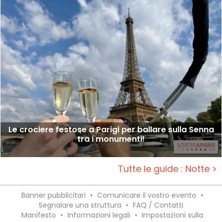
Le crociere festose a Parigi per ballare sulla Senna
tra i monumenti!
Tutte le guide : Notte >
Banner pubblicitari
•
Comunicare il vostro evento
•
Segnalare una struttura
•
FAQ / Contatti
Manifesto
•
Informazioni legali
•
Impostazioni sulla