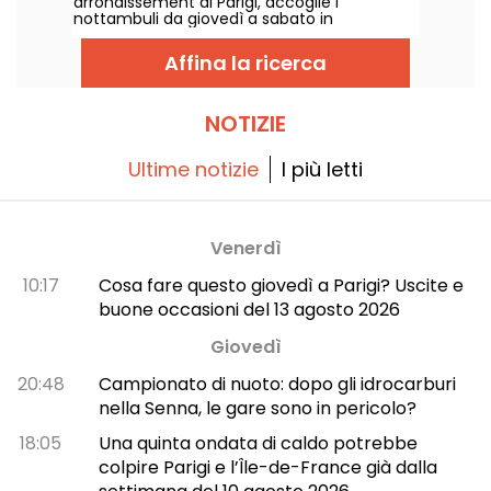
arrondissement di Parigi, accoglie i
nottambuli da giovedì a sabato in
un’atmosfera immersiva, fino alle 6 del
mattino.
Affina la ricerca
NOTIZIE
Ultime notizie
I più letti
Venerdì
10:17
Cosa fare questo giovedì a Parigi? Uscite e
buone occasioni del 13 agosto 2026
Giovedì
20:48
Campionato di nuoto: dopo gli idrocarburi
nella Senna, le gare sono in pericolo?
18:05
Una quinta ondata di caldo potrebbe
colpire Parigi e l’Île-de-France già dalla