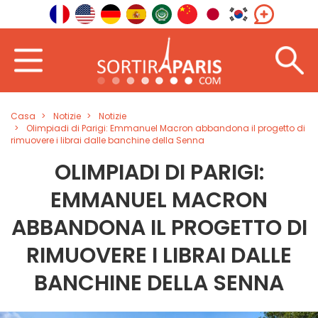
Casa
Notizie
Notizie
Olimpiadi di Parigi: Emmanuel Macron abbandona il progetto di
rimuovere i librai dalle banchine della Senna
OLIMPIADI DI PARIGI:
EMMANUEL MACRON
ABBANDONA IL PROGETTO DI
RIMUOVERE I LIBRAI DALLE
BANCHINE DELLA SENNA