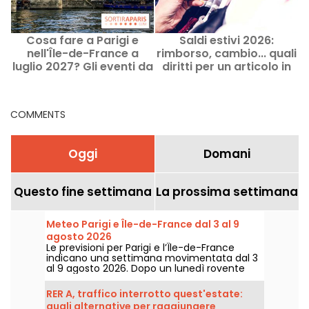
Cosa fare a Parigi e
Saldi estivi 2026:
nell'Île-de-France a
rimborso, cambio... quali
luglio 2027? Gli eventi da
diritti per un articolo in
c
non perdere
saldo?
COMMENTS
Oggi
Domani
Questo fine settimana
La prossima settimana
Meteo Parigi e Île-de-France dal 3 al 9
agosto 2026
Le previsioni per Parigi e l’Île-de-France
indicano una settimana movimentata dal 3
al 9 agosto 2026. Dopo un lunedì rovente
segnato dal rischio di temporali, le
temperature scenderanno
RER A, traffico interrotto quest'estate:
progressivamente prima di tornare a fare sul
quali alternative per raggiungere