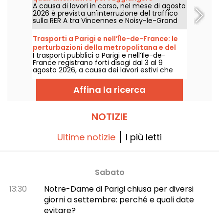
serio con tempo più caldo e soleggiato nel
A causa di lavori in corso, nel mese di agosto
Disneyland Paris?
corso del week-end.
2026 è prevista un'interruzione del traffico
sulla RER A tra Vincennes e Noisy-le-Grand
Mont d'Est. Allora, quali sono le alternative
per raggiungere in mezzi pubblici il parco
Trasporti a Parigi e nell’Île-de-France: le
Disneyland Paris? Vi rispondiamo.
perturbazioni della metropolitana e del
I trasporti pubblici a Parigi e nell’Île-de-
RER dal 3 al 9 agosto 2026
France registrano forti disagi dal 3 al 9
agosto 2026, a causa dei lavori estivi che
pesano particolarmente su alcune linee,
secondo RATP e SNCF.
Affina la ricerca
NOTIZIE
Ultime notizie
I più letti
Sabato
13:30
Notre-Dame di Parigi chiusa per diversi
giorni a settembre: perché e quali date
evitare?