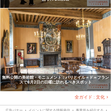
無料公開の美術館・モニュメント：パリとイル＝ド＝フラン
スで8月2日の日曜に訪れるべきスポット
全ガイド : 文化 >
広告バナー
•
イベントに関する情報発信
•
事業所を紹介する
•