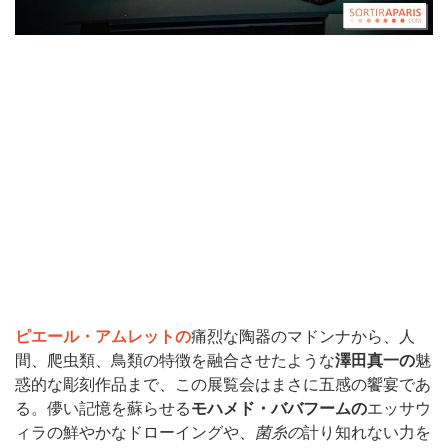
ピエール・アムレットの
痛烈な陶器のマドンナから、人
間、爬虫類、鳥類の特徴を融合させたような
澤田真一の
魅
惑的な彫刻作品まで、この展覧会はまさに五感の饗宴であ
る。儚い記憶を蘇らせる
モハメド・ババフームの
エッサウ
ィラの鮮やかなドローイングや、
菌糸の
計り知れない力を