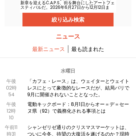
新章を迎えるC.A.P.S、街を舞台にしたアートフェ
スティバルだ。2026年6月27日から12月12日ま
で、6回目を迎える今回はさらに驚きが広がる。
絞り込み検索
ニュース
最新ニュース
最も読まれた
水曜日
午後
「カフェ・レース」は、ウェイターとウェイト
02時
レスにとって象徴的なレースだが、結局パリで
54
9月に開催されないこととなった。
午後
電動キックボード：8月1日からオー＝デ＝セー
12時
ヌ県（92）で義務化される事項とは
10
午前11
シャンゼリゼ通りのクリスマスマーケットは、
時31
ついに今冬、待望の大復活を遂げるのか？現時