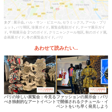
タグ :
展示会
,
ハル・サン・ピエール
,
セラミックス
,
アール・ブリ
ュット
,
パリ18区
,
珍展ガイド
,
展覧会彫刻ガイド
,
テーマ展示ガイ
ド
,
半期展示会 2つのガイド
,
クリニャンクール地区
,
秋のガイド展
,
企画展ガイド
,
冬の展覧会ガイド
,
パリ
あわせて読みたい...
パリの珍しい展覧会：今見る
ファッションの展示会：パリ
べき独創的なアートイベント
で開催されるクチュール・イ
ベントをいち早く発見しよう