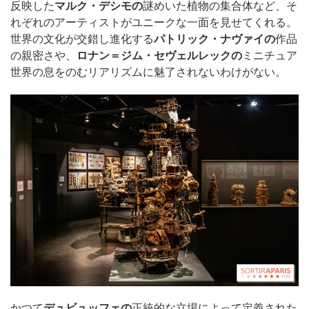
反映した
マルク・デシモの
謎めいた植物の集合体など、そ
れぞれのアーティストがユニークな一面を見せてくれる。
世界の文化が交錯し進化する
パトリック・ナヴァイの
作品
の親密さや、
ロナン＝ジム・セヴェルレックの
ミニチュア
世界の息をのむリアリズムに魅了されないわけがない。
かつて
デュビュッフェの
正統的な立場によって定義された