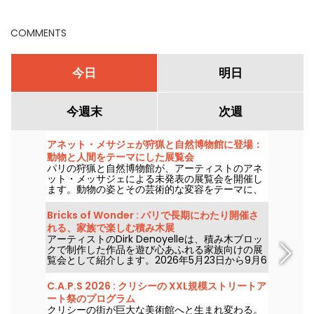
COMMENTS
今日
明日
今週末
次週
アネット・メサジェが狩猟と自然博物館に登場：
動物と人間をテーマにした展覧会
パリの狩猟と自然博物館が、アーティストのアネ
ット・メッサジェによる未発表の展覧会を開催し
ます。動物の姿とその芸術的な変容をテーマに、
4月14日から2026年9月20日まで展示されます。
「一羽のツバメだけでは春は来ない」というタイ
Bricks of Wonder : パリで長期にわたり開催さ
トルのこの展覧会は、インスタレーションやハイ
れる、家族で楽しむ積み木展
ブリッドな作品、そして象徴的なアートピースを
アーティストのDirk Denoyelleは、積み木ブロッ
通じて、博物館のコレクションと対話します。
クで制作した作品を遊び心あふれる家族向けの展
覧会として紹介します。2026年5月23日から9月6
日まで、パリのエスパス・シャンプレで開催。
C.A.P.S 2026 : クリシーの XXL規模ストリートア
ート祭のプログラム
クリシーの街が巨大な美術館へと生まれ変わる。