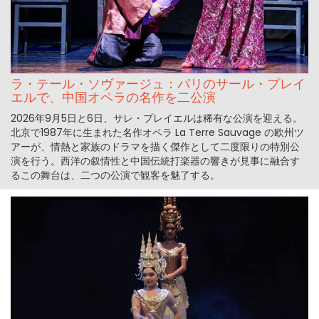
ラ・テール・ソヴァージュ：パリのサール・プレイ
エルで、中国オペラの名作を二公演
2026年9月5日と6日、サレ・プレイエルは稀有な公演を迎える。
北京で1987年に生まれた名作オペラ La Terre Sauvage の欧州ツ
アーが、情熱と家族のドラマを描く傑作として二度限りの特別公
演を行う。西洋の叙情性と中国伝統打楽器の響きが見事に融合す
るこの舞台は、二つの公演で観客を魅了する。