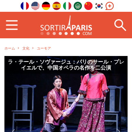
ホーム
文化
ユーモア
テール・ソヴァージュ：パリのサール・プレ
レナ・シ
イエルで、中国オペラの名作を二公演
<
>