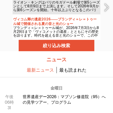
ライオン・キングはパリのモガドール劇場で第5シーズ
ンとして8月9日まで上演します。そして2026年9月か
ら第6シーズンを開始。十年以上ぶりとなるこのパリ
の劇場での公演再開です。現地で観てきました。詳報
します！
ヴィコム卿の遺産2026――ブランディ＝レ＝トゥー
ル城で開催される夏の音と光のショー
ブランディ＝レ＝トゥール城が、2026年7月3日から8
月29日まで「ヴィコメットの遺産」とともにその歴史
を語ります。時代を超える音と光のショーで、この中
世の城を新たに発見してください。私たちはその魅力
を取材してきました。ここでは、その一部をご紹介し
絞り込み検索
ます。
ニュース
最新ニュース
最も読まれた
金曜日
午後
世界遺産デー2026：マブソン修道院（95）へ
06時
の見学ツアー、プログラム
31