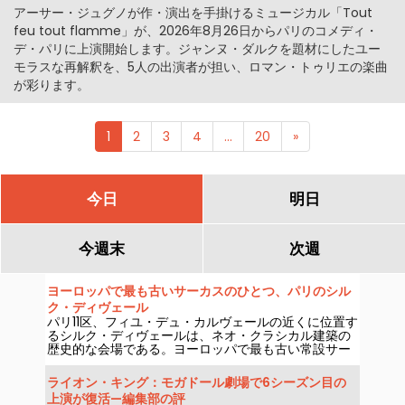
アーサー・ジュグノが作・演出を手掛けるミュージカル「Tout
feu tout flamme」が、2026年8月26日からパリのコメディ・
デ・パリに上演開始します。ジャンヌ・ダルクを題材にしたユー
モラスな再解釈を、5人の出演者が担い、ロマン・トゥリエの楽曲
が彩ります。
1
2
3
4
...
20
»
今日
明日
今週末
次週
ヨーロッパで最も古いサーカスのひとつ、パリのシル
ク・ディヴェール
パリ11区、フィユ・デュ・カルヴェールの近くに位置す
るシルク・ディヴェールは、ネオ・クラシカル建築の
歴史的な会場である。ヨーロッパで最も古い常設サー
カスのひとつで、家族連れを楽しませるサーカス芸術
を披露し続けている。
ライオン・キング：モガドール劇場で6シーズン目の
上演が復活—編集部の評