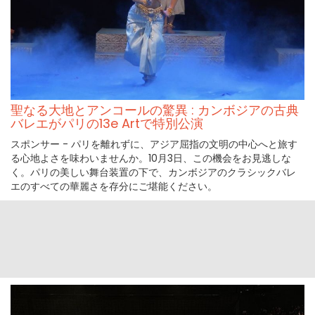
聖なる大地とアンコールの驚異 : カンボジアの古典
バレエがパリの13e Artで特別公演
スポンサー - パリを離れずに、アジア屈指の文明の中心へと旅す
る心地よさを味わいませんか。10月3日、この機会をお見逃しな
く。パリの美しい舞台装置の下で、カンボジアのクラシックバレ
エのすべての華麗さを存分にご堪能ください。