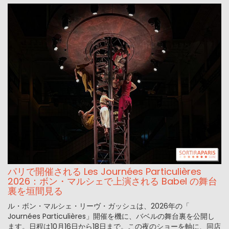
パリで開催される Les Journées Particulières
2026：ボン・マルシェで上演される Babel の舞台
裏を垣間見る
ル・ボン・マルシェ・リーヴ・ガッシュは、2026年の「
Journées Particulières」開催を機に、バベルの舞台裏を公開し
ます。日程は10月16日から18日まで。この夜のショーを軸に、同店