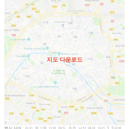
지도 다운로드
핵심 단어 :
습지
,
중고품 가게
,
매도
,
초침
,
남성 패션
,
파리 3
,
3구에