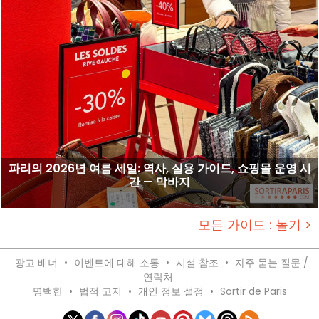
파리의 2026년 여름 세일: 역사, 실용 가이드, 쇼핑몰 운영 시
간 — 막바지
모든 가이드 : 놀기 >
광고 배너
•
이벤트에 대해 소통
•
시설 참조
•
자주 묻는 질문 /
연락처
명백한
•
법적 고지
•
개인 정보 설정
•
Sortir de Paris