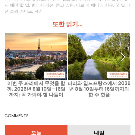
서 해야 할 일
,
빈티지 패션
,
중고 쇼핑
,
아르 에 메티에 지구
,
굿 딜 패
션 쇼핑 가이드
,
파리
또한 읽기...
이번 주 파리에서 무엇을 할
파리와 일드프랑스에서 2026
까, 2026년 8월 10일—16일
년 8월 10일부터 16일까지의
리
까지: 꼭 가봐야 할 나들이
한 주 핫플
COMMENTS
오늘
내일