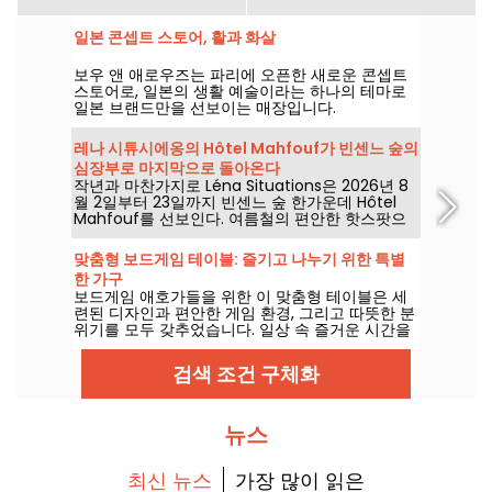
일본 콘셉트 스토어, 활과 화살
보우 앤 애로우즈는 파리에 오픈한 새로운 콘셉트
스토어로, 일본의 생활 예술이라는 하나의 테마로
일본 브랜드만을 선보이는 매장입니다.
레나 시튜시에옹의 Hôtel Mahfouf가 빈센느 숲의
심장부로 마지막으로 돌아온다
작년과 마찬가지로 Léna Situations은 2026년 8
월 2일부터 23일까지 빈센느 숲 한가운데 Hôtel
Mahfouf를 선보인다. 여름철의 편안한 핫스팟으
로, 8월 브이로그와 쇼핑, 채식 간식과 휴식이 어우
러진 한여름의 분위기 속에 다가오는 노스탤지아를
맞춤형 보드게임 테이블: 즐기고 나누기 위한 특별
남긴다.
한 가구
보드게임 애호가들을 위한 이 맞춤형 테이블은 세
련된 디자인과 편안한 게임 환경, 그리고 따뜻한 분
위기를 모두 갖추었습니다. 일상 속 즐거운 시간을
더욱 특별하게 만들어줄 이 가구는 온라인 주문으
로 만나보실 수 있습니다.
검색 조건 구체화
뉴스
최신 뉴스
가장 많이 읽은