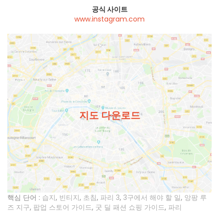
공식 사이트
www.instagram.com
지도 다운로드
핵심 단어 :
습지
,
빈티지
,
초침
,
파리 3
,
3구에서 해야 할 일
,
앙팡 루
즈 지구
,
팝업 스토어 가이드
,
굿 딜 패션 쇼핑 가이드
,
파리