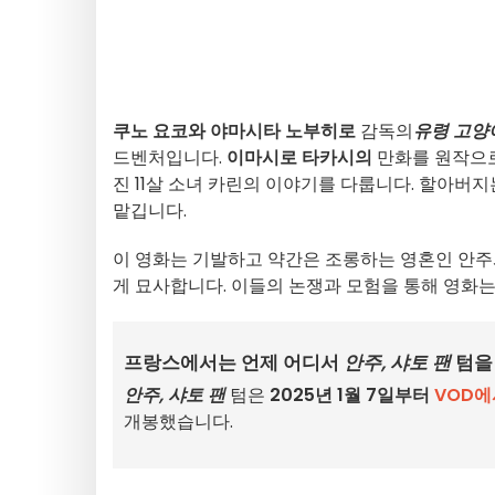
쿠노 요코와
야마시타 노부히로
감독의
유령 고양
드벤처입니다.
이마시로 타카시의
만화를 원작으로
진 11살 소녀 카린의 이야기를 다룹니다. 할아버
맡깁니다.
이 영화는 기발하고 약간은 조롱하는 영혼인 안주
게 묘사합니다. 이들의 논쟁과 모험을 통해 영화는
프랑스에서는 언제 어디서
안주, 샤토 팬
텀을 
안주, 샤토 팬
텀은
2025년 1월 7일부터
VOD에
개봉했습니다.