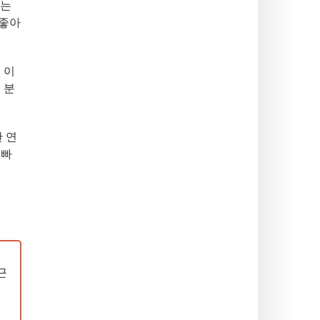
있는
좋아
 이
 분
 연
 빠
근