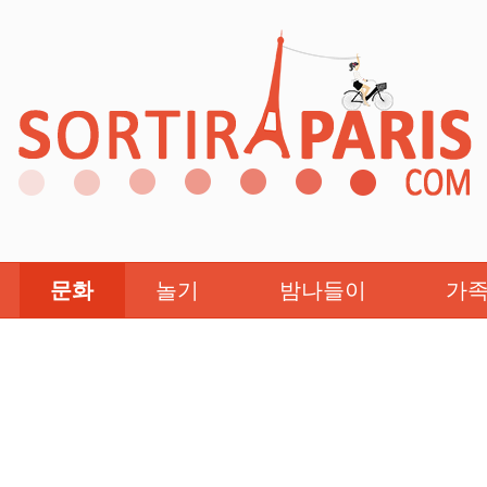
문화
놀기
밤나들이
가