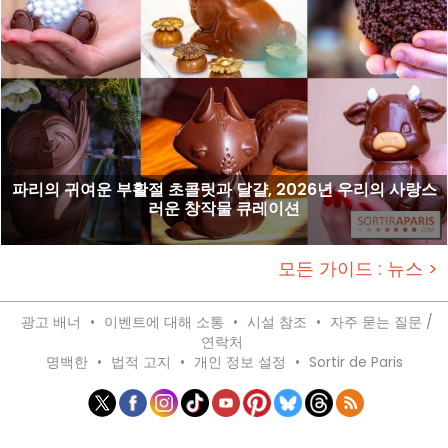
파리의 귀여운 부활절 초콜릿과 달걀, 2026년 우리의 사랑스
러운 창작물 큐레이션
모든 가이드 : 뉴스 >
광고 배너
•
이벤트에 대해 소통
•
시설 참조
•
자주 묻는 질문 /
연락처
명백한
•
법적 고지
•
개인 정보 설정
•
Sortir de Paris