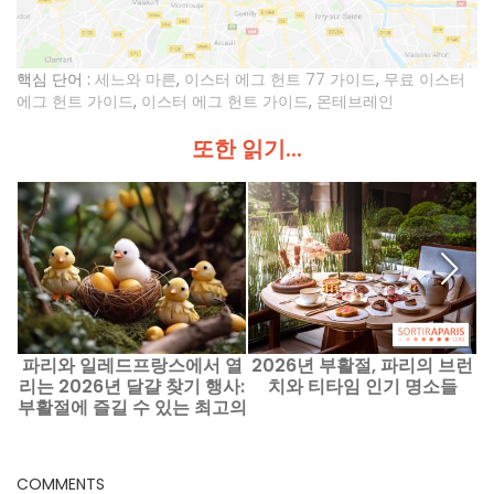
핵심 단어 :
세느와 마른
,
이스터 에그 헌트 77 가이드
,
무료 이스터
에그 헌트 가이드
,
이스터 에그 헌트 가이드
,
몬테브레인
또한 읽기...
파리와 일레드프랑스에서 열
2026년 부활절, 파리의 브런
리는 2026년 달걀 찾기 행사:
치와 티타임 인기 명소들
부활절에 즐길 수 있는 최고의
이벤트 아이디어
COMMENTS