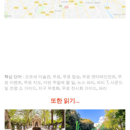
핵심 단어 :
오르세 미술관
,
무료
,
무료 탑승
,
무료 엔터테인먼트
,
무
료 이벤트
,
무료 지도
,
이번 주말에 할 일
,
뉴스 파리
,
파리 7
,
사운드
및 조명 쇼 가이드
,
지구 무효화
,
무료 전시회 가이드
,
파리
또한 읽기...