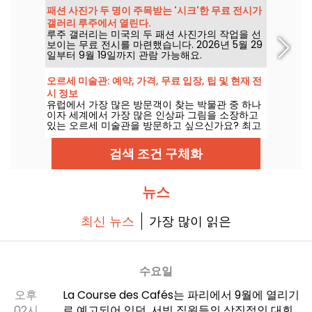
로 관람할 수 있습니다.
패션 사진가 두 명이 주목받는 '시크'한 무료 전시가
갤러리 루주에서 열린다.
루주 갤러리는 미국의 두 패션 사진가의 작업을 선
보이는 무료 전시를 마련했습니다. 2026년 5월 29
일부터 9월 19일까지 관람 가능해요.
오르세 미술관: 예약, 가격, 무료 입장, 팁 및 현재 전
시 정보
유럽에서 가장 많은 방문객이 찾는 박물관 중 하나
이자 세계에서 가장 많은 인상파 그림을 소장하고
있는 오르세 미술관을 방문하고 싶으신가요? 최고
의 조건에서 최고의 작품을 감상하기 위해 필요한
모든 팁과 요령, 현재 진행 중인 전시, 가격 및 무료
검색 조건 구체화
입장 등 다양한 정보를 알려드릴게요.
뉴스
최신 뉴스
가장 많이 읽은
수요일
오후
La Course des Cafés는 파리에서 9월에 열리기
02시
로 예고되어 있던, 서빙 직원들의 상징적인 대회