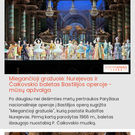
Miegančioji gražuolė: Nurejevas ir
Čaikovskio baletas Bastilijos operoje -
mūsų apžvalga
Po daugiau nei dešimties metų pertraukos Paryžiaus
nacionalinėje operoje į Bastilijos operą sugrįžta
"Miegančioji gražuolė", kurią pastatė Rudolfas
Nurejevas. Pirmą kartą parodytas 1966 m., baletas
išsaugojo nuostabią P. Čaikovskio muziką.