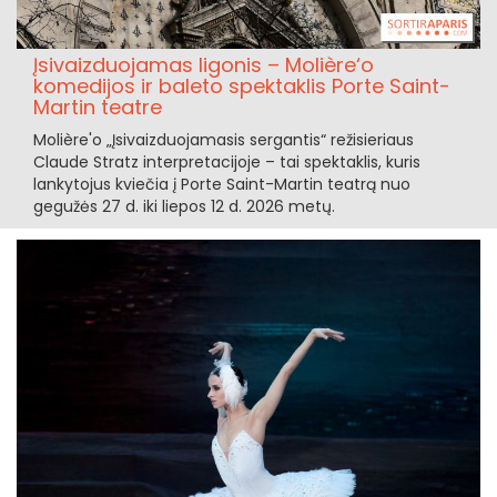
Įsivaizduojamas ligonis – Molière‘o
komedijos ir baleto spektaklis Porte Saint-
Martin teatre
Molière'o „Įsivaizduojamasis sergantis“ režisieriaus
Claude Stratz interpretacijoje – tai spektaklis, kuris
lankytojus kviečia į Porte Saint-Martin teatrą nuo
gegužės 27 d. iki liepos 12 d. 2026 metų.