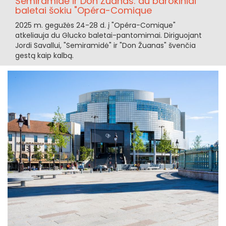
Semiramidė ir Don Žuanas: du barokiniai
baletai šokiu "Opéra-Comique
2025 m. gegužės 24-28 d. į "Opéra-Comique"
atkeliauja du Glucko baletai-pantomimai. Diriguojant
Jordi Savallui, "Semiramidė" ir "Don Žuanas" švenčia
gestą kaip kalbą.