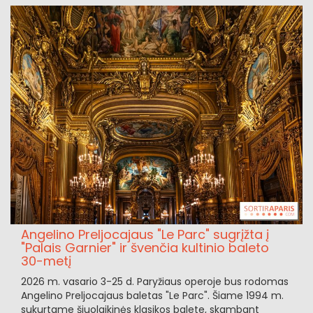
Angelino Preljocajaus "Le Parc" sugrįžta į
"Palais Garnier" ir švenčia kultinio baleto
30-metį
2026 m. vasario 3-25 d. Paryžiaus operoje bus rodomas
Angelino Preljocajaus baletas "Le Parc". Šiame 1994 m.
sukurtame šiuolaikinės klasikos balete, skambant