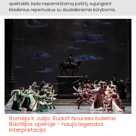
spektaklis žada nepamirštamą patirtį, sujungiant
klasikinius repertuarus su šiuolaikinėmis kūrybomis.
Romėja ir Julija: Rudolf Noureev baletas
Bastilijos operoje – nauja legendos
interpretacija