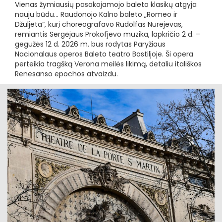
Vienas žymiausių pasakojamojo baleto klasikų atgyja
nauju būdu... Raudonojo Kalno baleto „Romeo ir
Džuljeta“, kurį choreografavo Rudolfas Nurejevas,
remiantis Sergėjaus Prokofjevo muzika, lapkričio 2 d. –
gegužės 12 d. 2026 m. bus rodytas Paryžiaus
Nacionalaus operos Baleto teatro Bastiljoje. Ši opera
perteikia tragšką Verona meilės likimą, detaliu itališkos
Renesanso epochos atvaizdu.