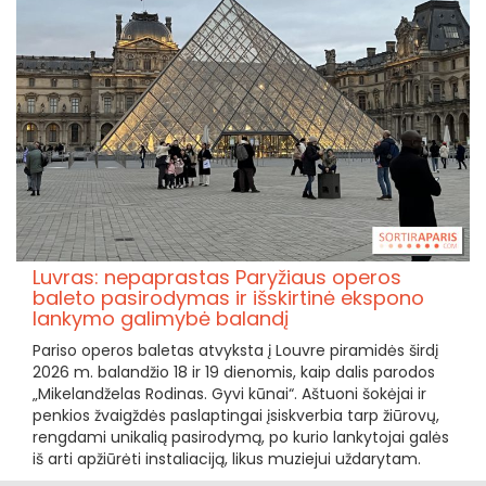
Luvras: nepaprastas Paryžiaus operos
baleto pasirodymas ir išskirtinė ekspono
lankymo galimybė balandį
Pariso operos baletas atvyksta į Louvre piramidės širdį
2026 m. balandžio 18 ir 19 dienomis, kaip dalis parodos
„Mikelandželas Rodinas. Gyvi kūnai“. Aštuoni šokėjai ir
penkios žvaigždės paslaptingai įsiskverbia tarp žiūrovų,
rengdami unikalią pasirodymą, po kurio lankytojai galės
iš arti apžiūrėti instaliaciją, likus muziejui uždarytam.