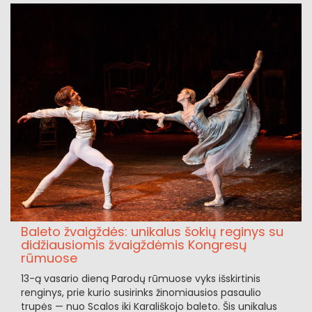
Baleto žvaigždės: unikalus šokių reginys su
didžiausiomis žvaigždėmis Kongresų
rūmuose
13-ą vasario dieną Parodų rūmuose vyks išskirtinis
renginys, prie kurio susirinks žinomiausios pasaulio
trupės — nuo Scalos iki Karališkojo baleto. Šis unikalus