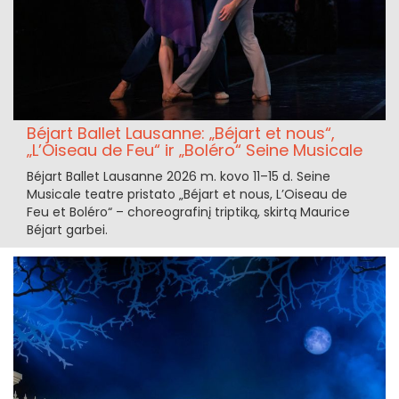
Béjart Ballet Lausanne: „Béjart et nous“,
„L’Oiseau de Feu“ ir „Boléro“ Seine Musicale
Béjart Ballet Lausanne 2026 m. kovo 11–15 d. Seine
Musicale teatre pristato „Béjart et nous, L’Oiseau de
Feu et Boléro“ – choreografinį triptiką, skirtą Maurice
Béjart garbei.