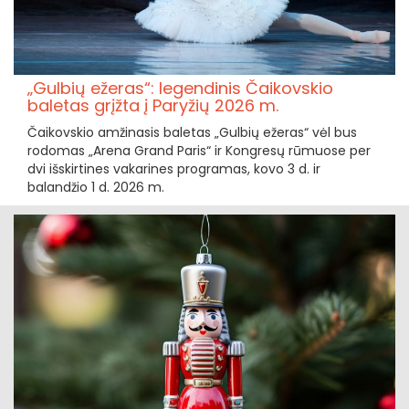
„Gulbių ežeras“: legendinis Čaikovskio
baletas grįžta į Paryžių 2026 m.
Čaikovskio amžinasis baletas „Gulbių ežeras“ vėl bus
rodomas „Arena Grand Paris“ ir Kongresų rūmuose per
dvi išskirtines vakarines programas, kovo 3 d. ir
balandžio 1 d. 2026 m.