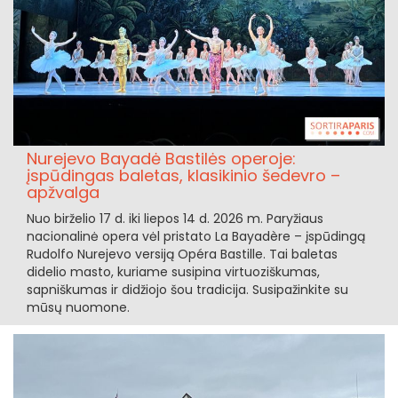
Nurejevo Bayadė Bastilės operoje:
įspūdingas baletas, klasikinio šedevro –
apžvalga
Nuo birželio 17 d. iki liepos 14 d. 2026 m. Paryžiaus
nacionalinė opera vėl pristato La Bayadère – įspūdingą
Rudolfo Nurejevo versiją Opéra Bastille. Tai baletas
didelio masto, kuriame susipina virtuoziškumas,
sapniškumas ir didžiojo šou tradicija. Susipažinkite su
mūsų nuomone.