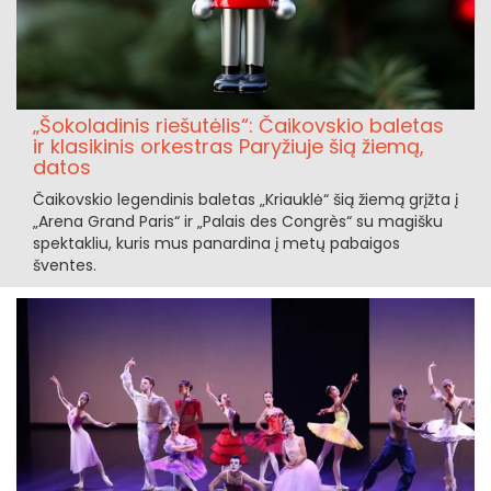
„Šokoladinis riešutėlis“: Čaikovskio baletas
ir klasikinis orkestras Paryžiuje šią žiemą,
datos
Čaikovskio legendinis baletas „Kriauklė“ šią žiemą grįžta į
„Arena Grand Paris“ ir „Palais des Congrès“ su magišku
spektakliu, kuris mus panardina į metų pabaigos
šventes.