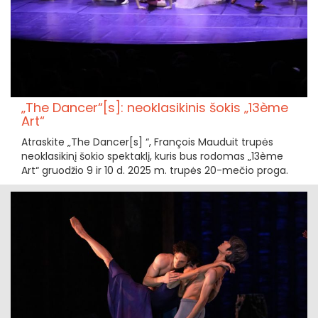
„The Dancer“[s]: neoklasikinis šokis „13ème
Art“
Atraskite „The Dancer[s] “, François Mauduit trupės
neoklasikinį šokio spektaklį, kuris bus rodomas „13ème
Art“ gruodžio 9 ir 10 d. 2025 m. trupės 20-mečio proga.