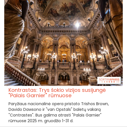
Kontrastas: Trys šokio vizijos susijungė
"Palais Garnier" rūmuose
Paryžiaus nacionalinė opera pristato Trishos Brown,
Davido Dawsono ir "van Opstals" baletų vakarą
"Contrastes". Bus galima atrasti "Palais Garnier"
rūmuose 2025 m. gruodžio 1-31 d.