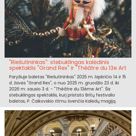
"Riešutininkas": stebuklingas kalėdinis
spektaklis "Grand Rex" ir "Théâtre du 13e Art
Paryžiuje baletas "Riešutininkas" 2025 m. lapkričio 14 ir 15
d. žavės "Grand Rex", o nuo 2025 m. gruodžio 23 d. iki
2026 m. sausio 3 d. - "Théâtre du 13ème Art". Šis
stebuklingas spektaklis, kurį pristato Britų festivalio
baletas, P. Čaikovskio ritmu švenčia Kalėdų magiją.