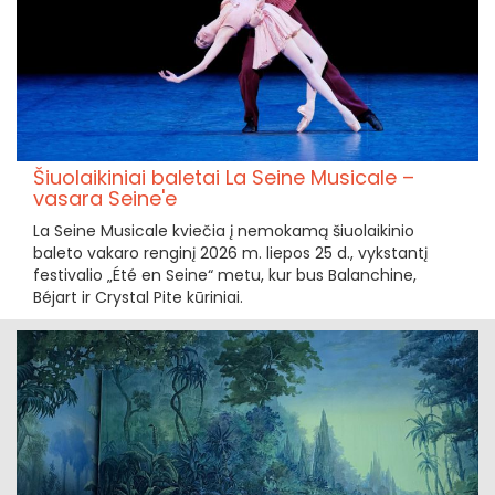
Šiuolaikiniai baletai La Seine Musicale –
vasara Seine'e
La Seine Musicale kviečia į nemokamą šiuolaikinio
baleto vakaro renginį 2026 m. liepos 25 d., vykstantį
festivalio „Été en Seine“ metu, kur bus Balanchine,
Béjart ir Crystal Pite kūriniai.