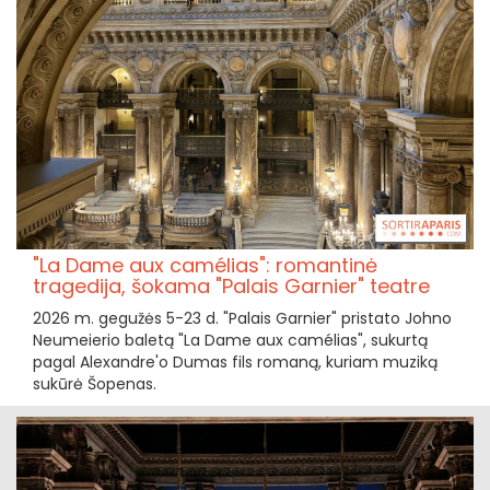
"La Dame aux camélias": romantinė
tragedija, šokama "Palais Garnier" teatre
2026 m. gegužės 5-23 d. "Palais Garnier" pristato Johno
Neumeierio baletą "La Dame aux camélias", sukurtą
pagal Alexandre'o Dumas fils romaną, kuriam muziką
sukūrė Šopenas.