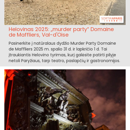
Helovinas 2025: „murder party“ Domaine
de Maffliers, Val-d'Oise
Pasinerkite į natūralaus dydžio Murder Party Domaine
de Maffliers 2025 m. spalio 31 d. ir lapkričio 1 d. Tai
įtraukiantis Helovino tyrimas, kurį galėsite patirti pilyje
netoli Paryžiaus, tarp teatro, paslapčių ir gastronomijos.