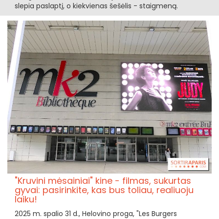
slepia paslaptį, o kiekvienas šešėlis - staigmeną.
"Kruvini mėsainiai" kine - filmas, sukurtas
gyvai: pasirinkite, kas bus toliau, realiuoju
laiku!
2025 m. spalio 31 d., Helovino proga, "Les Burgers