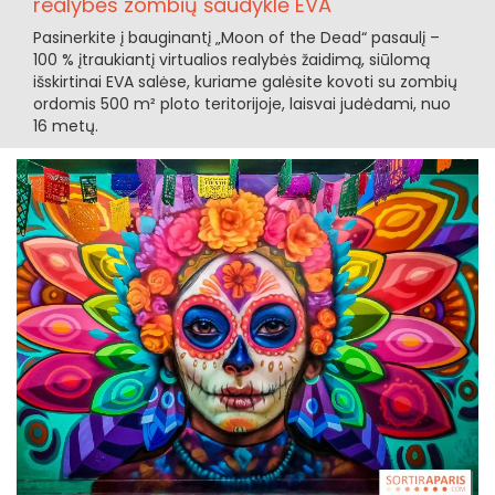
realybės zombių šaudyklė EVA
Pasinerkite į bauginantį „Moon of the Dead“ pasaulį –
100 % įtraukiantį virtualios realybės žaidimą, siūlomą
išskirtinai EVA salėse, kuriame galėsite kovoti su zombių
ordomis 500 m² ploto teritorijoje, laisvai judėdami, nuo
16 metų.