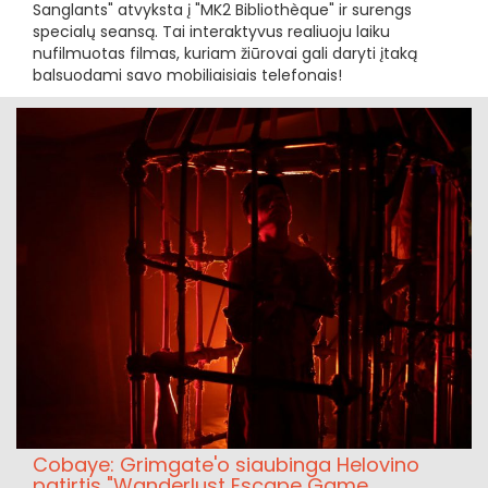
Sanglants" atvyksta į "MK2 Bibliothèque" ir surengs
specialų seansą. Tai interaktyvus realiuoju laiku
nufilmuotas filmas, kuriam žiūrovai gali daryti įtaką
balsuodami savo mobiliaisiais telefonais!
Cobaye: Grimgate'o siaubinga Helovino
patirtis "Wanderlust Escape Game