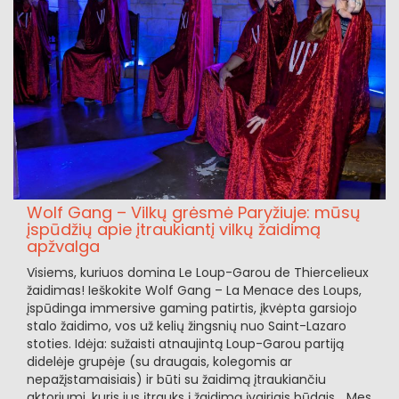
Wolf Gang – Vilkų grėsmė Paryžiuje: mūsų
įspūdžių apie įtraukiantį vilkų žaidimą
apžvalga
Visiems, kuriuos domina Le Loup-Garou de Thiercelieux
žaidimas! Ieškokite Wolf Gang – La Menace des Loups,
įspūdinga immersive gaming patirtis, įkvėpta garsiojo
stalo žaidimo, vos už kelių žingsnių nuo Saint-Lazaro
stoties. Idėja: sužaisti atnaujintą Loup-Garou partiją
didelėje grupėje (su draugais, kolegomis ar
nepažįstamaisiais) ir būti su žaidimą įtraukiančiu
aktoriumi, kuris jus įtrauks į žaidimą įvairiais būdais... Mes