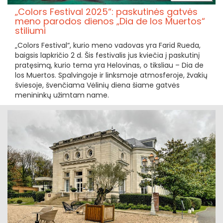
„Colors Festival 2025“: paskutinės gatvės
meno parodos dienos „Dia de los Muertos“
stiliumi
„Colors Festival“, kurio meno vadovas yra Farid Rueda,
baigsis lapkričio 2 d. Šis festivalis jus kviečia į paskutinį
pratęsimą, kurio tema yra Helovinas, o tiksliau – Dia de
los Muertos. Spalvingoje ir linksmoje atmosferoje, žvakių
šviesoje, švenčiama Vėlinių diena šiame gatvės
menininkų užimtam name.