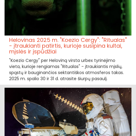
Helovinas 2025 m. "Koezio Cergy": "Ritualas"
- įtraukianti patirtis, kurioje susipina kultai,
mįslės ir įspūdžiai
"Koezio Cergy" per Heloviną virsta urbex tyrinėjimo
vieta, kurioje rengiamas "Ritualas" - įtraukiantis mįslių,
spąstų ir bauginančios sektantiškos atmosferos takas.
2025 m. spalio 30 ir 31 d. atrasite šiurpų pasaulį.