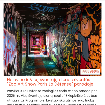
Helovino ir Visų šventųjų dienos šventės
"Zoo Art Show Paris La Défense" parodoje
Paryžiaus La Défense zoologijos sodo meno paroda per
2025 m. Visų šventųjų dieną, spalio 18-lapkričio 2 d., bus
atnaujinta. Programoje: keistuoliška atmosfera, triukų