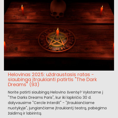
Helovinas 2025: uždraustasis ratas -
siaubinga įtraukianti patirtis "The Dark
Dreams" (93)
Norite patirti siaubingą Helovino šventę? Vykstame į
"The Darks Dreams Paris", kur iki lapkričio 30 d.
dalyvausime "Cercle Interdit" - "įtraukiančiame
nuotykyje", jungiančiame įtraukiantį teatrą, pabėgimo
žaidimą ir labirintą.