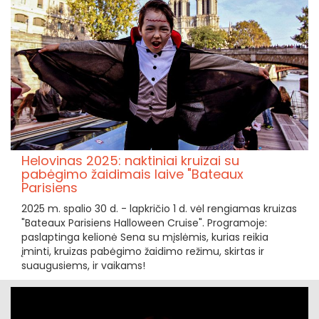
Helovinas 2025: naktiniai kruizai su
pabėgimo žaidimais laive "Bateaux
Parisiens
2025 m. spalio 30 d. - lapkričio 1 d. vėl rengiamas kruizas
"Bateaux Parisiens Halloween Cruise". Programoje:
paslaptinga kelionė Sena su mįslėmis, kurias reikia
įminti, kruizas pabėgimo žaidimo režimu, skirtas ir
suaugusiems, ir vaikams!