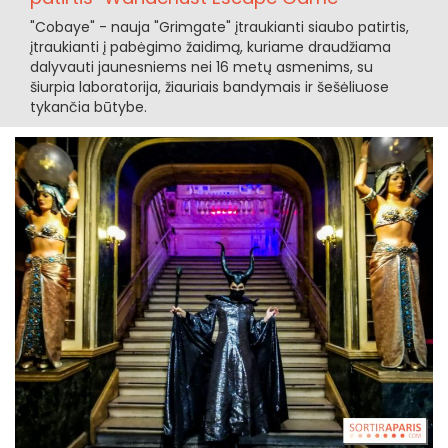
"Cobaye" - nauja "Grimgate" įtraukianti siaubo patirtis,
įtraukianti į pabėgimo žaidimą, kuriame draudžiama
dalyvauti jaunesniems nei 16 metų asmenims, su
šiurpia laboratorija, žiauriais bandymais ir šešėliuose
tykančia būtybe.