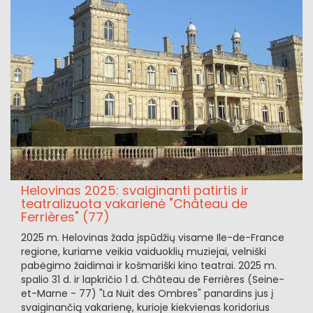
Helovinas 2025: svaiginanti patirtis ir
teatralizuota vakarienė "Château de
Ferrières" (77)
2025 m. Helovinas žada įspūdžių visame Ile-de-France
regione, kuriame veikia vaiduoklių muziejai, velniški
pabėgimo žaidimai ir košmariški kino teatrai. 2025 m.
spalio 31 d. ir lapkričio 1 d. Château de Ferrières (Seine-
et-Marne - 77) "La Nuit des Ombres" panardins jus į
svaiginančią vakarienę, kurioje kiekvienas koridorius