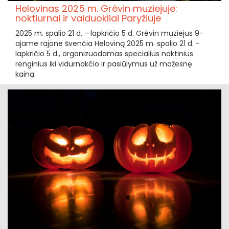
Helovinas 2025 m. Grévin muziejuje:
noktiurnai ir vaiduokliai Paryžiuje
2025 m. spalio 21 d. - lapkričio 5 d. Grévin muziejus 9-
ajame rajone švenčia Heloviną 2025 m. spalio 21 d. -
lapkričio 5 d., organizuodamas specialius naktinius
renginius iki vidurnakčio ir pasiūlymus už mažesnę
kainą.