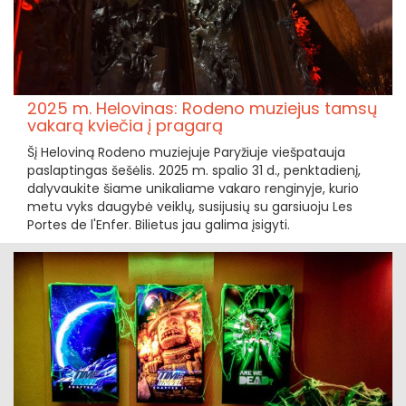
2025 m. Helovinas: Rodeno muziejus tamsų
vakarą kviečia į pragarą
Šį Heloviną Rodeno muziejuje Paryžiuje viešpatauja
paslaptingas šešėlis. 2025 m. spalio 31 d., penktadienį,
dalyvaukite šiame unikaliame vakaro renginyje, kurio
metu vyks daugybė veiklų, susijusių su garsiuoju Les
Portes de l'Enfer. Bilietus jau galima įsigyti.