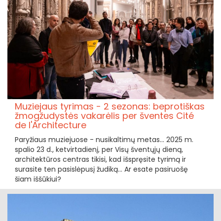
Muziejaus tyrimas - 2 sezonas: beprotiškas
žmogžudystės vakarėlis per šventes Cité
de l'Architecture
Paryžiaus muziejuose - nusikaltimų metas... 2025 m.
spalio 23 d., ketvirtadienį, per Visų šventųjų dieną,
architektūros centras tikisi, kad išspręsite tyrimą ir
surasite ten pasislėpusį žudiką... Ar esate pasiruošę
šiam iššūkiui?