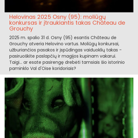
Helovinas 2025 Osny (95): moliūgų
konkursas ir įtraukiantis takas Château de
Grouchy
2025 m. spalio 31 d. Osny (95) esantis Château de
Grouchy atveria Helovino vartus. Moliūgų konkursai,
užburiančios pasakos ir įspūdingas vaiduoklių takas -
pasiruoškite paslapčių ir magijos kupinam vakarui.
Taigi... ar esate pasirengę drebėti tamsiais šio istorinio
paminklo Val d'Oise koridoriais?