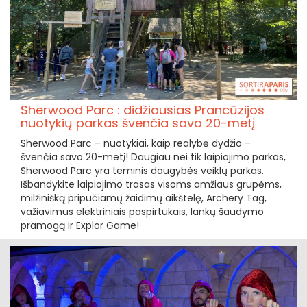
Sherwood Parc : didžiausias Prancūzijos
nuotykių parkas švenčia savo 20-metį
Sherwood Parc – nuotykiai, kaip realybė dydžio –
švenčia savo 20-metį! Daugiau nei tik laipiojimo parkas,
Sherwood Parc yra teminis daugybės veiklų parkas.
Išbandykite laipiojimo trasas visoms amžiaus grupėms,
milžinišką pripučiamų žaidimų aikštelę, Archery Tag,
važiavimus elektriniais paspirtukais, lankų šaudymo
pramogą ir Explor Game!