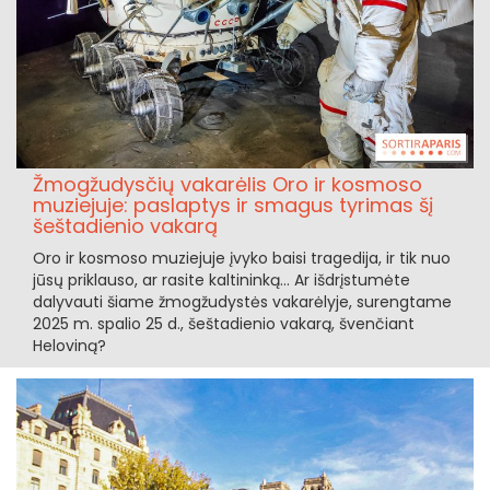
Žmogžudysčių vakarėlis Oro ir kosmoso
muziejuje: paslaptys ir smagus tyrimas šį
šeštadienio vakarą
Oro ir kosmoso muziejuje įvyko baisi tragedija, ir tik nuo
jūsų priklauso, ar rasite kaltininką... Ar išdrįstumėte
dalyvauti šiame žmogžudystės vakarėlyje, surengtame
2025 m. spalio 25 d., šeštadienio vakarą, švenčiant
Heloviną?