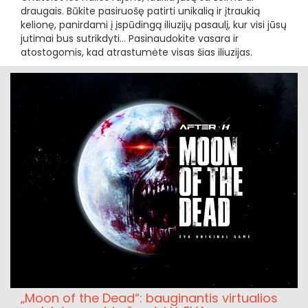
draugais. Būkite pasiruošę patirti unikalią ir įtraukią
kelionę, panirdami į įspūdingą iliuzijų pasaulį, kur visi jūsų
jutimai bus sutrikdyti... Pasinaudokite vasara ir
atostogomis, kad atrastumėte visas šias iliuzijas.
„Moon of the Dead“: bauginantis virtualios