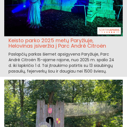
Keisto parko 2025 metų Paryžiuje,
Helovinas įsiveržia į Parc André Citroën
Paslapčių parkas šiemet apsigyvena Paryžiuje, Parc
André Citroën 15-ajame rajone, nuo 2025 m. spalio 24
d. iki lapkričio 1 d. Tai įtraukimo patirtis su 13 siaubingų
pasaulių, fejerverkų šou ir daugiau nei 1500 šviesų.