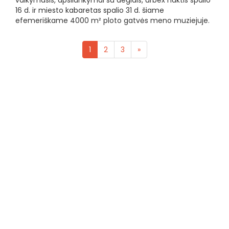
vaikymasis, apsilankymai su deglais, urbex naktis spalio
16 d. ir miesto kabaretas spalio 31 d. šiame
efemeriškame 4000 m² ploto gatvės meno muziejuje.
1
2
3
»