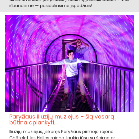
išbandėme — pasidalinsime įspūdžiais!
Paryžiaus iliuzijų muziejus – šią vasarą
būtina aplankyti.
Iliuzijų muziejus, įsikūręs Paryžiaus pirmojo rajono
Châtelet les Halles rajone, laukia jūsų su šeima ar