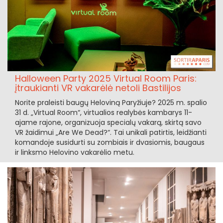
Halloween Party 2025 Virtual Room Paris:
įtraukianti VR vakarėlė netoli Bastilijos
Norite praleisti baugų Heloviną Paryžiuje? 2025 m. spalio
31 d. „Virtual Room“, virtualios realybės kambarys 11-
ajame rajone, organizuoja specialų vakarą, skirtą savo
VR žaidimui „Are We Dead?“. Tai unikali patirtis, leidžianti
komandoje susidurti su zombiais ir dvasiomis, baugaus
ir linksmo Helovino vakarėlio metu.