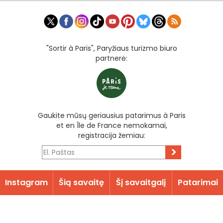
"Sortir à Paris", Paryžiaus turizmo biuro
partnerė:
Gaukite mūsų geriausius patarimus à Paris
et en Île de France nemokamai,
registracija žemiau:
>
Instagram
Šią savaitę
Šį savaitgalį
Patarimai