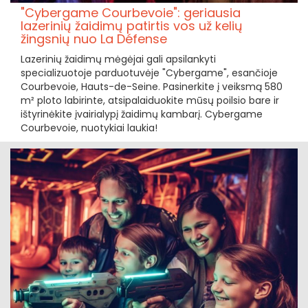
"Cybergame Courbevoie": geriausia
lazerinių žaidimų patirtis vos už kelių
žingsnių nuo La Défense
Lazerinių žaidimų mėgėjai gali apsilankyti
specializuotoje parduotuvėje "Cybergame", esančioje
Courbevoie, Hauts-de-Seine. Pasinerkite į veiksmą 580
m² ploto labirinte, atsipalaiduokite mūsų poilsio bare ir
ištyrinėkite įvairialypį žaidimų kambarį. Cybergame
Courbevoie, nuotykiai laukia!