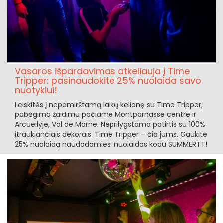
Vasaros išpardavimas atkeliauja į Time
Tripper: pasinaudokite 25% nuolaida savo
nuotykiui!
Leiskitės į nepamirštamą laikų kelionę su Time Tripper,
pabėgimo žaidimu pačiame Montparnasse centre ir
Arcueilyje, Val de Marne. Neprilygstama patirtis su 100%
įtraukiančiais dekorais. Time Tripper – čia jums. Gaukite
25% nuolaidą naudodamiesi nuolaidos kodu SUMMERTT!