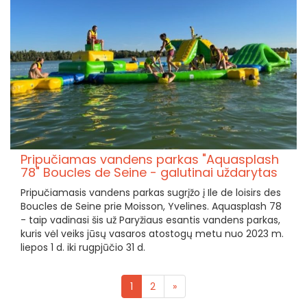
Pripučiamas vandens parkas "Aquasplash
78" Boucles de Seine - galutinai uždarytas
Pripučiamasis vandens parkas sugrįžo į Ile de loisirs des
Boucles de Seine prie Moisson, Yvelines. Aquasplash 78
- taip vadinasi šis už Paryžiaus esantis vandens parkas,
kuris vėl veiks jūsų vasaros atostogų metu nuo 2023 m.
liepos 1 d. iki rugpjūčio 31 d.
1
2
»