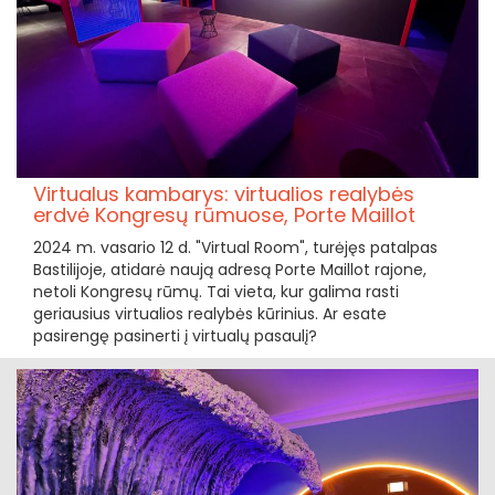
Virtualus kambarys: virtualios realybės
erdvė Kongresų rūmuose, Porte Maillot
2024 m. vasario 12 d. "Virtual Room", turėjęs patalpas
Bastilijoje, atidarė naują adresą Porte Maillot rajone,
netoli Kongresų rūmų. Tai vieta, kur galima rasti
geriausius virtualios realybės kūrinius. Ar esate
pasirengę pasinerti į virtualų pasaulį?