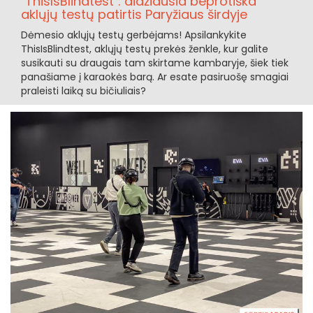
"ThisIsBlindtest": didžiausia beprotiška
aklųjų testų patirtis Paryžiaus širdyje
Dėmesio aklųjų testų gerbėjams! Apsilankykite
ThisIsBlindtest, aklųjų testų prekės ženkle, kur galite
susikauti su draugais tam skirtame kambaryje, šiek tiek
panašiame į karaokės barą. Ar esate pasiruošę smagiai
praleisti laiką su bičiuliais?