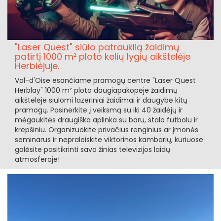
"Laser Quest" siūlo patrauklią žaidimų
patirtį 1000 m² ploto kelių lygių aikštelėje
Herblėjuje.
Val-d'Oise esančiame pramogų centre "Laser Quest
Herblay" 1000 m² ploto daugiapakopėje žaidimų
aikštelėje siūlomi lazeriniai žaidimai ir daugybė kitų
pramogų. Pasinerkite į veiksmą su iki 40 žaidėjų ir
mėgaukitės draugiška aplinka su baru, stalo futbolu ir
krepšiniu. Organizuokite privačius renginius ar įmonės
seminarus ir nepraleiskite viktorinos kambarių, kuriuose
galėsite pasitikrinti savo žinias televizijos laidų
atmosferoje!