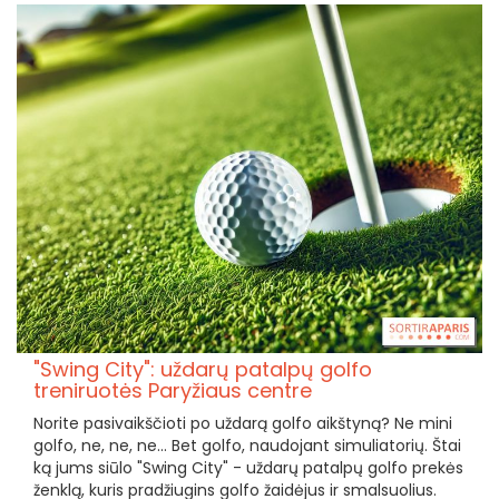
"Swing City": uždarų patalpų golfo
treniruotės Paryžiaus centre
Norite pasivaikščioti po uždarą golfo aikštyną? Ne mini
golfo, ne, ne, ne... Bet golfo, naudojant simuliatorių. Štai
ką jums siūlo "Swing City" - uždarų patalpų golfo prekės
ženklą, kuris pradžiugins golfo žaidėjus ir smalsuolius.