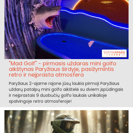
"Mad Golf" - pirmasis uždaras mini golfo
aikštynas Paryžiaus širdyje, pasižymintis
retro ir neįprasta atmosfera
Paryžiaus 2-ajame rajone jūsų laukia pirmoji Paryžiaus
uždarų patalpų mini golfo aikštelė su dviem įspūdingais
ir neįprastais 9 duobučių golfo laukais unikalioje
spalvingoje retro atmosferoje!