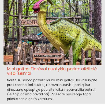
Mini golfas Floréval nuotykių parke: aikštelė
visai šeimai
Norite su šeima pažaisti lauko mini golfą? Jei važiuojate
pro Essonne, keliaukite į Floréval nuotykių parką, kur
dinozaurų apsuptyje patirsite laikui nepavaldžią patirtį
(jei taip galima pavadinti)! Ar esate pasirengę tapti
priešistorinio golfo karaliumi?