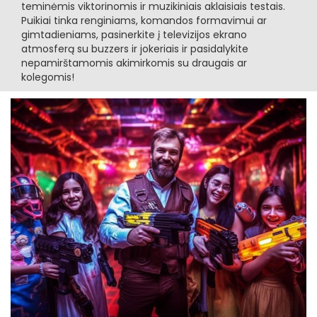
teminėmis viktorinomis ir muzikiniais aklaisiais testais.
Puikiai tinka renginiams, komandos formavimui ar
gimtadieniams, pasinerkite į televizijos ekrano
atmosferą su buzzers ir jokeriais ir pasidalykite
nepamirštamomis akimirkomis su draugais ar
kolegomis!