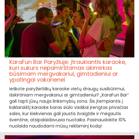
KaraFun Bar Paryžiuje: įtraukiantis karaoke,
kuri sukurs nepamirštamas akimirkas
būsimam mergvakariui, gimtadieniui ar
ypatingai vakarienei
Ieškote paryžietiškų karaoke vietų draugų susibūrimui,
išskirtiniam mergvakariui ar gimtadieniui? „KaraFun Bar“
gali tapti jūsų nauja linksmybių zona. Šis įtempiantis į
kaklaraištį karaoke baras siūlo visiškai įrengtas privačias
sales, kur kiekvienas gali jaustis žvaigžde ir mėgautis
šventine, atsipalaidavusia nuotaika. Pasinaudokite 10%
nuolaida naudodami mūsų reklaminį kodą!