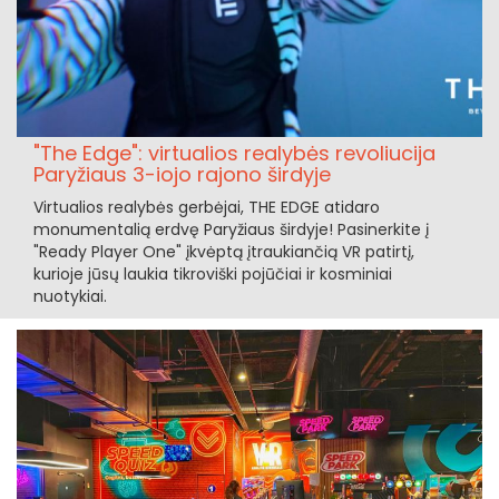
"The Edge": virtualios realybės revoliucija
Paryžiaus 3-iojo rajono širdyje
Virtualios realybės gerbėjai, THE EDGE atidaro
monumentalią erdvę Paryžiaus širdyje! Pasinerkite į
"Ready Player One" įkvėptą įtraukiančią VR patirtį,
kurioje jūsų laukia tikroviški pojūčiai ir kosminiai
nuotykiai.