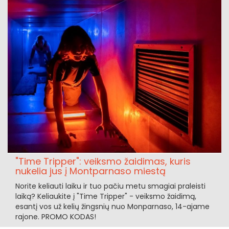
"Time Tripper": veiksmo žaidimas, kuris
nukelia jus į Montparnaso miestą
Norite keliauti laiku ir tuo pačiu metu smagiai praleisti
laiką? Keliaukite į "Time Tripper" - veiksmo žaidimą,
esantį vos už kelių žingsnių nuo Monparnaso, 14-ajame
rajone. PROMO KODAS!