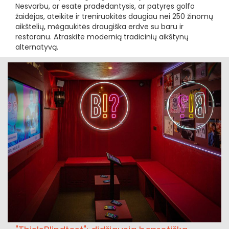
Nesvarbu, ar esate pradedantysis, ar patyręs golfo
žaidėjas, ateikite ir treniruokitės daugiau nei 250 žinomų
aikštelių, mėgaukitės draugiška erdve su baru ir
restoranu. Atraskite modernią tradicinių aikštynų
alternatyvą.