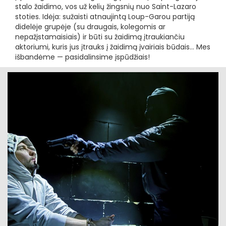
stalo žaidimo, vos už kelių žingsnių nuo Saint-Lazaro
stoties. Idėja: sužaisti atnaujintą Loup-Garou partiją
didelėje grupėje (su draugais, kolegomis ar
nepažįstamaisiais) ir būti su žaidimą įtraukiančiu
aktoriumi, kuris jus įtrauks į žaidimą įvairiais būdais... Mes
išbandėme — pasidalinsime įspūdžiais!