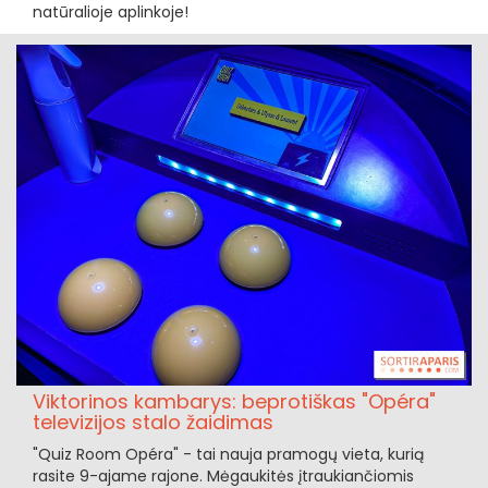
natūralioje aplinkoje!
Viktorinos kambarys: beprotiškas "Opéra"
televizijos stalo žaidimas
"Quiz Room Opéra" - tai nauja pramogų vieta, kurią
rasite 9-ajame rajone. Mėgaukitės įtraukiančiomis