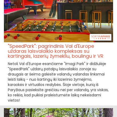
"SpeedPark": pagrindinis Val d'Europe
uždaras laisvalaikio kompleksas su
kartingais, lazerių žymekliu, boulingu ir VR
Netoli Val d'Europe esančiame "Imagi Park" ir didžiulėje
"SpeedPark" uždarų patalpų laisvalaikio zonoje su
draugais ar šeima galėsite valandų valandas linksmai
leisti laiką - nuo kartingų iki lazerinio žymėjimo,
karaokės ir virtualios realybės. Šioje vietoje, kurią iš
Paryžiaus pasieksite greičiau nei per valandą, yra viskas,
ko reikia, kad puikiai praleistumėte laiką nekeisdami
vietos!