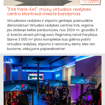
"EVA Paris-Est": mūsų virtualios realybės
centro Montreuil mieste bandymas
Virtualiosios realybės ir eSporto gerbėjai, pasiruoškite
dienoraščius! Virtualios realybės centras EVA, regione
jau atidaręs kelias parduotuves, nuo 2024 m. gruodžio 5
d. kviečia atrasti pirmąjį savo flagmaną netoli Paryžiaus.
Šiame 3 000 m² ploto komplekse bus galima patirti
virtualios realybės, eSporto ir restoranų derinį. Mes ten
buvome, viską jums papasakosime!