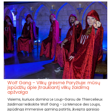
Wolf Gang – Vilkų grėsmė Paryžiuje: mūsų
įspūdžių apie įtraukiantį vilkų žaidimą
apžvalga
Visiems, kuriuos domina Le Loup-Garou de Thiercelieux
žaidimas! Ieškokite Wolf Gang – La Menace des Loups,
įspūdinga immersive gaming patirtis, įkvėpta garsiojo