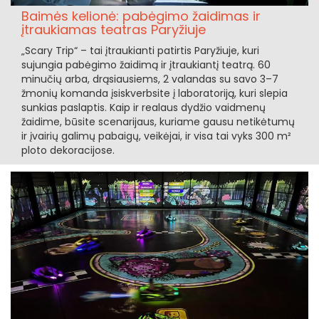
Baimės kelionė: pabėgimo žaidimas ir
įtraukiamas teatras Paryžiuje
„Scary Trip“ – tai įtraukianti patirtis Paryžiuje, kuri
sujungia pabėgimo žaidimą ir įtraukiantį teatrą. 60
minučių arba, drąsiausiems, 2 valandas su savo 3–7
žmonių komanda įsiskverbsite į laboratoriją, kuri slepia
sunkias paslaptis. Kaip ir realaus dydžio vaidmenų
žaidime, būsite scenarijaus, kuriame gausu netikėtumų
ir įvairių galimų pabaigų, veikėjai, ir visa tai vyks 300 m²
ploto dekoracijose.