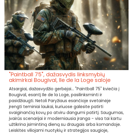
"Paintball 75", dažasvydis linksmybių
akimirkai Bougival, Ile de la Loge saloje
Atsargiai, dažasvydžio gerbėjai... "Paintball 75" kviečia į
Bougival, esantį Ile de la Loge, pasilinksminti ir
pasidžiaugti. Netoli Paryžiaus esančioje svetainėje
įrengti teminiai laukai, kuriuose galėsite patirti
svaiginančią kovų po atviru dangumi patirtį. Saugumas,
įvairūs scenarijai ir moderniausia įranga - visa tai kartu
užtikrina įsimintiną dieną su draugais arba komandoje.
Leiskitės viliojami nuotykių ir strategijos saugioje,