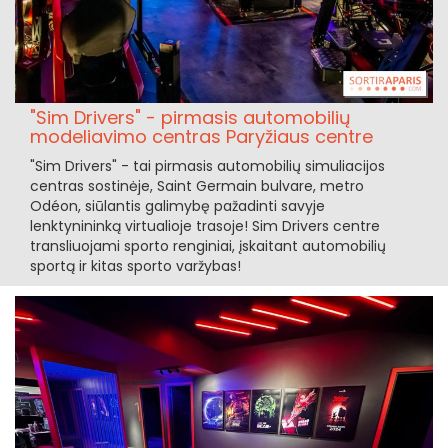
"Sim Drivers" - pirmasis automobilių
modeliavimo centras Paryžiaus centre
"Sim Drivers" - tai pirmasis automobilių simuliacijos
centras sostinėje, Saint Germain bulvare, metro
Odéon, siūlantis galimybę pažadinti savyje
lenktynininką virtualioje trasoje! Sim Drivers centre
transliuojami sporto renginiai, įskaitant automobilių
sportą ir kitas sporto varžybas!