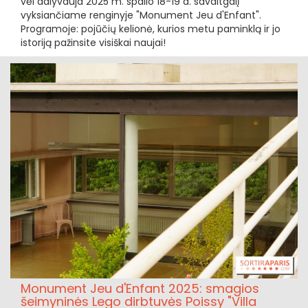
vėl dalyvauja 2025 m. spalio 18-19 d. savaitgalį
vyksiančiame renginyje "Monument Jeu d'Enfant".
Programoje: pojūčių kelionė, kurios metu paminklą ir jo
istoriją pažinsite visiškai naujai!
Monument Jeu d'Enfant 2025: smagios
šeimyninės Lego dirbtuvės Poissy "Villa