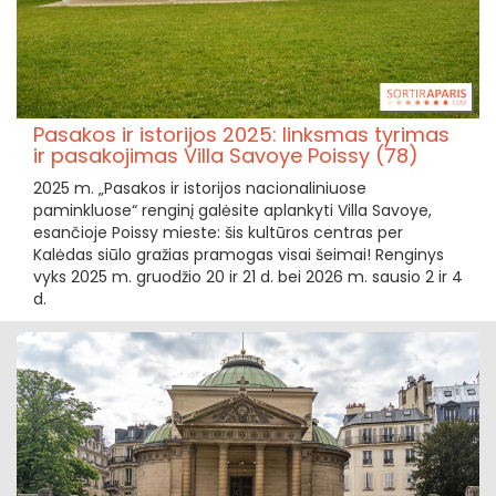
Pasakos ir istorijos 2025: linksmas tyrimas
ir pasakojimas Villa Savoye Poissy (78)
2025 m. „Pasakos ir istorijos nacionaliniuose
paminkluose“ renginį galėsite aplankyti Villa Savoye,
esančioje Poissy mieste: šis kultūros centras per
Kalėdas siūlo gražias pramogas visai šeimai! Renginys
vyks 2025 m. gruodžio 20 ir 21 d. bei 2026 m. sausio 2 ir 4
d.