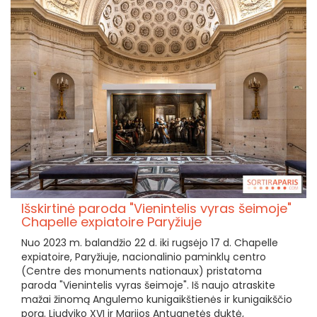
Išskirtinė paroda "Vienintelis vyras šeimoje"
Chapelle expiatoire Paryžiuje
Nuo 2023 m. balandžio 22 d. iki rugsėjo 17 d. Chapelle
expiatoire, Paryžiuje, nacionalinio paminklų centro
(Centre des monuments nationaux) pristatoma
paroda "Vienintelis vyras šeimoje". Iš naujo atraskite
mažai žinomą Angulemo kunigaikštienės ir kunigaikščio
porą. Liudviko XVI ir Marijos Antuanetės duktė,