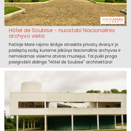
Hôtel de Soubise - nuostabi Nacionalinio
archyvo vieta
Pačioje Marė rajono širdyje atraskite privatų dvarą ir jo
paslėptą sodą, kuriame įsikūręs Nacionalinis archyvas ir
nemokamas visiems atviras muziejus. Tai puiki proga
pasigrožėti didinga "Hôtel de Soubise" architektūra!