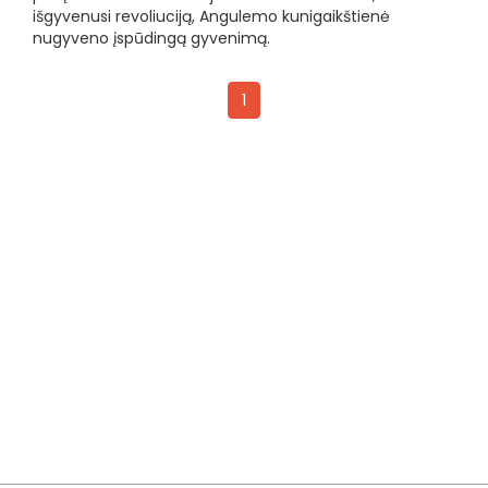
išgyvenusi revoliuciją, Angulemo kunigaikštienė
nugyveno įspūdingą gyvenimą.
1