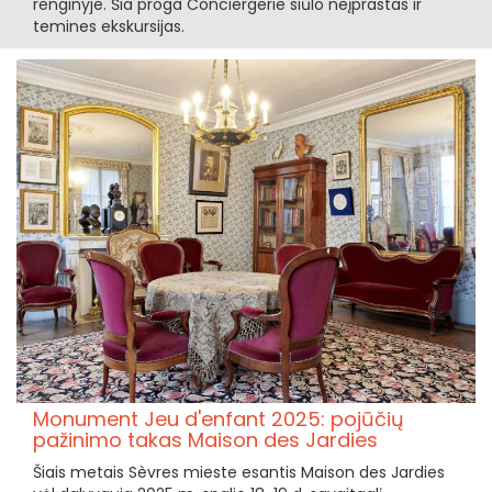
renginyje. Šia proga Conciergerie siūlo neįprastas ir
temines ekskursijas.
Monument Jeu d'enfant 2025: pojūčių
pažinimo takas Maison des Jardies
Šiais metais Sèvres mieste esantis Maison des Jardies