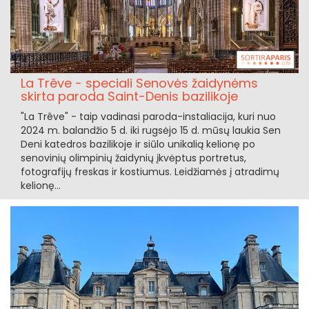
La Trêve - speciali Senovės žaidynėms
skirta paroda Saint-Denis bazilikoje
"La Trêve" - taip vadinasi paroda-instaliacija, kuri nuo
2024 m. balandžio 5 d. iki rugsėjo 15 d. mūsų laukia Sen
Deni katedros bazilikoje ir siūlo unikalią kelionę po
senovinių olimpinių žaidynių įkvėptus portretus,
fotografijų freskas ir kostiumus. Leidžiamės į atradimų
kelionę...