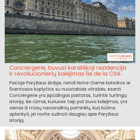
Conciergerie, buvusi karališkoji rezidencija
ir revoliucionierių kalėjimas Île de la Cité.
Pačioje Paryžiaus širdyje, netoli Notre-Dame katedros ar
Šventosios koplyčios su nuostabiais vitražais, esanti
Conciergerie yra įspūdingas pastatas, turintis turtingą
istoriją: šie rūmai, kuriuose taip pat buvo kalėjimas, yra
vienas iš mūsų nacionalinių paminklų, kurį būtina
aplankyti, jei norite sužinoti daugiau apie Paryžiaus
istoriją.