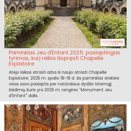
Paminklas Jeu d'Enfant 2025: paslaptingas
tyrimas, kurį reikia išspręsti Chapelle
Expiatoire
Atėjo laikas atrasti arba iš naujo atrasti Chapelle
Expiatoire. 2025 m. spalio 18-19 d. šis paminklas atskleis
visas savo paslaptis per natūralaus dydžio tiriamąjį
žaidimą, kuris yra 2025 m. renginio "Monument Jeu
d'Enfant" dalis.