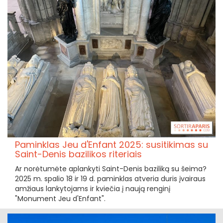
Paminklas Jeu d'Enfant 2025: susitikimas su
Saint-Denis bazilikos riteriais
Ar norėtumėte aplankyti Saint-Denis baziliką su šeima?
2025 m. spalio 18 ir 19 d. paminklas atveria duris įvairaus
amžiaus lankytojams ir kviečia į naują renginį
"Monument Jeu d'Enfant".