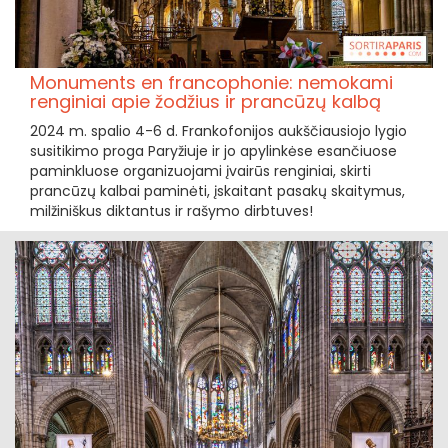
Monuments en francophonie: nemokami
renginiai apie žodžius ir prancūzų kalbą
2024 m. spalio 4-6 d. Frankofonijos aukščiausiojo lygio
susitikimo proga Paryžiuje ir jo apylinkėse esančiuose
paminkluose organizuojami įvairūs renginiai, skirti
prancūzų kalbai paminėti, įskaitant pasakų skaitymus,
milžiniškus diktantus ir rašymo dirbtuves!