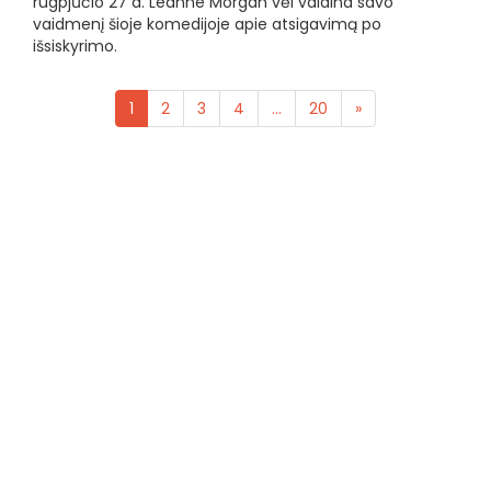
rugpjūčio 27 d. Leanne Morgan vėl vaidina savo
vaidmenį šioje komedijoje apie atsigavimą po
išsiskyrimo.
1
2
3
4
...
20
»