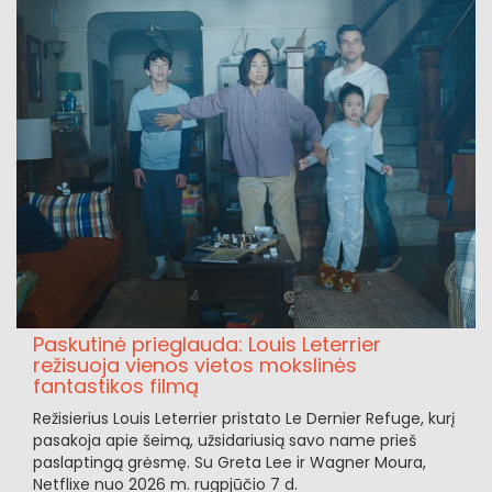
Paskutinė prieglauda: Louis Leterrier
režisuoja vienos vietos mokslinės
fantastikos filmą
Režisierius Louis Leterrier pristato Le Dernier Refuge, kurį
pasakoja apie šeimą, užsidariusią savo name prieš
paslaptingą grėsmę. Su Greta Lee ir Wagner Moura,
Netflixe nuo 2026 m. rugpjūčio 7 d.