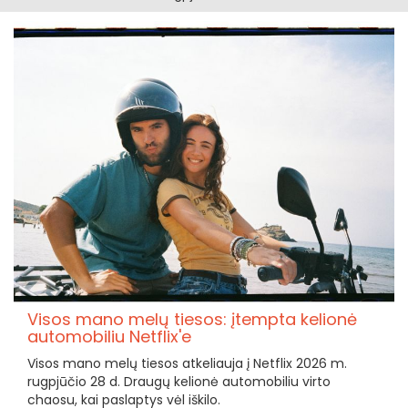
Visos mano melų tiesos: įtempta kelionė
automobiliu Netflix'e
Visos mano melų tiesos atkeliauja į Netflix 2026 m.
rugpjūčio 28 d. Draugų kelionė automobiliu virto
chaosu, kai paslaptys vėl iškilo.