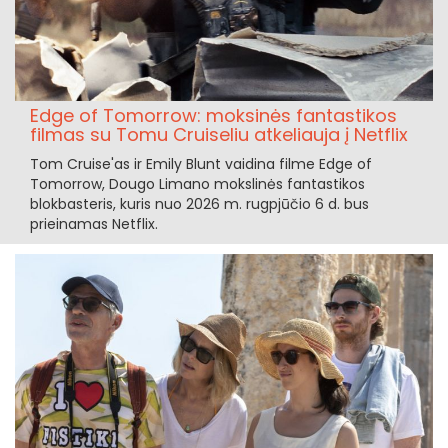
Edge of Tomorrow: moksinės fantastikos
filmas su Tomu Cruiseliu atkeliauja į Netflix
Tom Cruise'as ir Emily Blunt vaidina filme Edge of
Tomorrow, Dougo Limano mokslinės fantastikos
blokbasteris, kuris nuo 2026 m. rugpjūčio 6 d. bus
prieinamas Netflix.