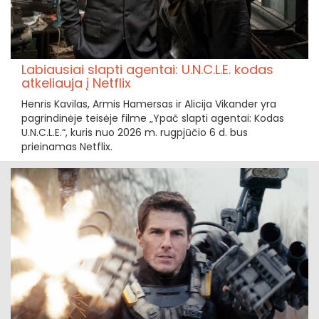
Labiausiai slapti agentai: U.N.C.L.E. kodas
atkeliauja į Netflix
Henris Kavilas, Armis Hamersas ir Alicija Vikander yra
pagrindinėje teisėje filme „Ypač slapti agentai: Kodas
U.N.C.L.E.“, kuris nuo 2026 m. rugpjūčio 6 d. bus
prieinamas Netflix.