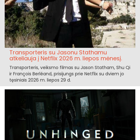
Transporteris su Jasonu Stathamu
atkeliauja į Netflix 2026 m. liepos mėnesį.
Transporteris, veiksmo filmas su Jason Statham, Shu Qi
ir François Berléand, prisijungs prie Netflix su dviem jo
tęsiniais 2026 m. liepos 29 d.