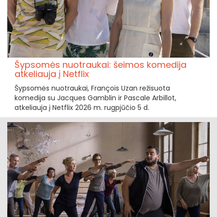
Šypsomės nuotraukai: šeimos komedija
atkeliauja į Netflix
Šypsomės nuotraukai, François Uzan režisuota
komedija su Jacques Gamblin ir Pascale Arbillot,
atkeliauja į Netflix 2026 m. rugpjūčio 5 d.