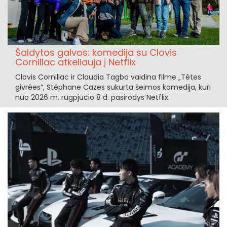
Šaldytos galvos: komedija su Clovis
Cornillac atkeliauja į Netflix
Clovis Cornillac ir Claudia Tagbo vaidina filme „Têtes
givrées“, Stéphane Cazes sukurta šeimos komedija, kuri
nuo 2026 m. rugpjūčio 8 d. pasirodys Netflix.