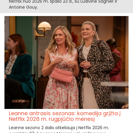
Netflix nuo 2026 m. spalio 23 d., su Ludivine Sagnier ir
Antoine Gouy.
Leanne antrasis sezonas: komedija grįžta į
Netflix 2026 m. rugpjūčio mėnesį
Leanne sezono 2 dalis atkeliauja į Netflix 2026 m.