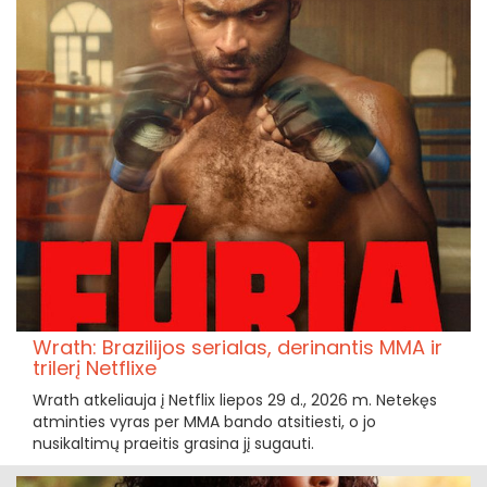
Wrath: Brazilijos serialas, derinantis MMA ir
trilerį Netflixe
Wrath atkeliauja į Netflix liepos 29 d., 2026 m. Netekęs
atminties vyras per MMA bando atsitiesti, o jo
nusikaltimų praeitis grasina jį sugauti.