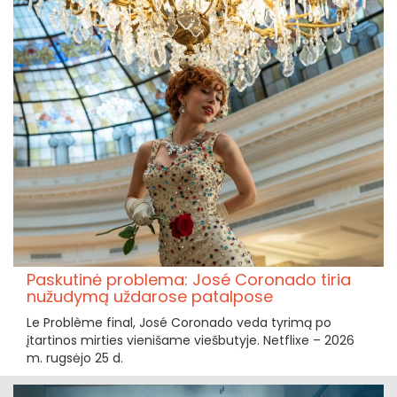
Paskutinė problema: José Coronado tiria
nužudymą uždarose patalpose
Le Problème final, José Coronado veda tyrimą po
įtartinos mirties vienišame viešbutyje. Netflixe – 2026
m. rugsėjo 25 d.