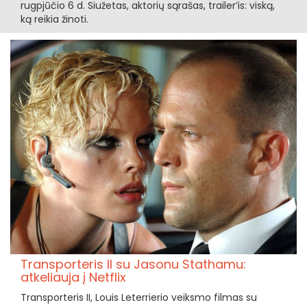
rugpjūčio 6 d. Siužetas, aktorių sąrašas, trailer’is: viską,
ką reikia žinoti.
Transporteris II su Jasonu Stathamu:
atkeliauja į Netflix
Transporteris II, Louis Leterrierio veiksmo filmas su