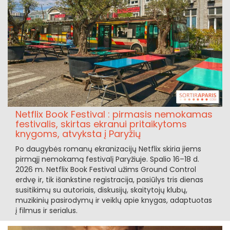
Netflix Book Festival : pirmasis nemokamas
festivalis, skirtas ekranui pritaikytoms
knygoms, atvyksta į Paryžių
Po daugybės romanų ekranizacijų Netflix skiria jiems
pirmąjį nemokamą festivalį Paryžiuje. Spalio 16–18 d.
2026 m. Netflix Book Festival užims Ground Control
erdvę ir, tik išankstine registracija, pasiūlys tris dienas
susitikimų su autoriais, diskusijų, skaitytojų klubų,
muzikinių pasirodymų ir veiklų apie knygas, adaptuotas
į filmus ir serialus.