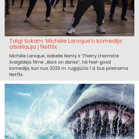
Taigi šokam: Michèle Laroque'o komedija
atkeliauja į Netflix
Michèle Laroque, Isabelle Nanty ir Thierry Lhermitte
žvaigždėja filme „Alors on danse“, tai feel-good
komedija, kuri nuo 2026 m. rugpjūčio 1 d. bus prieinama
Netflix.