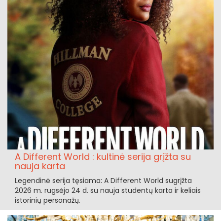
A Different World : kultinė serija grįžta su
nauja karta
Legendinė serija tęsiama: A Different World sugrįžta
2026 m. rugsėjo 24 d. su nauja studentų karta ir keliais
istorinių personažų.