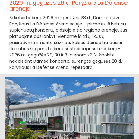
2026 m. gegužės 28 d. Paryžiuje La Défense
arenoje
Šį ketvirtadienį, 2026 m. gegužės 28 d., Damso buvo
Paryžiaus La Défense Arena salėje – pirmasis iš keturių
suplanuotų koncertų didžiojoje šio regiono arenoje. Jūs
planuojate apsilankyti viename iš trijų likusių
pasirodymų ir norite sužinoti, kokios dainos tikriausiai
skambės šių penktadienį, šeštadienį ir sekmadienį –
2026 m. gegužės 29, 30 ir 31 dienomis? Sužinokite
nedelsiant Damso koncerto, surengto gegužės 28 d.
Paryžiaus La Défense Arena, repetoarą.