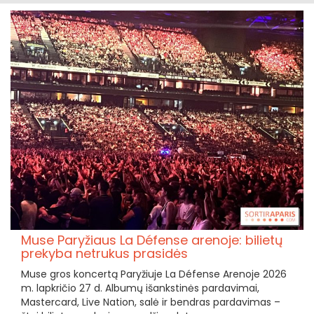
Muse Paryžiaus La Défense arenoje: bilietų
prekyba netrukus prasidės
Muse gros koncertą Paryžiuje La Défense Arenoje 2026
m. lapkričio 27 d. Albumų išankstinės pardavimai,
Mastercard, Live Nation, salė ir bendras pardavimas –