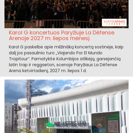
Karol G koncertuos Paryžiuje La Défense
Arenoje 2027 m. liepos mėnesį.
Karol G paskelbė apie milžinišką koncertą sostinėje, kaip
dalį jos pasaulinio turo „Viajando Por El Mundo
Tropitour“. Pamatykite Kolumbijos atlikėją, garsėjančią
latin trap ir reggaeton, scenoje Paryžiaus La Défense
Arena ketvirtadienį, 2027 m. liepos 1 d.