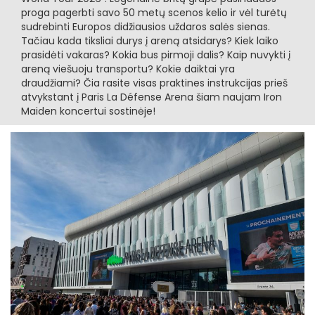
proga pagerbti savo 50 metų scenos kelio ir vėl turėtų
sudrebinti Europos didžiausios uždaros salės sienas.
Tačiau kada tiksliai durys į areną atsidarys? Kiek laiko
prasidėti vakaras? Kokia bus pirmoji dalis? Kaip nuvykti į
areną viešuoju transportu? Kokie daiktai yra
draudžiami? Čia rasite visas praktines instrukcijas prieš
atvykstant į Paris La Défense Arena šiam naujam Iron
Maiden koncertui sostinėje!