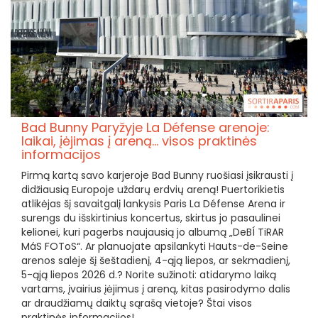
Bad Bunny Paryžyje La Défense arenoje:
laikai, įėjimas į areną... visos praktinės
informacijos
Pirmą kartą savo karjeroje Bad Bunny ruošiasi įsikrausti į
didžiausią Europoje uždarų erdvių areną! Puertorikietis
atlikėjas šį savaitgalį lankysis Paris La Défense Arena ir
surengs du išskirtinius koncertus, skirtus jo pasaulinei
kelionei, kuri pagerbs naujausią jo albumą „DeBÍ TiRAR
MáS FOToS“. Ar planuojate apsilankyti Hauts-de-Seine
arenos salėje šį šeštadienį, 4-ąją liepos, ar sekmadienį,
5-ąją liepos 2026 d.? Norite sužinoti: atidarymo laiką
vartams, įvairius įėjimus į areną, kitas pasirodymo dalis
ar draudžiamų daiktų sąrašą vietoje? Štai visos
praktinės informacijos!