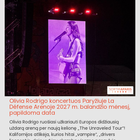
Olivia Rodrigo koncertuos Paryžiuje La
Défense Arenoje 2027 m. balandžio mėnesį,
papildoma data
Olivia Rodrigo ruošiasi užkariauti Europos didžiausią
uždarą areną per naują kelionę „The Unraveled Tour“!
Kalifornijos atlikėja, kurios hitai „vampire“, „drivers