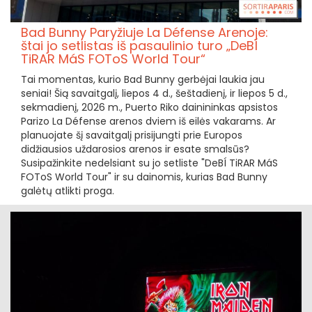
Bad Bunny Paryžiuje La Défense Arenoje:
štai jo setlistas iš pasaulinio turo „DeBÍ
TiRAR MáS FOToS World Tour“
Tai momentas, kurio Bad Bunny gerbėjai laukia jau
seniai! Šią savaitgalį, liepos 4 d., šeštadienį, ir liepos 5 d.,
sekmadienį, 2026 m., Puerto Riko dainininkas apsistos
Parizo La Défense arenos dviem iš eilės vakarams. Ar
planuojate šį savaitgalį prisijungti prie Europos
didžiausios uždarosios arenos ir esate smalsūs?
Susipažinkite nedelsiant su jo setliste "DeBÍ TiRAR MáS
FOToS World Tour" ir su dainomis, kurias Bad Bunny
galėtų atlikti proga.