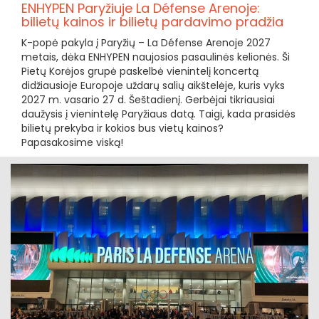
ENHYPEN Paryžiuje La Défense Arenoje:
bilietų kainos ir bilietų pardavimo pradžia
K-popė pakyla į Paryžių – La Défense Arenoje 2027
metais, dėka ENHYPEN naujosios pasaulinės kelionės. Ši
Pietų Korėjos grupė paskelbė vienintelį koncertą
didžiausioje Europoje uždarų salių aikštelėje, kuris vyks
2027 m. vasario 27 d. Šeštadienį. Gerbėjai tikriausiai
daužysis į vienintelę Paryžiaus datą. Taigi, kada prasidės
bilietų prekyba ir kokios bus vietų kainos?
Papasakosime viską!