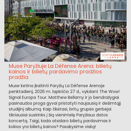
Muse Paryžiuje La Défense Arena: bilietų
kainos ir bilietų pardavimo pradžios
pradžia
Muse ketina įkaitinti Paryžių La Défense Arenoje
penktadienį, 2026 m. lapkričio 27 d., vykdant The Wow!
Signal Europa Tour. Matthew Bellamy ir jo bendražygiai
pasinaudos proga gyvai pristatyti naujausią ir dešimtąjį
studijinį albumą. Kaip tikėtasi, britų grupės gerbėjai
tikriausiai susirinks į šią vienintelę Paryžiaus datos
koncertą. Taigi, kada atsidaro bilietų pardavimas ir
kokios yra bilietų kainos? Pasakysime viską!