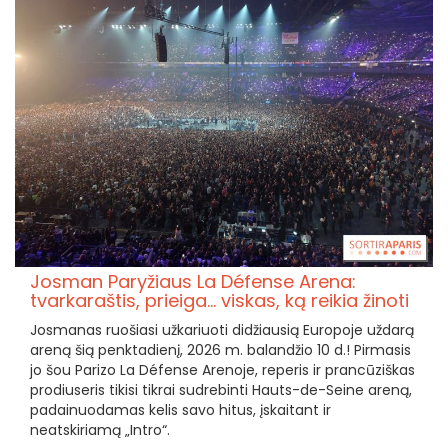
Josman Paryžiaus La Défense Arena:
tvarkaraštis, prieiga... viskas, ką reikia žinoti
Josmanas ruošiasi užkariuoti didžiausią Europoje uždarą
areną šią penktadienį, 2026 m. balandžio 10 d.! Pirmasis
jo šou Parizo La Défense Arenoje, reperis ir prancūziškas
prodiuseris tikisi tikrai sudrebinti Hauts-de-Seine areną,
padainuodamas kelis savo hitus, įskaitant ir
neatskiriamą „Intro“.