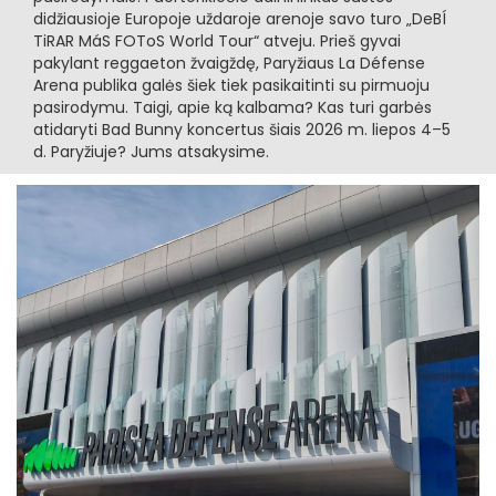
didžiausioje Europoje uždaroje arenoje savo turo „DeBÍ
TiRAR MáS FOToS World Tour“ atveju. Prieš gyvai
pakylant reggaeton žvaigždę, Paryžiaus La Défense
Arena publika galės šiek tiek pasikaitinti su pirmuoju
pasirodymu. Taigi, apie ką kalbama? Kas turi garbės
atidaryti Bad Bunny koncertus šiais 2026 m. liepos 4–5
d. Paryžiuje? Jums atsakysime.