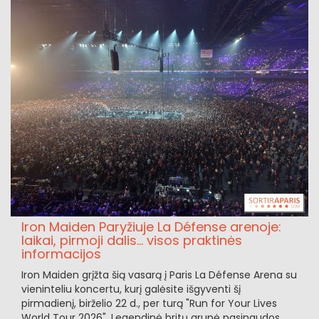
Iron Maiden Paryžiuje La Défense arenoje:
laikai, pirmoji dalis... visos praktinės
informacijos
Iron Maiden grįžta šią vasarą į Paris La Défense Arena su
vieninteliu koncertu, kurį galėsite išgyventi šį
pirmadienį, birželio 22 d., per turą "Run for Your Lives
World Tour 2026". Legendinė britų grupė pasinaudos