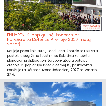
ENHYPEN, K-pop grupė, koncertuos
Paryžiuje La Défense Arenoje 2027 metų
vasarį.
Naujojo pasaulinio turo „Blood Saga“ kontekste ENHYPEN
paskelbia sugrįžimą į sostinę su išskirtiniu koncertu,
planuojamu didžiausioje Europoje uždarų patalpų
arenoje. K-pop grupė kviečia gerbėjus į pasirodymą
Paryžiuje La Défense Arena šeštadienį, 2027 m. vasario
27 d.