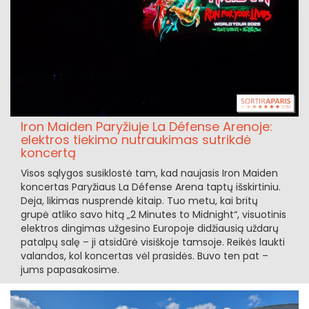
Iron Maiden Paryžiuje La Défense Arenoje:
elektros tiekimo nutraukimas sutrikdė
koncertą
Visos sąlygos susiklostė tam, kad naujasis Iron Maiden
koncertas Paryžiaus La Défense Arena taptų išskirtiniu.
Deja, likimas nusprendė kitaip. Tuo metu, kai britų
grupė atliko savo hitą „2 Minutes to Midnight“, visuotinis
elektros dingimas užgesino Europoje didžiausią uždarų
patalpų salę – ji atsidūrė visiškoje tamsoje. Reikės laukti
valandos, kol koncertas vėl prasidės. Buvo ten pat –
jums papasakosime.