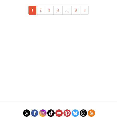
1
2
3
4
...
9
»