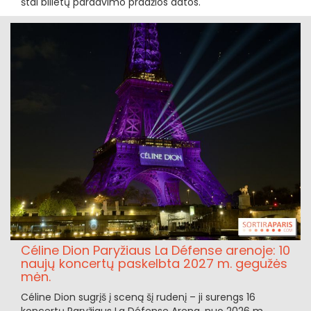
štai bilietų pardavimo pradžios datos.
Céline Dion Paryžiaus La Défense arenoje: 10
naujų koncertų paskelbta 2027 m. gegužės
mėn.
Céline Dion sugrįš į sceną šį rudenį – ji surengs 16
koncertų Paryžiaus La Défense Arena, nuo 2026 m.