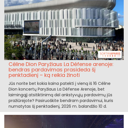
Céline Dion Paryžiaus La Défense arenoje:
bendras pardavimas prasideda šį
penktadienį – ką reikia žinoti
Jūs norite bet kokia kaina patekti į vieną iš 16 Céline
Dion koncertų Paryžiaus La Défense Arenoje, bet
laimingąjį atsitiktinimą dėl ankstyvųjų pardavimų jūs
pražiūrėjote? Pasiruoškite bendram pardavimui, kuris
numatytas šį penktadienį, 2026 m. balandžio 10 d.