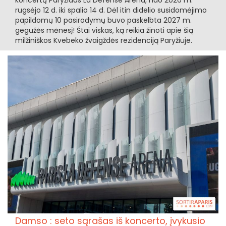
rugsėjo 12 d. iki spalio 14 d. Dėl itin didelio susidomėjimo
papildomų 10 pasirodymų buvo paskelbta 2027 m.
gegužės mėnesį! Štai viskas, ką reikia žinoti apie šią
milžiniškos Kvebeko žvaigždės rezidenciją Paryžiuje.
Damso : seto sąrašas iš koncerto, įvykusio