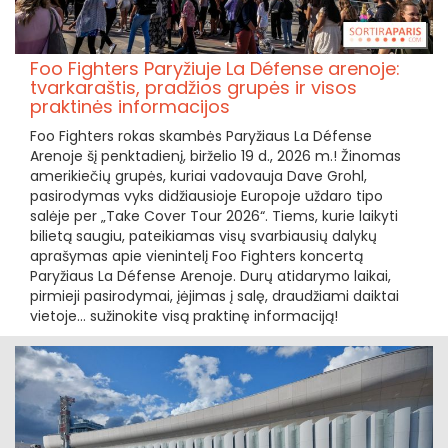
Foo Fighters Paryžiuje La Défense arenoje:
tvarkaraštis, pradžios grupės ir visos
praktinės informacijos
Foo Fighters rokas skambės Paryžiaus La Défense
Arenoje šį penktadienį, birželio 19 d., 2026 m.! Žinomas
amerikiečių grupės, kuriai vadovauja Dave Grohl,
pasirodymas vyks didžiausioje Europoje uždaro tipo
salėje per „Take Cover Tour 2026“. Tiems, kurie laikyti
bilietą saugiu, pateikiamas visų svarbiausių dalykų
aprašymas apie vienintelį Foo Fighters koncertą
Paryžiaus La Défense Arenoje. Durų atidarymo laikai,
pirmieji pasirodymai, įėjimas į salę, draudžiami daiktai
vietoje... sužinokite visą praktinę informaciją!