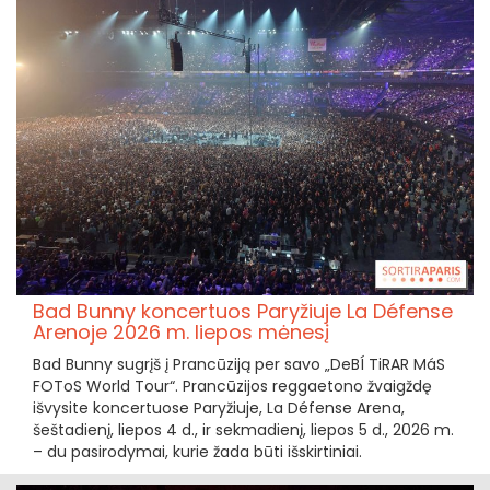
Bad Bunny koncertuos Paryžiuje La Défense
Arenoje 2026 m. liepos mėnesį
Bad Bunny sugrįš į Prancūziją per savo „DeBÍ TiRAR MáS
FOToS World Tour“. Prancūzijos reggaetono žvaigždę
išvysite koncertuose Paryžiuje, La Défense Arena,
šeštadienį, liepos 4 d., ir sekmadienį, liepos 5 d., 2026 m.
– du pasirodymai, kurie žada būti išskirtiniai.