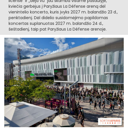
license“ ir „deja vu“ jau skamba visame pasaulyje,
kviečia gerbėjus į Paryžiaus La Défense areną dėl
vienintelio koncerto, kuris įvyks 2027 m. balandžio 23 d.,
penktadienį. Dėl didelio susidomėjimo papildomas
koncertas suplanuotas 2027 m. balandžio 24 d.,
šeštadienį, taip pat Paryžiaus La Défense arenoje.