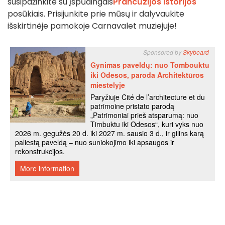
susipažinkite su įspūdingais
Prancūzijos istorijos
posūkiais. Prisijunkite prie mūsų ir dalyvaukite
išskirtinėje pamokoje Carnavalet muziejuje!