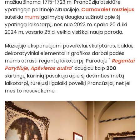
mažiau žinoma. 1715-1723 m. Prancūzija atsidūrė
ypatingoje politinėje situacijoje.
Carnavalet muziejus
suteikia
mums
galimybę daugiau sužinoti apie šį
ypatingą laikotarpį, nes nuo 2023 m. spalio 20 d. iki
2024 m. vasario 25 d. veikia visiškai nauja paroda.
Muziejuje eksponuojami paveikslai, skulptūros, baldai,
dekoratyviniai elementai ir grafikos darbai padės
mums atrasti regentų laikotarpį. Parodoje "
Regentai
Paryžiuje, Apšvietos aušra
" daugiau kaip
200
skirtingų
kūrinių
pasakoja apie šį dešimties metų
laikotarpį, turėjusį ilgalaikį poveikį Prancūzijai, net jei
mes to nesuvokėme.