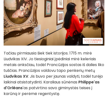
Tačiau pirmiausia šiek tiek istorijos. 1715 m. mirė
Liudvikas XIV. Jo tiesioginiai įpėdiniai mirė keleriais
metais anksčiau, todėl Prancūzijos sostas iš dalies liko
tuščias. Prancūzijos valdovu tapo penkerių metų
Liudvikas XV
. Jis buvo per jaunas valdyti, todėl turėjo
laikinai atsistatydinti. Karaliaus sūnėnas
Philippe'as
d'Orléans
'as patvirtino savo giminystės teises į
karūną ir perėmė regentystę.