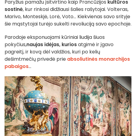
Paryžius pamažu įsitvirtino kaip Prancūzijos
kultūros
sostinė
, kur rinkosi didžiausi šalies rašytojai. Volteras,
Marivo, Monteskjė, Lorė, Voto... Kiekvienas savo srityje
šie mąstytojai turėjo sukelti revoliuciją savo epochoje.
Parodoje eksponuojami kūriniai liudija šiuos
pokyčius,
naujas
idėjas, kurios
atgimė ir įgavo
pagreitį, ir kovą dėl valdžios, kuri po kelių
dešimtmečių privedė prie
absoliutinės monarchijos
pabaigos
...