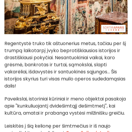
Regentystė truko tik aštuonerius metus, tačiau per šį
trumpą laikotarpį įvyko beprotiškiausios istorijos ir
drastiškiausi pokyčiai. Nesantuokiniai vaikai, karo
grėsmė, bankrotas ir turtai, sąmokslai, slapti
vakarėliai, išdavystės ir santuokinės sąjungos... Šis
istorijos skyrius turi visas muilo operos sudedamąsias
dalis!
Paveikslai, istoriniai kūriniai ir meno objektai pasakoja
apie "kunkuliuojantį dvidešimtąjį dešimtmetį", kai
kultūra, amatai ir prabanga vystėsi milžinišku greičiu.
Leiskitės į šią kelionę per šimtmečius ir iš naujo