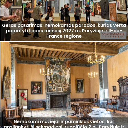
Geras patarimas: nemokamos parodos, kurias verta
pamatyti liepos mėnesį 2027 m. Paryžiuje ir Il-de-
France regione
Nemokami muziejai ir paminklai: vietos, kur
apsilankyti šį sekmadienį, rugpjūčio 2 d., Paryžiuje ir