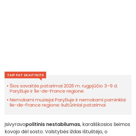
TAIP PAT SKAITYKITE
Šios savaitės patarimai 2026 m. rugpjūčio 3–9 d.
Paryžiuje ir Île-de-France regione
Nemokami muziejai Paryžiuje ir nemokami paminklai
Ile-de-France regione: kultūriniai patarimai
Įsivyravo
politinis nestabilumas
, karališkosios šeimos
kovojo dėl sosto. Valstybės iždas ištuštėjo, o