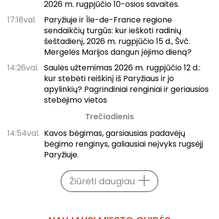
2026 m. rugpjūčio 10-osios savaitės.
17:18val.
Paryžiuje ir Île-de-France regione
sendaikčių turgūs: kur ieškoti radinių
šeštadienį, 2026 m. rugpjūčio 15 d., Švč.
Mergelės Marijos dangun įėjimo dieną?
14:26val.
Saulės užtemimas 2026 m. rugpjūčio 12 d.:
kur stebėti reiškinį iš Paryžiaus ir jo
apylinkių? Pagrindiniai renginiai ir geriausios
stebėjimo vietos
Trečiadienis
14:54val.
Kavos bėgimas, garsiausias padavėjų
bėgimo renginys, galiausiai neįvyks rugsėjį
Paryžiuje.
Žiūrėti daugiau