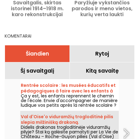
Savaitgalis, skirtas
Paryžiuje vykstančios
istorinei 1914–1918 m.
parodos ir meno vietos,
karo rekonstrukcijai
kurių verta laukti
šiame Seine-et-Marne
muziejuje
KOMENTARAI
Šiandien
Rytoj
Šį savaitgalį
Kitą savaitę
Rentrée scolaire : les musées éducatifs et
pédagogiques à faire avec les enfants à
Ça y est, les enfants reprennent le chemin
Paris
de l'école. Envie d'accompagner de manière
ludique vos petits après la rentrée scolaire ?
Alors, voici notre sélection des musées
éducatifs à Paris, pour apprendre plein de
Val d'Oise'o viduramžių trogloditinė pilis
choses en s'amusant et même avec des
slepia milžinišką drakoną.
enfants !
Didelis drakonas trogloditinėje viduramžių
pilyje? Štai ką galėsite pamatyti per La Vie de
Château – Roche-Guyon pilies (Val d'Oise)