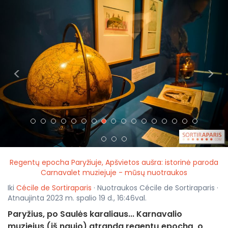
<
>
Regentų epocha Paryžiuje, Apšvietos aušra: istorinė paroda
Carnavalet muziejuje - mūsų nuotraukos
Iki
Cécile de Sortiraparis
· Nuotraukos Cécile de Sortiraparis ·
Atnaujinta 2023 m. spalio 19 d., 16:46val.
Paryžius, po Saulės karaliaus... Karnavalio
muziejus (iš naujo) atranda regentų epochą, o