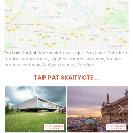
Raktiniai žodžiai :
Karnavaleto muziejus
,
Paryžius 3
,
Patikrinta
redakcijos komandos
,
tapybos parodos vadovas
,
istorinės
parodos vadovas
,
Archyvų rajonas
,
Paryžius
TAIP PAT SKAITYKITE ...