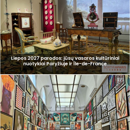
Liepos 2027 parodos: jūsų vasaros kultūriniai
nuotykiai Paryžiuje ir Île-de-France