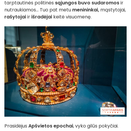
tarptautinės politinės
sąjungos buvo sudaromos
ir
nutraukiamos... Tuo pat metu
menininkai,
mąstytojai,
rašytojai
ir
išradėjai
keitė visuomenę.
Prasidėjus
Apšvietos epochai
, vyko gilūs pokyčiai.