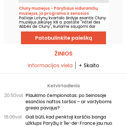
šiuolaikinio meno parodą, kuri vyks nuo 2026
m. birželio 20 d. iki lapkričio 1 d.
Cluny muziejus - Paryžiaus viduramžių
muziejus, jo programa ir senosios
Pačioje Lotynų kvartalo širdyje esantis Cluny
vertybės
muziejus įsikūręs XIII a. pastate "Hôtel des
Abbés de Cluny", kuriame saugomi dar
senesni meno kūriniai! Apsilankykite šiame
Paryžiaus viduramžiams skirtame muziejuje.
Patobulinkite paiešką
ŽINIOS
Informacijos viela
+ Skaito
Ketvirtadienis
20:50val.
Plaukimo čempionatas: po Seinosoje
esančios naftos taršos – ar varžyboms
gresia pavojus?
18:06val.
Gali būti, kad penktoji karščio banga
užklups Paryžių ir Île-de-France jau nuo