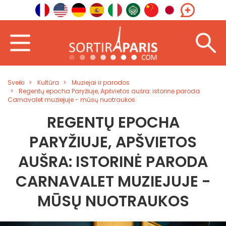
Sveiki
Kultūra
Muziejai ir parodos
Regentų epocha Paryžiuje, Apšvietos aušra: istorinė paroda
Carnavalet muziejuje - mūsų nuotraukos
REGENTŲ EPOCHA
PARYŽIUJE, APŠVIETOS
AUŠRA: ISTORINĖ PARODA
CARNAVALET MUZIEJUJE -
MŪSŲ NUOTRAUKOS