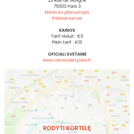
23 Rue de Sévigné
75003
Paris 3
Maršruto planuotojas
Prieinamumas
KAINOS
Tarif réduit : €11
Plein tarif : €13
OFICIALI SVETAINĖ
www.carnavalet.paris.fr
RODYTI KORTELĘ