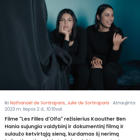
Iki
Nathanaël de Sortiraparis
,
Julie de Sortiraparis
· Atnaujinta
2023 m. liepos 2 d., 10:10val.
Filme "Les Filles d'Olfa" režisierius Kaouther Ben
Hania sujungia vaidybinį ir dokumentinį filmą ir
sulaužo ketvirtąją sieną, kurdamas šį nerimą