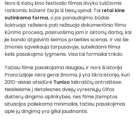
Nors iš Kanų kino festivalio filmas išvyko tuščiomis
rankomis, būtent čia jis iš tiesų spindi. Tai
retai kine
sutinkama forma,
o jos panaudojimo būdas
šokiruoja: režisierė pati režisuoja dokumentinio filmo
kūrimo procesą, pasiruošimą jam ir aktorių darbą, kai
jie bando atgaivinti šeimos praeities scenas. Ir visi šie
žmonės sąveikauja tarpusavyje, suteikdami filmui
kelis pasakojimo lygmenis. Visa tai formaliai trikdo.
Tačiau filme pasakojama daugiau, ir nors ši istorija
Prancūzijoje nėra gerai žinoma, ji yra tikra istorija, kuri
2010-aisiais atsidūrė
Tuniso
laikraščių antraštėse.
Nesileisime į detalesnes dviejų vyresniųjų Olfos
dukterų dingimo aplinkybes, nes filme įtemptos
situacijos paliekama minimaliai, tačiau pasakojimas
apie jų dingimą yra giliai jaudinantis.