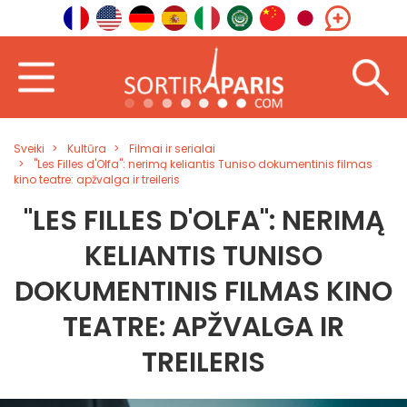
Sveiki
Kultūra
Filmai ir serialai
"Les Filles d'Olfa": nerimą keliantis Tuniso dokumentinis filmas
kino teatre: apžvalga ir treileris
"LES FILLES D'OLFA": NERIMĄ
KELIANTIS TUNISO
DOKUMENTINIS FILMAS KINO
TEATRE: APŽVALGA IR
TREILERIS