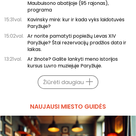
Maubuisono abatijoje (95 rajonas),
programa
15:31val.
Kavinsky mirė: kur ir kada vyks laidotuvės
Paryžiuje?
15:02val.
Ar norite pamatyti popiežių Levas XIV
Paryžiuje? Štai rezervacijų pradžios data ir
laikas.
13:21val.
Ar žinote? Galite lankyti meno istorijos
kursus Luvro muziejuje Paryžiuje.
Žiūrėti daugiau
NAUJAUSI MIESTO GUIDĖS