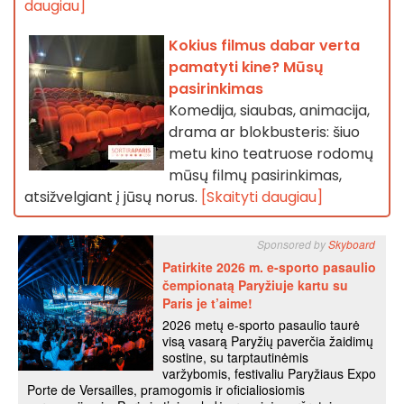
daugiau]
Kokius filmus dabar verta
pamatyti kine? Mūsų
pasirinkimas
Komedija, siaubas, animacija,
drama ar blokbusteris: šiuo
metu kino teatruose rodomų
mūsų filmų pasirinkimas,
atsižvelgiant į jūsų norus.
[Skaityti daugiau]