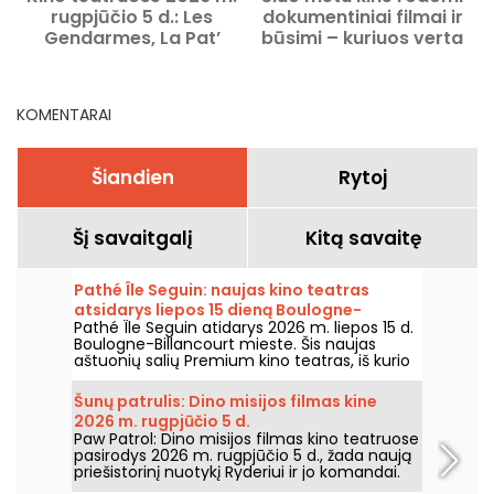
rugpjūčio 5 d.: Les
dokumentiniai filmai ir
Gendarmes, La Pat’
būsimi – kuriuos verta
Patrouille ir Kyma
pamatyti.
KOMENTARAI
Šiandien
Rytoj
Šį savaitgalį
Kitą savaitę
Pathé Île Seguin: naujas kino teatras
atsidarys liepos 15 dieną Boulogne-
Pathé Île Seguin atidarys 2026 m. liepos 15 d.
Billancourt
Boulogne-Billancourt mieste. Šis naujas
aštuonių salių Premium kino teatras, iš kurio
viena salė – IMAX, įsikurs Pointe des Arts
teritorijoje Île Seguin saloje.
Šunų patrulis: Dino misijos filmas kine
2026 m. rugpjūčio 5 d.
Paw Patrol: Dino misijos filmas kino teatruose
pasirodys 2026 m. rugpjūčio 5 d., žada naują
priešistorinį nuotykį Ryderiui ir jo komandai.