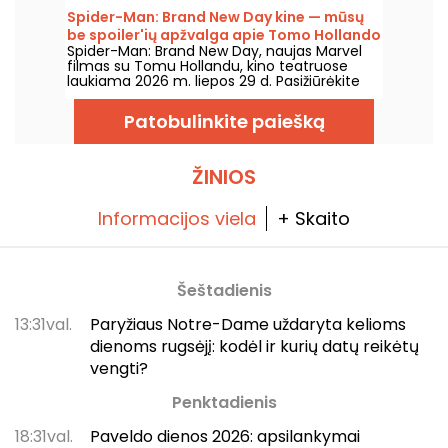
Spider-Man: Brand New Day kine — mūsų
be spoiler'ių apžvalga apie Tomo Hollando
Spider-Man: Brand New Day, naujas Marvel
grįžimą į Žmogų-Vorą
filmas su Tomu Hollandu, kino teatruose
laukiama 2026 m. liepos 29 d. Pasižiūrėkite
mūsų apžvalgą!
Patobulinkite paiešką
ŽINIOS
Informacijos viela
+ Skaito
Šeštadienis
13:31val.
Paryžiaus Notre-Dame uždaryta kelioms
dienoms rugsėjį: kodėl ir kurių datų reikėtų
vengti?
Penktadienis
18:31val.
Paveldo dienos 2026: apsilankymai