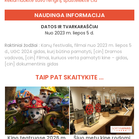
Reklamuokite savo renginį, spustelėkite čia
NAUDINGA INFORMACIJA
DATOS IR TVARKARAŠČIAI
Nuo 2023 m. liepos 5 d.
Raktiniai žodžiai :
Kanų festivalis
,
filmai nuo 2023 m. liepos 5
d.
,
UGC 2024 gidas, kurį būtina pamatyti
,
[cin] Dramos
vadovas
,
[cin] Filmai, kuriuos verta pamatyti kine – gidas
,
[cin] dokumentinis gidas
TAIP PAT SKAITYKITE ...
Kino teatruose 2026 m.
Šiuo metu kine rodomi