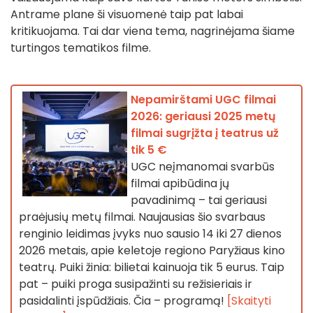
Antrame plane ši visuomenė taip pat labai
kritikuojama. Tai dar viena tema, nagrinėjama šiame
turtingos tematikos filme.
Nepamirštami UGC filmai
2026: geriausi 2025 metų
filmai sugrįžta į teatrus už
tik 5 €
UGC neįmanomai svarbūs
filmai apibūdina jų
pavadinimą – tai geriausi
praėjusių metų filmai. Naujausias šio svarbaus
renginio leidimas įvyks nuo sausio 14 iki 27 dienos
2026 metais, apie keletoje regiono Paryžiaus kino
teatrų. Puiki žinia: bilietai kainuoja tik 5 eurus. Taip
pat – puiki proga susipažinti su režisieriais ir
pasidalinti įspūdžiais. Čia – programą!
[Skaityti