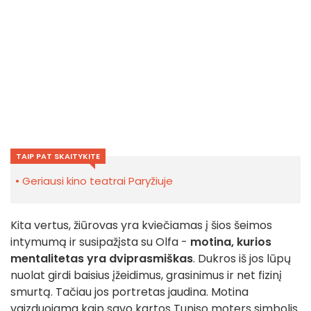
TAIP PAT SKAITYKITE
Geriausi kino teatrai Paryžiuje
Kita vertus, žiūrovas yra kviečiamas į šios šeimos
intymumą ir susipažįsta su Olfa -
motina, kurios
mentalitetas yra dviprasmiškas
. Dukros iš jos lūpų
nuolat girdi baisius įžeidimus, grasinimus ir net fizinį
smurtą. Tačiau jos portretas jaudina. Motina
vaizduojama kaip savo kartos Tuniso moters simbolis.