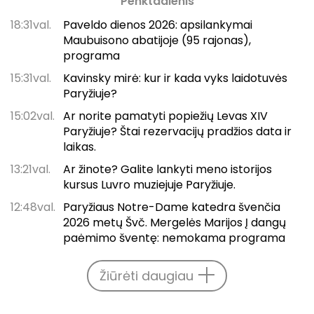
Penktadienis
18:31val.
Paveldo dienos 2026: apsilankymai
Maubuisono abatijoje (95 rajonas),
programa
15:31val.
Kavinsky mirė: kur ir kada vyks laidotuvės
Paryžiuje?
15:02val.
Ar norite pamatyti popiežių Levas XIV
Paryžiuje? Štai rezervacijų pradžios data ir
laikas.
13:21val.
Ar žinote? Galite lankyti meno istorijos
kursus Luvro muziejuje Paryžiuje.
12:48val.
Paryžiaus Notre-Dame katedra švenčia
2026 metų Švč. Mergelės Marijos Į dangų
paėmimo šventę: nemokama programa
Žiūrėti daugiau