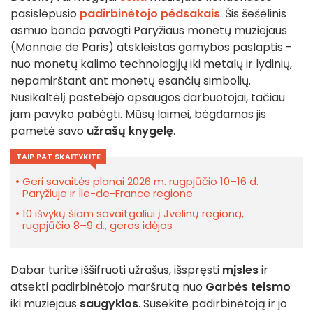
pasislėpusio
padirbinėtojo pėdsakais
. Šis šešėlinis
asmuo bando pavogti Paryžiaus monetų muziejaus
(Monnaie de Paris) atskleistas gamybos paslaptis -
nuo monetų kalimo technologijų iki metalų ir lydinių,
nepamirštant ant monetų esančių simbolių.
Nusikaltėlį pastebėjo apsaugos darbuotojai, tačiau
jam pavyko pabėgti. Mūsų laimei, bėgdamas jis
pametė savo
užrašų knygelę
.
TAIP PAT SKAITYKITE
Geri savaitės planai 2026 m. rugpjūčio 10–16 d.
Paryžiuje ir Île-de-France regione
10 išvykų šiam savaitgaliui į Jvelinų regioną,
rugpjūčio 8–9 d., geros idėjos
Dabar turite iššifruoti užrašus, išspręsti
mįsles
ir
atsekti padirbinėtojo maršrutą nuo
Garbės teismo
iki muziejaus
saugyklos
. Susekite padirbinėtoją ir jo