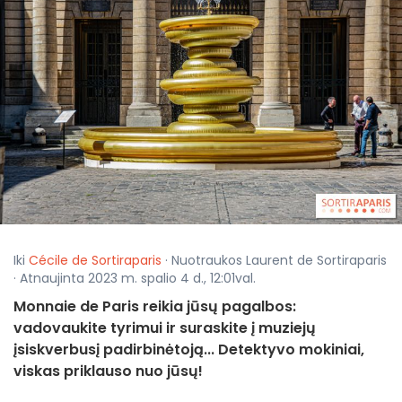
Iki
Cécile de Sortiraparis
· Nuotraukos Laurent de Sortiraparis
· Atnaujinta 2023 m. spalio 4 d., 12:01val.
Monnaie de Paris reikia jūsų pagalbos:
vadovaukite tyrimui ir suraskite į muziejų
įsiskverbusį padirbinėtoją... Detektyvo mokiniai,
viskas priklauso nuo jūsų!