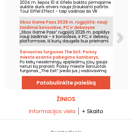
2024 m. liepos 10 d. Eifelio bokšto pirmajame
nemokamas kuponas
aukšte duris atvers nauja įtraukianti patirtis.
Tour Eiffel Effect - taip vadinasi šis VR
komandinis žaidimas, kuriame dalyvausite
fantastiškame nuotykyje - atstatysite Eifelio
Xbox Game Pass 2026 m. rugpjūtis: nauji
bokštą ir skraidysite aplink jį paskutinę,
žaidimai konsolėse, PC ir debesyse
kulminacinę akimirką. Gera žinia ta, kad
„Xbox Game Pass“ rugpjūtį 2026 m. papildys
atidarymo dieną nuo liepos 10 iki 22 d.
nauji žaidimai – ir konsolėse, ir PC, ir debesų
visiems, turintiems bilietą pakilti į viršų, jis yra
platformose, iš kurių daugelis bus prieinami
nemokamas.
iš karto nuo jų išleidimo. Štai pagrindiniai
papildymai, kuriuos Microsoft paskelbė
Šarvuotas furgonas The Exit: Poissy
prenumeratoriams.
mieste esantis pabėgimo kambarys,
Po kelių nesėkmingų apiplėšimų jūsų gauja
kuriame tavo įsilaužimas pagaliau gali
neturi ką prarasti. Poissy mieste šarvuotas
pavykti
furgonas „The Exit“ įveda jus į vadovavimą
įsilaužimui, kurio tikslas – mafijos vado turtas.
Patobulinkite paiešką
ŽINIOS
Informacijos viela
+ Skaito