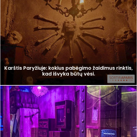
Karštis Paryžiuje: kokius pabėgimo žaidimus rinktis,
kad išvyka būtų vėsi.