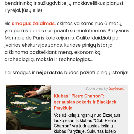
bendrininką ir sužlugdykite jų makiaveliškus planus!
Tyrėjai, jūsų eilė!
Šis
smagus žaidimas,
skirtas vaikams nuo 6 metų,
yra puikus būdas susipažinti su nuolatinėmis Paryžiaus
Monnaie de Paris kolekcijomis. Galite klaidžioti po
įvairias ekskursijos zonas, kuriose pinigų istorija
aiškinama pasitelkiant meną, ekonomiką,
archeologiją, mokslą ir technologijas...
Tai smagus ir
neįprastas
būdas pažinti pinigų istoriją!