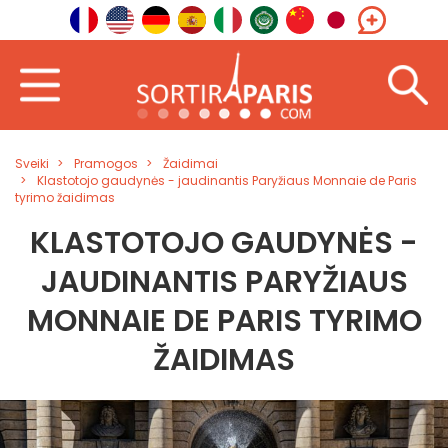
Sveiki
Pramogos
Žaidimai
Klastotojo gaudynės - jaudinantis Paryžiaus Monnaie de Paris
tyrimo žaidimas
KLASTOTOJO GAUDYNĖS -
JAUDINANTIS PARYŽIAUS
MONNAIE DE PARIS TYRIMO
ŽAIDIMAS