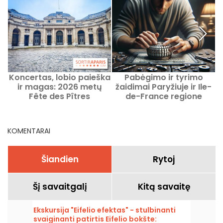
Koncertas, lobio paieška
Pabėgimo ir tyrimo
ir magas: 2026 metų
žaidimai Paryžiuje ir Ile-
Fête des Pîtres
de-France regione
a
programa Monnaie de
M
Paris
KOMENTARAI
Šiandien
Rytoj
Šį savaitgalį
Kitą savaitę
Ekskursija "Eifelio efektas" - stulbinanti
svaiginanti patirtis Eifelio bokšte: