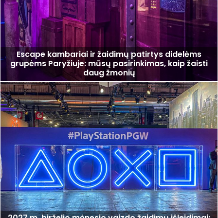
Escape kambariai ir žaidimų patirtys didelėms
grupėms Paryžiuje: mūsų pasirinkimas, kaip žaisti
daug žmonių
2027 m. birželio mėnesio vaizdo žaidimų išleidimai: