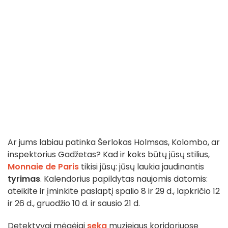
Ar jums labiau patinka Šerlokas Holmsas, Kolombo, ar
inspektorius Gadžetas? Kad ir koks būtų jūsų stilius,
Monnaie de Paris
tikisi jūsų: jūsų laukia jaudinantis
tyrimas
. Kalendorius papildytas naujomis datomis:
ateikite ir įminkite paslaptį spalio 8 ir 29 d., lapkričio 12
ir 26 d., gruodžio 10 d. ir sausio 21 d.
Detektyvai mėgėjai
seka
muziejaus koridoriuose