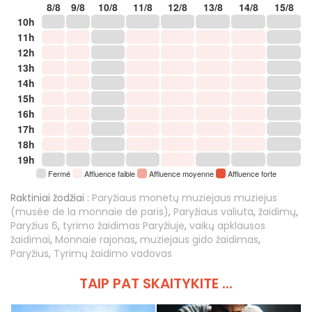
8/8
9/8
10/8
11/8
12/8
13/8
14/8
15/8
10h
11h
12h
13h
14h
15h
16h
17h
18h
19h
Fermé
Affluence faible
Affluence moyenne
Affluence forte
Raktiniai žodžiai :
Paryžiaus monetų muziejaus muziejus
(musée de la monnaie de paris)
,
Paryžiaus valiuta
,
žaidimų
,
Paryžius 6
,
tyrimo žaidimas Paryžiuje
,
vaikų apklausos
žaidimai
,
Monnaie rajonas
,
muziejaus gido žaidimas
,
Paryžius
,
Tyrimų žaidimo vadovas
TAIP PAT SKAITYKITE ...