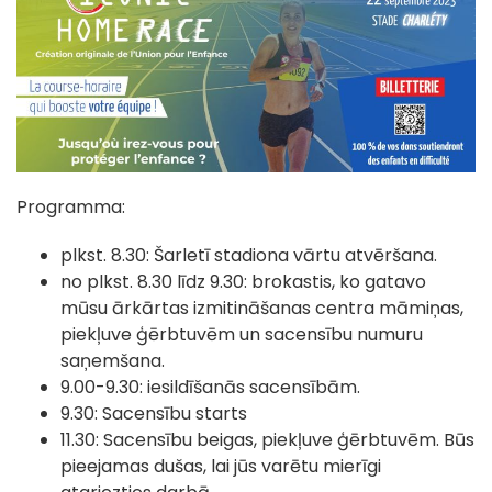
Programma:
plkst. 8.30: Šarletī stadiona vārtu atvēršana.
no plkst. 8.30 līdz 9.30: brokastis, ko gatavo
mūsu ārkārtas izmitināšanas centra māmiņas,
piekļuve ģērbtuvēm un sacensību numuru
saņemšana.
9.00-9.30: iesildīšanās sacensībām.
9.30: Sacensību starts
11.30: Sacensību beigas, piekļuve ģērbtuvēm. Būs
pieejamas dušas, lai jūs varētu mierīgi