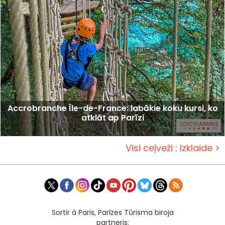
Accrobranche Île-de-France: labākie koku kursi, ko
atklāt ap Parīzi
Visi ceļveži : Izklaide >
Sortir à Paris, Parīzes Tūrisma biroja
partneris: