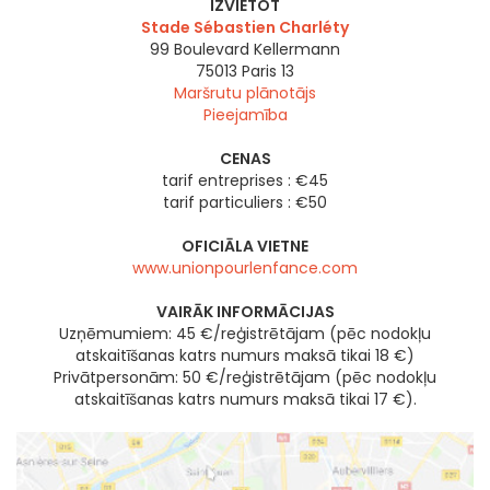
IZVIETOT
Stade Sébastien Charléty
99 Boulevard Kellermann
75013
Paris 13
Maršrutu plānotājs
Pieejamība
CENAS
tarif entreprises : €45
tarif particuliers : €50
OFICIĀLA VIETNE
www.unionpourlenfance.com
VAIRĀK INFORMĀCIJAS
Uzņēmumiem: 45 €/reģistrētājam (pēc nodokļu
atskaitīšanas katrs numurs maksā tikai 18 €)
Privātpersonām: 50 €/reģistrētājam (pēc nodokļu
atskaitīšanas katrs numurs maksā tikai 17 €).