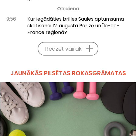
Otrdiena
9:56
Kur iegādāties brilles Saules aptumsuma
skatīšanai 12. augusta Parīzē un Île-de-
France reģionā?
Redzēt vairāk
JAUNĀKĀS PILSĒTAS ROKASGRĀMATAS