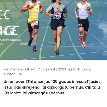
Pie Contenu Offert · Atjaunināts 2023. gada 10. jūnijs,
plksten 11:10
Union pour l'Enfance jau 135 gadus ir iesaistījusies
izturības skrējienā, lai aizsargātu bērnus. Cik tālu
jūs iesiet, lai aizsargātu bērnus?