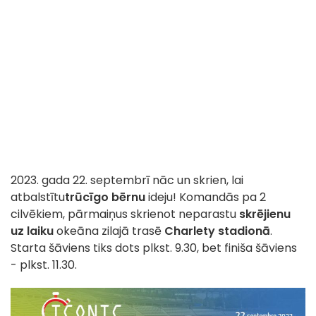
2023. gada 22. septembrī nāc un skrien, lai
atbalstītu
trūcīgo bērnu
ideju! Komandās pa 2
cilvēkiem, pārmaiņus skrienot neparastu
skrējienu
uz laiku
okeāna zilajā trasē
Charlety stadionā
.
Starta šāviens tiks dots plkst. 9.30, bet finiša šāviens
- plkst. 11.30.