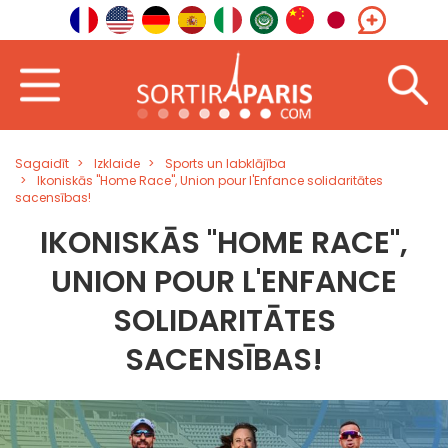
Sagaidīt
Izklaide
Sports un labklājība
Ikoniskās "Home Race", Union pour l'Enfance solidaritātes
sacensības!
IKONISKĀS "HOME RACE",
UNION POUR L'ENFANCE
SOLIDARITĀTES
SACENSĪBAS!