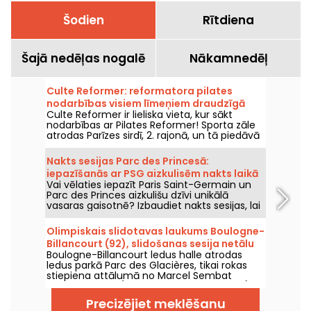
Šodien
Rītdiena
Šajā nedēļas nogalē
Nākamnedēļ
Culte Reformer: reformatora pilates
nodarbības visiem līmeņiem draudzīgā
Culte Reformer ir lieliska vieta, kur sākt
atmosfērā.
nodarbības ar Pilates Reformer! Sporta zāle
atrodas Parīzes sirdī, 2. rajonā, un tā piedāvā
dažādu līmeņu Reformer Pilates nodarbības
siltā un viesmīlīgā vidē.
Nakts sesijas Parc des Princesā:
iepazīšanās ar PSG aizkulisēm nakts laikā
Vai vēlaties iepazīt Paris Saint-Germain un
un svētku noskaņa ar DJ setiem
Parc des Princes aizkulišu dzīvi unikālā
vasaras gaisotnē? Izbaudiet nakts sesijas, lai
stadionu varētu apmeklēt arī naktī un
piedzīvot daudz virkni festivālu pasākumu.
Olimpiskais slidotavas laukums Boulogne-
Šeit ir šīs vasaras 2026. gada programma!
Billancourt (92), slidošanas sesija netālu
Boulogne-Billancourt ledus halle atrodas
no Parīzes.
ledus parkā Parc des Glacières, tikai rokas
stiepiena attālumā no Marcel Sembat
metro stacijas (9. līnija uz Pont de Sèvres).
Tā ir ģimenēm draudzīga, sportiska un
Precizējiet meklēšanu
svētku programma, un tā ir īstā vieta, kur