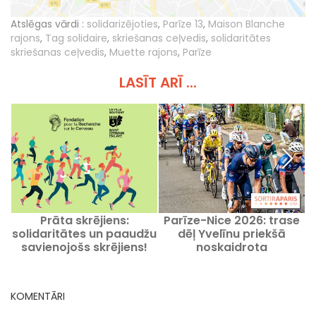
Atslēgas vārdi :
solidarizējoties
,
Parīze 13
,
Maison Blanche
rajons
,
Tag solidaire
,
skriešanas ceļvedis
,
solidaritātes
skriešanas ceļvedis
,
Muette rajons
,
Parīze
LASĪT ARĪ ...
Prāta skrējiens:
Parīze-Nice 2026: trase
S
solidaritātes un paaudžu
dēļ Yvelīnu priekšā
savienojošs skrējiens!
noskaidrota
KOMENTĀRI