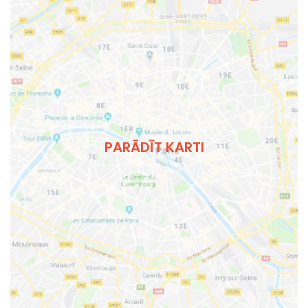
PARĀDĪT KARTI