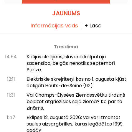
doties uz slidotavu, ja vēlaties slidot Bulonē:
JAUNUMS
Informācijas vads
+ Lasa
Trešdiena
14:54
Kafijas skrējiens, slavenā kalpotāju
sacensība, beigās nenotiks septembrī
Parīzē.
12:11
Elektriskie skrejriteņi: kas no 1. augusta kļūst
obligāti Hauts-de-Seine (92)
11:31
Vai Champs-Élysées Ziemassvētku tirdziņš
beidzot atgriezīsies šajā ziemā? Ko par to
zināms.
1:47
Eklipse 12. augustā 2026: vai var izmantot
saules aizsargbrilles, kuras iegādātas 1999.
gadā?