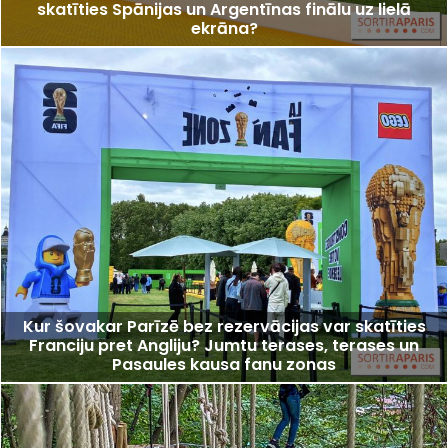
skatīties Spānijas un Argentīnas finālu uz lielā
ekrāna?
Kur šovakar Parīzē bez rezervācijas var skatīties
Franciju pret Angliju? Jumtu terases, terases un
Pasaules kausa fanu zonas