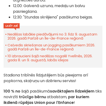
atgriezties darbā.
12.00: Galvenā uzruna, medaļu un balvu
pasniegšana.
12:30: "Stundas skrējiena" pasākuma beigas.
LASĪT ARĪ
Nedēļas labākie piedāvājumi no 3. līdz 9. augustam
2026. gadā Parīzē un Île-de-France reģionā
Ceļvedis skriešanas un jogging pasākumiem 2026.
gadā Parīzē un Île-de-France reģionā
10 izbraucieni šajā nedēļas nogalē Yvelīnēs, 2026.
gada 8. un 9. augustā, labās idejas
Stadiona tribīnēs līdzjutējiem būs pieejams arī
popkorna, skaļruņu un dzērienu serviss!
100 % no
šajā pasākumā
savāktajiem līdzekļiem
tiks
novirzīti
trūcīgo bērnu
atbalstam,
par kuriem
ikdienā rūpējas Union pour l'Enfance
!