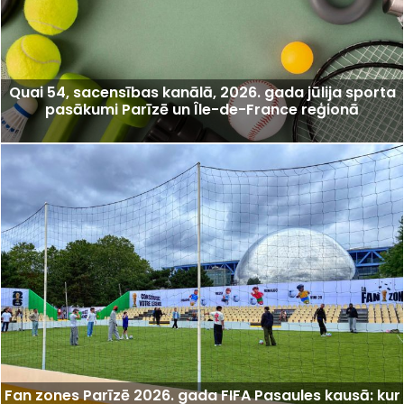
Quai 54, sacensības kanālā, 2026. gada jūlija sporta
pasākumi Parīzē un Île-de-France reģionā
Fan zones Parīzē 2026. gada FIFA Pasaules kausā: kur