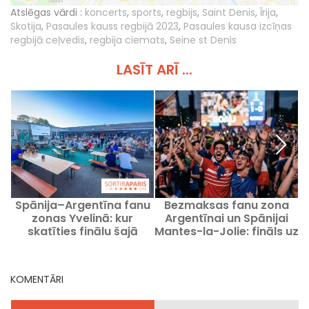
Atslēgas vārdi :
koncerts
,
sports
,
regbijs
,
Saint Denis
,
Īrija
,
Skotija
,
Pasaules kauss regbijā 2023
,
Pasaules kausa izcīņas
regbijā ceļvedis
,
regbija ciemats
,
Seine st Denis
LASĪT ARĪ ...
Spānija–Argentīna fanu
Bezmaksas fanu zona
zonas Yvelinā: kur
Argentīnai un Spānijai
t
skatīties finālu šajā
Mantes-la-Jolie: fināls uz
svētdienā?
lielā ekrāna
KOMENTĀRI