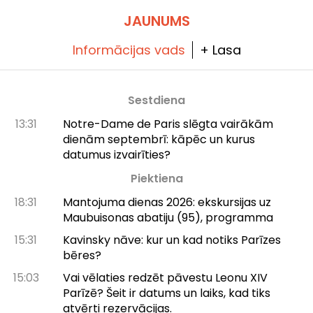
JAUNUMS
Informācijas vads
+ Lasa
Sestdiena
13:31
Notre-Dame de Paris slēgta vairākām
dienām septembrī: kāpēc un kurus
datumus izvairīties?
Piektiena
18:31
Mantojuma dienas 2026: ekskursijas uz
Maubuisonas abatiju (95), programma
15:31
Kavinsky nāve: kur un kad notiks Parīzes
bēres?
15:03
Vai vēlaties redzēt pāvestu Leonu XIV
Parīzē? Šeit ir datums un laiks, kad tiks
atvērti rezervācijas.