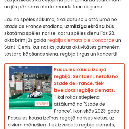
un jūs pārņems abu komandu fanu degsme.
Jau no spēles sākuma, tikai dažu soļu attālumā no
Stade de France stadiona, uz
milzīga ekrāna
būs
skatāma spēles norise. Katru spēles dienu līdz 28.
oktobrim jūs gaida
regbija ciemats pie Concorde
un
Saint-Denis, kur notiks jautras aktivitātes ģimenēm,
tostarp kāpšanas siena, regbija tirgus un koncerti!
Pasaules kausa izcīņa
regbijā: Sentdeni, netālu no
Stade de France, tiek
izveidots regbija ciemats.
Tikai rokas stiepiena
attālumā no "Stade de
France", ikoniskās 2023. gada
Pasaules kausa izcīņas regbijā norises vietas, uz
diviem mēnešiem tiek izveidots regbija ciemats,