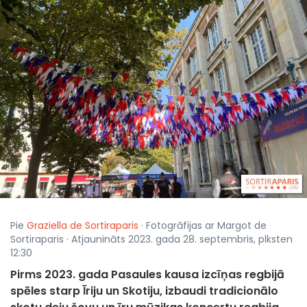
Pie
Graziella de Sortiraparis
· Fotogrāfijas ar Margot de
Sortiraparis · Atjaunināts 2023. gada 28. septembris, plksten
12:30
Pirms 2023. gada Pasaules kausa izcīņas regbijā
spēles starp Īriju un Skotiju, izbaudi tradicionālo