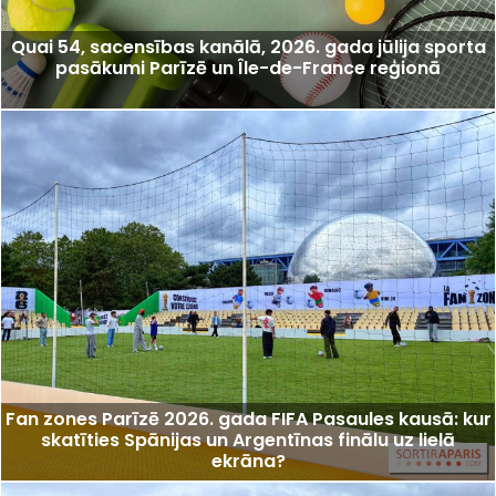
Quai 54, sacensības kanālā, 2026. gada jūlija sporta
pasākumi Parīzē un Île-de-France reģionā
Fan zones Parīzē 2026. gada FIFA Pasaules kausā: kur
skatīties Spānijas un Argentīnas finālu uz lielā
ekrāna?