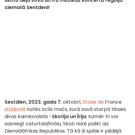
skotu deju šovu un īru mūzikas koncertu regbija
ciematā Sentdeni!
Sestdien, 2023. gada 7.
oktobrī,
Stade de
France
stadionā
notiks izcils mačs, kurā savā starpā tiksies
divas kaimiņvalstis -
Skotija un Īrija
. Kamēr īri var
sasniegt ceturtdaļfinālu, Skoti riskē palikt aiz
Dienvidāfrikas Republikas. Tā kā šī spēle ir pēdējā