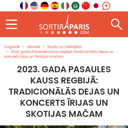
Sagaidīt
Izklaide
Sports un labklājība
2023. gada Pasaules kauss regbijā: tradicionālās dejas un
koncerts Īrijas un Skotijas mačam
2023. GADA PASAULES
KAUSS REGBIJĀ:
TRADICIONĀLĀS DEJAS UN
KONCERTS ĪRIJAS UN
SKOTIJAS MAČAM