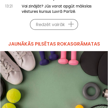
13:21
Vai zinājāt? Jūs varat apgūt mākslas
vēstures kursus Luvrā Parīzē.
Redzēt vairāk
JAUNĀKĀS PILSĒTAS ROKASGRĀMATAS