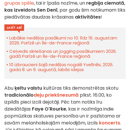
grupas spēle
, tai ir īpaša nozīme, un
regbija ciematā,
kas izveidots Sen Denī
, par godu šim notikumam tiks
piedāvātas daudzas krāsainas
aktivitātes
!
LASĪT ARĪ
Labākie nedēļas pasākumi no 10. līdz 16. augustam
2026. Parīzē un Île-de-France reģionā
Ceļvedis skriešanas un jogging pasākumiem 2026.
gadā Parīzē un Île-de-France reģionā
10 izbraucieni šajā nedēļas nogalē Yvelīnēs, 2026.
gada 8. un 9. augustā, labās idejas
Abu
ķeltu valstu
kultūras tiks demonstrētas skotu
tradicionālo
deju priekšnesumā
plkst. 16.00, ko
izpildīs pieci izcili dejotāji. Pēc tam notiks īru
dziedātājas
Faye O'Rourke
, kas ir nozīmīga indie
popmūzikas skatuves personība un ir pazīstama ar
savām melanholiskajām melodijām, izcils
koncerts
.
Jūs jutīsieties kā ceļojumā pāri Lamanša šaurumam,