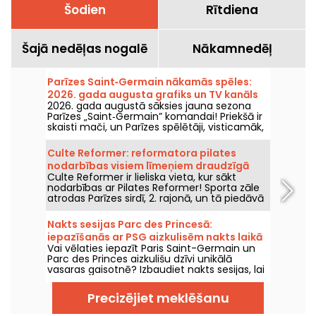
Šodien
Rītdiena
Šajā nedēļas nogalē
Nākamnedēļ
Parīzes Saint‑Germain nākamās spēles:
2026. gada augusta grafiks un TV kanāls
2026. gada augustā sāksies jauna sezona
Parīzes „Saint‑Germain” komandai! Priekšā ir
skaisti mači, un Parīzes spēlētāji, visticamāk,
turpinās vākt trofejas kopā ar Luisu Enriku.
Culte Reformer: reformatora pilates
nodarbības visiem līmeņiem draudzīgā
Culte Reformer ir lieliska vieta, kur sākt
atmosfērā.
nodarbības ar Pilates Reformer! Sporta zāle
atrodas Parīzes sirdī, 2. rajonā, un tā piedāvā
dažādu līmeņu Reformer Pilates nodarbības
siltā un viesmīlīgā vidē.
Nakts sesijas Parc des Princesā:
iepazīšanās ar PSG aizkulisēm nakts laikā
Vai vēlaties iepazīt Paris Saint-Germain un
un svētku noskaņa ar DJ setiem
Parc des Princes aizkulišu dzīvi unikālā
vasaras gaisotnē? Izbaudiet nakts sesijas, lai
stadionu varētu apmeklēt arī naktī un
piedzīvot daudz virkni festivālu pasākumu.
Precizējiet meklēšanu
Šeit ir šīs vasaras 2026. gada programma!