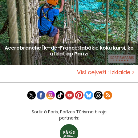
Accrobranche Île-de-France: labākie koku kursi, ko
atklāt ap Parīzi
Visi ceļveži : Izklaide >
Sortir à Paris, Parīzes Tūrisma biroja
partneris: