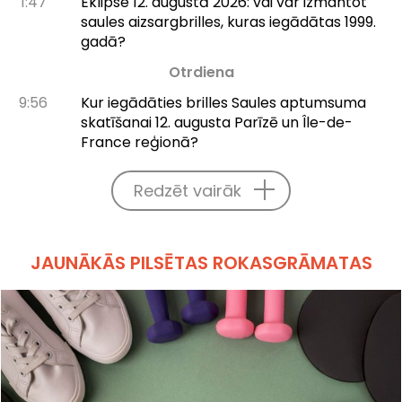
1:47
Eklipse 12. augustā 2026: vai var izmantot
saules aizsargbrilles, kuras iegādātas 1999.
gadā?
Otrdiena
9:56
Kur iegādāties brilles Saules aptumsuma
skatīšanai 12. augusta Parīzē un Île-de-
France reģionā?
Redzēt vairāk
JAUNĀKĀS PILSĒTAS ROKASGRĀMATAS