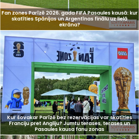
Fan zones Parīzē 2026. gada FIFA Pasaules kausā: kur
skatīties Spānijas un Argentīnas finālu uz lielā
ekrāna?
Kur šovakar Parīzē bez rezervācijas var skatīties
Franciju pret Angliju? Jumtu terases, terases un
Pasaules kausa fanu zonas