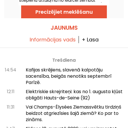
stiepiena attālumā no Marcel Sembat
metro stacijas (9. līnija uz Pont de Sèvres).
Tā ir ģimenēm draudzīga, sportiska un
Precizējiet meklēšanu
svētku programma, un tā ir īstā vieta, kur
doties uz slidotavu, ja vēlaties slidot Bulonē:
JAUNUMS
Informācijas vads
+ Lasa
Trešdiena
14:54
Kafijas skrējiens, slavenā kalpotāju
sacensība, beigās nenotiks septembrī
Parīzē.
12:11
Elektriskie skrejriteņi: kas no 1. augusta kļūst
obligāti Hauts-de-Seine (92)
11:31
Vai Champs-Élysées Ziemassvētku tirdziņš
beidzot atgriezīsies šajā ziemā? Ko par to
zināms.