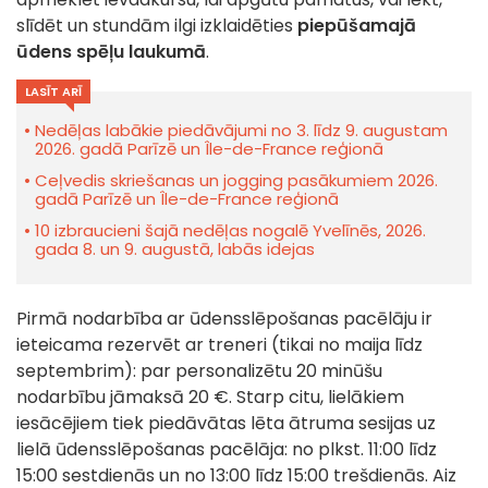
slīdēt un stundām ilgi izklaidēties
piepūšamajā
ūdens spēļu laukumā
.
LASĪT ARĪ
Nedēļas labākie piedāvājumi no 3. līdz 9. augustam
2026. gadā Parīzē un Île-de-France reģionā
Ceļvedis skriešanas un jogging pasākumiem 2026.
gadā Parīzē un Île-de-France reģionā
10 izbraucieni šajā nedēļas nogalē Yvelīnēs, 2026.
gada 8. un 9. augustā, labās idejas
Pirmā nodarbība ar ūdensslēpošanas pacēlāju ir
ieteicama rezervēt ar treneri (tikai no maija līdz
septembrim): par personalizētu 20 minūšu
nodarbību jāmaksā 20 €. Starp citu, lielākiem
iesācējiem tiek piedāvātas lēta ātruma sesijas uz
lielā ūdensslēpošanas pacēlāja: no plkst. 11:00 līdz
15:00 sestdienās un no 13:00 līdz 15:00 trešdienās. Aiz