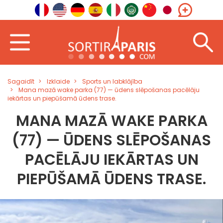
Sagaidīt
Izklaide
Sports un labklājība
Mana mazā wake parka (77) — ūdens slēpošanas pacēlāju
iekārtas un piepūšamā ūdens trase.
MANA MAZĀ WAKE PARKA
(77) — ŪDENS SLĒPOŠANAS
PACĒLĀJU IEKĀRTAS UN
PIEPŪŠAMĀ ŪDENS TRASE.