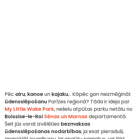
Pēc
airu
,
kanoe
un
kajaku
... Kāpēc gan neizmēģināt
ūdensslēpošanu
Parīzes reģionā? Tāda ir ideja par
My Little Wake Park
, nelielu atpūtas parku netālu no
Boissise-le-Roi
Sēnas un Marnas
departamentā.
Šeit jūs varat izvēlēties
bezmaksas
ūdensslēpošanas nodarbības
, ja esat pieraduši,
apmeklēt ievadkursu, lai apgūtu pamatus, vai lēkt,