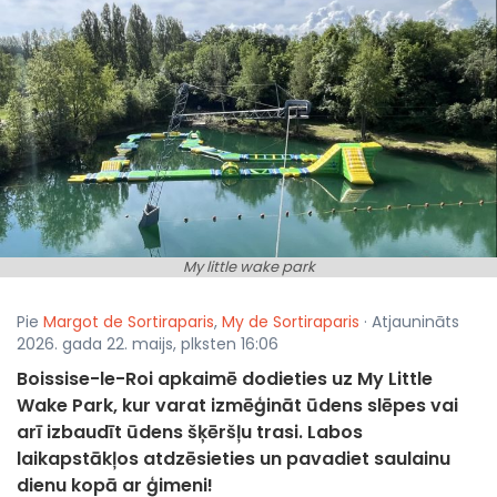
My little wake park
Pie
Margot de Sortiraparis
,
My de Sortiraparis
· Atjaunināts
2026. gada 22. maijs, plksten 16:06
Boissise-le-Roi apkaimē dodieties uz My Little
Wake Park, kur varat izmēģināt ūdens slēpes vai
arī izbaudīt ūdens šķēršļu trasi. Labos
laikapstākļos atdzēsieties un pavadiet saulainu
dienu kopā ar ģimeni!