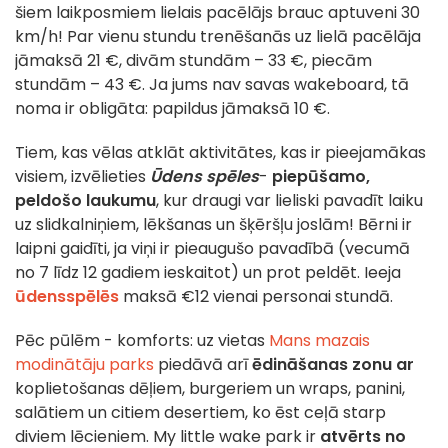
šiem laikposmiem lielais pacēlājs brauc aptuveni 30
km/h! Par vienu stundu trenēšanās uz lielā pacēlāja
jāmaksā 21 €, divām stundām – 33 €, piecām
stundām – 43 €. Ja jums nav savas wakeboard, tā
noma ir obligāta: papildus jāmaksā 10 €.
Tiem, kas vēlas atklāt aktivitātes, kas ir pieejamākas
visiem, izvēlieties
Ūdens spēles
-
piepūšamo,
peldošo laukumu
, kur draugi var lieliski pavadīt laiku
uz slidkalniņiem, lēkšanas un šķēršļu joslām! Bērni ir
laipni gaidīti, ja viņi ir pieaugušo pavadībā (vecumā
no 7 līdz 12 gadiem ieskaitot) un prot peldēt. Ieeja
ūdensspēlēs
maksā €12 vienai personai stundā.
Pēc pūlēm - komforts: uz vietas
Mans mazais
modinātāju parks
piedāvā arī
ēdināšanas zonu ar
koplietošanas dēļiem, burgeriem un wraps, panini,
salātiem un citiem desertiem, ko ēst ceļā starp
diviem lēcieniem. My little wake park ir
atvērts no