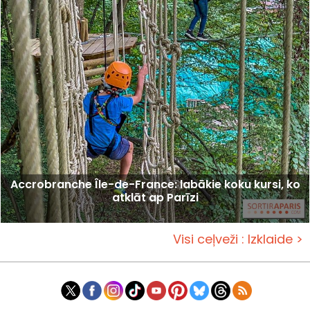
Accrobranche Île-de-France: labākie koku kursi, ko
atklāt ap Parīzi
Visi ceļveži : Izklaide >