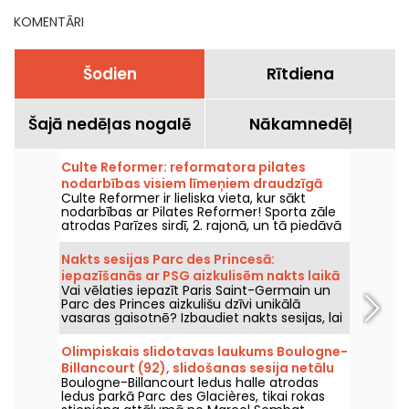
KOMENTĀRI
Šodien
Rītdiena
Šajā nedēļas nogalē
Nākamnedēļ
Culte Reformer: reformatora pilates
nodarbības visiem līmeņiem draudzīgā
Culte Reformer ir lieliska vieta, kur sākt
atmosfērā.
nodarbības ar Pilates Reformer! Sporta zāle
atrodas Parīzes sirdī, 2. rajonā, un tā piedāvā
dažādu līmeņu Reformer Pilates nodarbības
siltā un viesmīlīgā vidē.
Nakts sesijas Parc des Princesā:
iepazīšanās ar PSG aizkulisēm nakts laikā
Vai vēlaties iepazīt Paris Saint-Germain un
un svētku noskaņa ar DJ setiem
Parc des Princes aizkulišu dzīvi unikālā
vasaras gaisotnē? Izbaudiet nakts sesijas, lai
stadionu varētu apmeklēt arī naktī un
piedzīvot daudz virkni festivālu pasākumu.
Olimpiskais slidotavas laukums Boulogne-
Šeit ir šīs vasaras 2026. gada programma!
Billancourt (92), slidošanas sesija netālu
Boulogne-Billancourt ledus halle atrodas
no Parīzes.
ledus parkā Parc des Glacières, tikai rokas