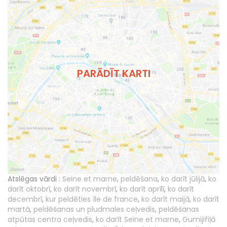
PARĀDĪT KARTI
Atslēgas vārdi :
Seine et marne
,
peldēšana
,
ko darīt jūlijā
,
ko
darīt oktobrī
,
ko darīt novembrī
,
ko darīt aprīlī
,
ko darīt
decembrī
,
kur peldēties île de france
,
ko darīt maijā
,
ko darīt
martā
,
peldēšanas un pludmales ceļvedis
,
peldēšanas
atpūtas centra ceļvedis
,
ko darīt Seine et marne
,
Gumijifiļā