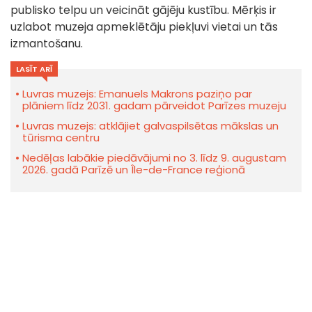
publisko telpu un veicināt gājēju kustību. Mērķis ir
uzlabot muzeja apmeklētāju piekļuvi vietai un tās
izmantošanu.
LASĪT ARĪ
Luvras muzejs: Emanuels Makrons paziņo par
plāniem līdz 2031. gadam pārveidot Parīzes muzeju
Luvras muzejs: atklājiet galvaspilsētas mākslas un
tūrisma centru
Nedēļas labākie piedāvājumi no 3. līdz 9. augustam
2026. gadā Parīzē un Île-de-France reģionā