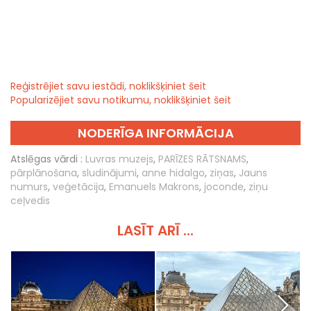
Reģistrējiet savu iestādi, noklikšķiniet šeit
Popularizējiet savu notikumu, noklikšķiniet šeit
NODERĪGA INFORMĀCIJA
Atslēgas vārdi :
Luvras muzejs
,
PARĪZES RĀTSNAMS
,
pārplānošana
,
sludinājumi
,
anne hidalgo
,
ziņas
,
Jauns
numurs
,
veģetācija
,
Emanuels Makrons
,
joconde
,
ziņu
ceļvedis
LASĪT ARĪ ...