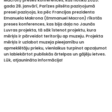
Macron) preses konferences, kas notika 2025.
gada 28. janvārī, Parīzes pilsēta paziņojumā
presei paziņoja, ka pēc Francijas prezidenta
Emanuela Makrona (Emmanuel Macron) rīkotās
preses konferences, kas bija daļa no Jaunās
Luvras projekta, tā sāk īstenot projektu, kura
mērķis ir pārveidot teritoriju ap muzeju. Projekta
mērķis ir uzlabot muzeja pieejamību un
apmeklētāju prieku, vienlaikus turpinot apzaļumot
un labiekārtot publiskās ārtelpas un gājēju ietves.
Lūk, atjaunināta informācija!