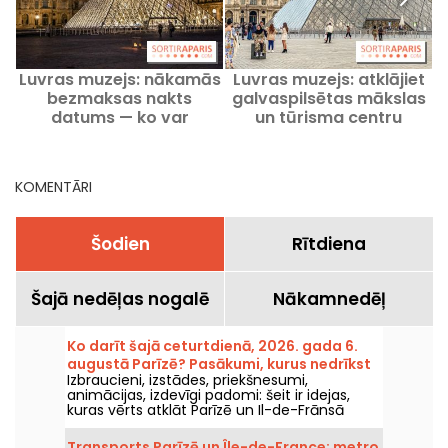
Luvras muzejs: nākamās
Luvras muzejs: atklājiet
2
bezmaksas nakts
galvaspilsētas mākslas
datums — ko var
un tūrisma centru
i
izbaudīt mēneša pirmajā
piektdienā
KOMENTĀRI
Šodien
Rītdiena
Šajā nedēļas nogalē
Nākamnedēļ
Ko darīt šajā ceturtdienā, 2026. gada 6.
augustā Parīzē? Pasākumi, kurus nedrīkst
Izbraucieni, izstādes, priekšnesumi,
palaist garām
animācijas, izdevīgi padomi: šeit ir idejas,
kuras vērts atklāt Parīzē un Il-de-Frānsā
ceturtdien, 6. augustā 2026.
Transports Parīzē un Île-de-France: metro