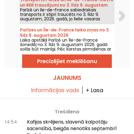
un RER traucējumi no 3. līdz 9. augustam
Parīzē un Ile-de-France sabiedriskais
2026
transports ir stipri traucēts no 3. līdz 9.
augustam, 2026. gadā, jo lielie vasaras
remontdarbi smagi ietekmē dažas līnijas,
saskaņā ar RATP un SNCF.
Parīzes un Île-de-France laika ziņas no 3.
līdz 9. augustam 2026
Laika apstākļi Parīzē un Île-de-France
šonedēļ no 3. līdz 9. augustam 2026. gadā
solās būt mainīgi. Pēc karstas pirmdienas ar
risku pērkona negaisu temperatūra
pakāpeniski pazemināsies, pirms nedēļas
Precizējiet meklēšanu
nogalē atgriezīsies siltāks un saulaināks laiks.
JAUNUMS
Informācijas vads
+ Lasa
Trešdiena
14:54
Kafijas skrējiens, slavenā kalpotāju
sacensība, beigās nenotiks septembrī