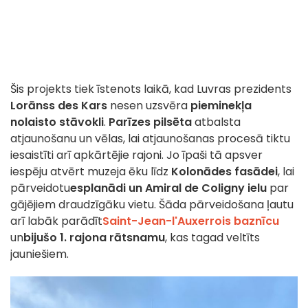
Šis projekts tiek īstenots laikā, kad Luvras prezidents
Lorānss des Kars
nesen uzsvēra
pieminekļa
nolaisto stāvokli
.
Parīzes pilsēta
atbalsta
atjaunošanu un vēlas, lai atjaunošanas procesā tiktu
iesaistīti arī apkārtējie rajoni. Jo īpaši tā apsver
iespēju atvērt muzeja ēku līdz
Kolonādes fasādei
, lai
pārveidotu
esplanādi un Amiral de Coligny ielu
par
gājējiem draudzīgāku vietu. Šāda pārveidošana ļautu
arī labāk parādīt
Saint-Jean-l'Auxerrois baznīcu
un
bijušo 1. rajona rātsnamu
, kas tagad veltīts
jauniešiem.