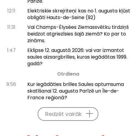
Parīzē.
12:11
Elektriskie skrejriteņi: kas no 1. augusta kļūst
obligāti Hauts-de-Seine (92)
11:31
Vai Champs-Élysées Ziemassvētku tirdziņš
beidzot atgriezīsies šajā ziemā? Ko par to
zināms.
1:47
Eklipse 12. augustā 2026: vai var izmantot
saules aizsargbrilles, kuras iegādātas 1999.
gadā?
Otrdiena
9:56
Kur iegādāties brilles Saules aptumsuma
skatīšanai 12. augusta Parīzē un Île-de-
France reģionā?
Redzēt vairāk