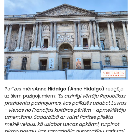
Parīzes mērs
Anne Hidalgo (Anne Hidalgo)
reaģēja
uz šiem paziņojumiem:
"Es atzinīgi vērtēju Republikas
prezidenta paziņojumus, kas palīdzēs uzlabot Luvras
- vienas no Francijas kultūras pērlēm - apmeklētāju
uzņemšanu. Sadarbībā ar valsti Parīzes pilsēta
meklē veidus, kā uzlabot Luvras apkārtni, turpinot
pirmo posmu, kas samazināja automašīnu satiksmi