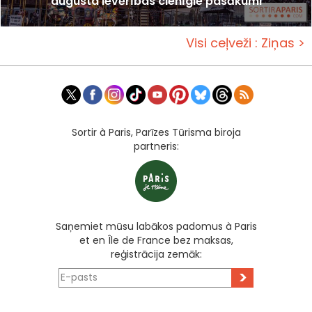
augusta ievērības cienīgie pasākumi
Visi ceļveži : Ziņas >
Sortir à Paris, Parīzes Tūrisma biroja
partneris:
Saņemiet mūsu labākos padomus à Paris
et en Île de France bez maksas,
reģistrācija zemāk:
>