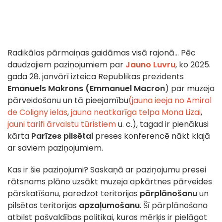
Radikālas pārmaiņas gaidāmas visā rajonā... Pēc
daudzajiem paziņojumiem par
Jauno Luvru
, ko 2025.
gada 28. janvārī izteica Republikas prezidents
Emanuels Makrons (Emmanuel Macron
) par muzeja
pārveidošanu un tā pieejamību
(jauna ieeja no Amiral
de Coligny ielas
,
jauna neatkarīga telpa Mona Lizai
,
jauni tarifi ārvalstu tūristiem
u. c.), tagad ir pienākusi
kārta
Parīzes pilsētai
preses konferencē nākt klajā
ar saviem paziņojumiem.
Kas ir šie paziņojumi? Saskaņā ar paziņojumu presei
rātsnams plāno uzsākt muzeja apkārtnes pārveides
pārskatīšanu, paredzot teritorijas
pārplānošanu
un
pilsētas teritorijas
apzaļumošanu
. Šī pārplānošana
atbilst pašvaldības politikai, kuras mērķis ir pielāgot