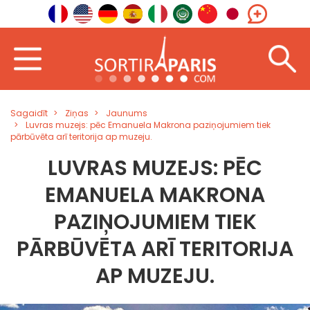
Sagaidīt
Ziņas
Jaunums
Luvras muzejs: pēc Emanuela Makrona paziņojumiem tiek
pārbūvēta arī teritorija ap muzeju.
LUVRAS MUZEJS: PĒC
EMANUELA MAKRONA
PAZIŅOJUMIEM TIEK
PĀRBŪVĒTA ARĪ TERITORIJA
AP MUZEJU.