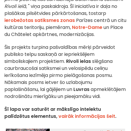
Rivoli ielā,
" viņa paskaidroja. Šī iniciatīva ir daļa no
plašākas pilsētvides pārkārtošanas, tostarp
ierobežotas satiksmes zonas
Parīzes centrā un citu
kultūras teritoriju, piemēram,
Notre-Dame
un Place
du Châtelet apkārtnes, modernizācijas.
Šis projekts turpina pašvaldības mērķi pārveidot
publisko telpu saskaņā ar iepriekšējiem
simboliskajiem projektiem.
Rivoli ielas
slēgšana
caurbraucošai satiksmei un velosipēdu celiņu
ierīkošana iezīmēja pirmo pielāgošanas posmu.
Nākamais posms ietver šo uzlabojumu
paplašināšanu, lai gājējiem un
Luvras
apmeklētājiem
nodrošinātu mierīgāku un pieejamāku vidi.
Šī lapa var saturēt ar mākslīgo intelektu
palīdzētus elementus,
vairāk informācijas šeit
.