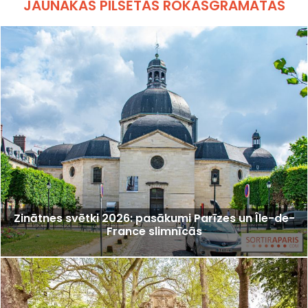
JAUNĀKĀS PILSĒTAS ROKASGRĀMATAS
Zinātnes svētki 2026: pasākumi Parīzes un Île-de-
France slimnīcās