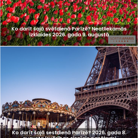
Ko darīt šajā svētdienā Parīzē? Neatliekamās
izklaides 2026. gada 9. augustā
Ko darīt šajā sestdienā Parīzē? 2026. gada 8.