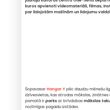
jaunajā kultūras centrā Ode-Sēna depart
kuros apvienoti videomateriāli, filmas, ins
par lidojošām mašīnām un lidojumu valdz
Šopavasar
Hangar Y
pēc daudzu mēnešu ilg
dzīvesvietas, kas atrodas mākslas, zinātnes 
pamatā ir
parks
ar brīvdabas
mākslas tak
nozīmīgas pagaidu izstādes.