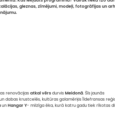
amentā. Kas iekļauts programmā? Vairāk nekā 120 dar
talācijas, gleznas, zīmējumi, modeļi, fotogrāfijas un arh
inājumu.
as renovācijas
atkal vērs
durvis
Meidonā
. Šīs jaunās
un dabas krustcelēs, kultūras galamērķis Īldefransas reģi
u
un
Hangar Y
- milzīga ēka, kurā katru gadu tiek rīkotas d