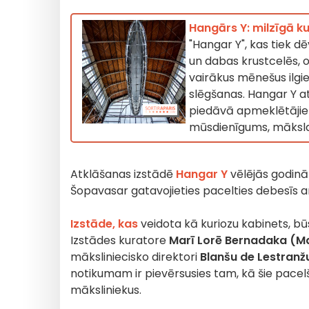
Hangārs Y: milzīgā ku
"Hangar Y", kas tiek d
un dabas krustcelēs, of
vairākus mēnešus ilgi
slēgšanas. Hangar Y 
piedāvā apmeklētājie
mūsdienīgums, māksl
Atklāšanas izstādē
Hangar Y
vēlējās godināt
Šopavasar gatavojieties pacelties debesīs a
Izstāde, kas
veidota kā kuriozu kabinets, 
Izstādes kuratore
Marī Lorē Bernadaka (M
māksliniecisko direktori
Blanšu de Lestranž
notikumam ir pievērsusies tam, kā šie pacelš
māksliniekus.