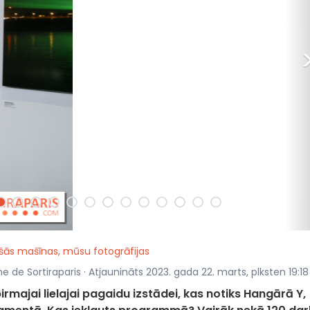
ošās mašīnas, mūsu fotogrāfijas
ne de Sortiraparis · Atjaunināts 2023. gada 22. marts, plksten 19:18
rmajai lielajai pagaidu izstādei, kas notiks Hangārā Y,