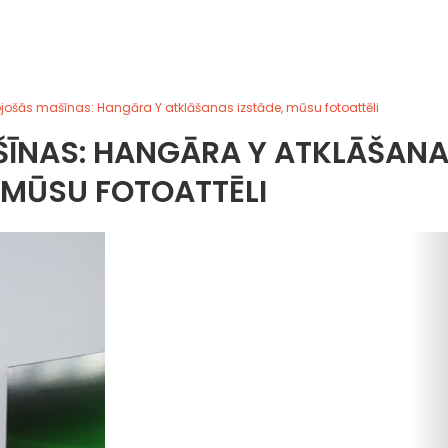
ojošās mašīnas: Hangāra Y atklāšanas izstāde, mūsu fotoattēli
ŠĪNAS: HANGĀRA Y ATKLĀŠAN
 MŪSU FOTOATTĒLI