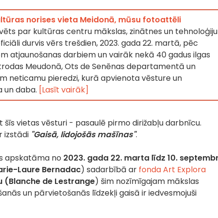
ltūras norises vieta Meidonā, mūsu fotoattēli
ēvēts par kultūras centru mākslas, zinātnes un tehnoloģiju
iciāli durvis vērs trešdien, 2023. gada 22. martā, pēc
em atjaunošanas darbiem un vairāk nekā 40 gadus ilgas
atrodas Meudonā, Ots de Senēnas departamentā un
m neticamu pieredzi, kurā apvienota vēsture un
a un daba.
[Lasīt vairāk]
 šīs vietas vēsturi - pasaulē pirmo dirižabļu darbnīcu.
r izstādi
"Gaisā, lidojošās mašīnas"
.
būs apskatāma no
2023. gada 22. marta līdz 10. septemb
arie-Laure Bernadac
) sadarbībā ar
fonda Art Explora
u (Blanche de Lestrange
) šim nozīmīgajam mākslas
anās un pārvietošanās līdzekļi gaisā ir iedvesmojuši