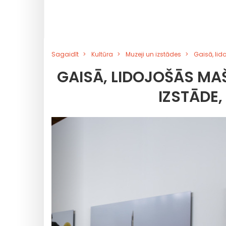
Sagaidīt
Kultūra
Muzeji un izstādes
Gaisā, lid
GAISĀ, LIDOJOŠĀS MA
IZSTĀDE,