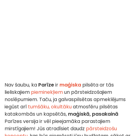
Nav šaubu, ka
Parīze
ir
maģiska
pilsēta ar tās
lieliskajiem
pieminekļiem
un pārsteidzošajiem
noslēpumiem. Taču, ja galvaspilsētas apmeklējums
iegūst arī
tumšāku, okultāku
atmosfēru pilsētas
katakombās un kapsētās,
maģiskā, pasakainā
Parīzes versija ir vēl pieejamāka parastajiem
mirstīgajiem! Jūs atradīsiet daudz
pārsteidzošu
konceptu,
kas būs piemēroti jūsu budžetam, sākot ar