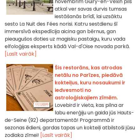
novembrim Guiry-en-Vexin pils
atkal ver savas durvis tumsas
iestāšanās brīdī, lai uzsāktu
sesto La Nuit des Fées norisi. Katru sestdienu šī
immersīvā ekspedīcija aicina gan bērnus, gan
pieaugušos doties uz magisku pastaigu, kuru vada
elfoloģijas eksperts kādā Val-d'Oise novada parkā.
[Lasīt vairāk]
Šis restorāns, kas atrodas
netālu no Parīzes, piedāvā
kokteiļus, kuru nosaukumi ir
iedvesmoti no
astroloģiskajiem zīmēm.
Lovebird ir vieta, kas pilna ar
labu enerģiju un gaida jūs Hauts-
de-Seine (92) departamentā! Programmā ir
sezonas ēdieni, gardas tapas un kokteiļi atbilstoši jūsu
zodiaka zīmei!
[Lasīt vairāk]