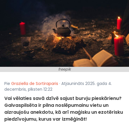
freepik
Pie
Graziella de Sortiraparis
· Atjaunināts 2025. gada 4.
decembris, plksten 12:22
Vai vēlaties savā dzīvē sajust burvju pieskārienu?
Galvaspilsēta ir pilna noslēpumainu vietu un
aizraujošu anekdotu, kā arī maģisku un ezotērisku
piedzīvojumu, kurus var izmēģināt!