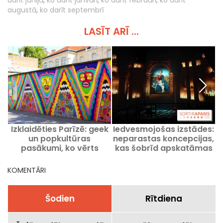
darīt jūnijā
,
ko darīt janvārī
,
ko darīt februārī
,
ko darīt
augustā
,
ko darīt septembrī
LASĪT ARĪ ...
Izklaidēties Parīzē: geek
Iedvesmojošas izstādes:
Š
un popkultūras
neparastas koncepcijas,
P
pasākumi, ko vērts
kas šobrīd apskatāmas
apmeklēt
Parīzē un Īldefransas
reģionā
KOMENTĀRI
Šodien
Rītdiena