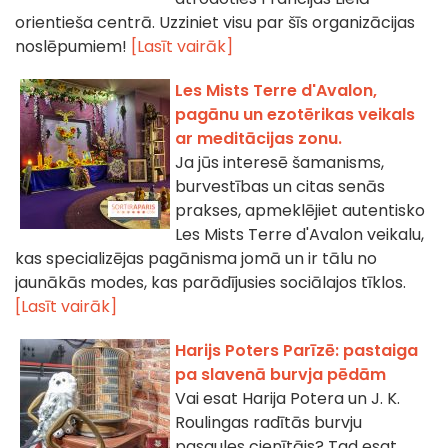
orientieša centrā. Uzziniet visu par šīs organizācijas
noslēpumiem!
[Lasīt vairāk]
Les Mists Terre d'Avalon,
pagānu un ezotērikas veikals
ar meditācijas zonu.
Ja jūs interesē šamanisms,
burvestības un citas senās
prakses, apmeklējiet autentisko
Les Mists Terre d'Avalon veikalu,
kas specializējas pagānisma jomā un ir tālu no
jaunākās modes, kas parādījusies sociālajos tīklos.
[Lasīt vairāk]
Harijs Poters Parīzē: pastaiga
pa slavenā burvja pēdām
Vai esat Harija Potera un J. K.
Roulingas radītās burvju
pasaules cienītājs? Tad esat