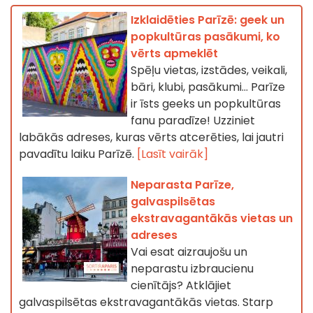
Izklaidēties Parīzē: geek un
popkultūras pasākumi, ko
vērts apmeklēt
Spēļu vietas, izstādes, veikali,
bāri, klubi, pasākumi... Parīze
ir īsts geeks un popkultūras
fanu paradīze! Uzziniet
labākās adreses, kuras vērts atcerēties, lai jautri
pavadītu laiku Parīzē.
[Lasīt vairāk]
Neparasta Parīze,
galvaspilsētas
ekstravagantākās vietas un
adreses
Vai esat aizraujošu un
neparastu izbraucienu
cienītājs? Atklājiet
galvaspilsētas ekstravagantākās vietas. Starp