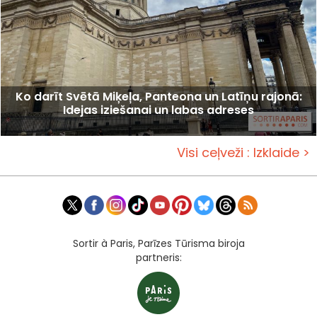
Ko darīt Svētā Miķeļa, Panteona un Latīņu rajonā:
Idejas iziešanai un labas adreses
Visi ceļveži : Izklaide >
Sortir à Paris, Parīzes Tūrisma biroja
partneris: