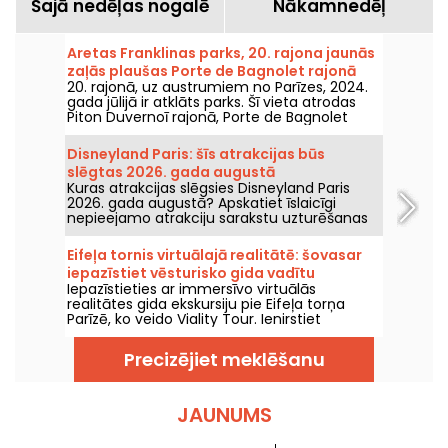
Šajā nedēļas nogalē
Nākamnedēļ
Aretas Franklinas parks, 20. rajona jaunās
zaļās plaušas Porte de Bagnolet rajonā
20. rajonā, uz austrumiem no Parīzes, 2024.
gada jūlijā ir atklāts parks. Šī vieta atrodas
Piton Duvernoī rajonā, Porte de Bagnolet
pusē, un tā ir jauna zaļa promenāde šajā
rajonā.
Disneyland Paris: šīs atrakcijas būs
slēgtas 2026. gada augustā
Kuras atrakcijas slēgsies Disneyland Paris
2026. gada augustā? Apskatiet īslaicīgi
nepieejamo atrakciju sarakstu uzturēšanas
vai renovācijas dēļ, lai plānotu savus
apmeklējumus Disney parkiem.
Eifeļa tornis virtuālajā realitātē: šovasar
iepazīstiet vēsturisko gida vadītu
Iepazīstieties ar immersīvo virtuālās
ekskursiju ar Viality Tour
realitātes gida ekskursiju pie Eifeļa torņa
Parīzē, ko veido Viality Tour. Ienirstiet
Champs-de-Marsa sirdī un piedzīvojiet torņa
būvniecību, kā arī tā atklāšanu 1889. gadā.
Precizējiet meklēšanu
Jauna versija, kas ir uzticamāka nekā jebkad
agrāk, iznāca 2026. gada 31. marta. Šim
notikumam ir pieejams promo kods! Un, lai
tiktu galā ar karstumu, visas viņu ekskursijas
JAUNUMS
tiek vadītas ēnā.