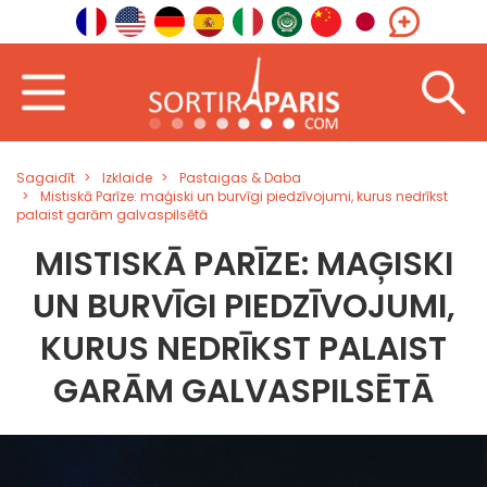
Sagaidīt
Izklaide
Pastaigas & Daba
Mistiskā Parīze: maģiski un burvīgi piedzīvojumi, kurus nedrīkst
palaist garām galvaspilsētā
MISTISKĀ PARĪZE: MAĢISKI
UN BURVĪGI PIEDZĪVOJUMI,
KURUS NEDRĪKST PALAIST
GARĀM GALVASPILSĒTĀ