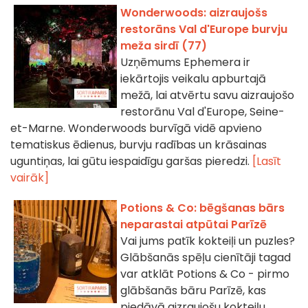
Wonderwoods: aizraujošs
restorāns Val d'Europe burvju
meža sirdī (77)
Uzņēmums Ephemera ir
iekārtojis veikalu apburtajā
mežā, lai atvērtu savu aizraujošo
restorānu Val d'Europe, Seine-
et-Marne. Wonderwoods burvīgā vidē apvieno
tematiskus ēdienus, burvju radības un krāsainas
uguntiņas, lai gūtu iespaidīgu garšas pieredzi.
[Lasīt
vairāk]
Potions & Co: bēgšanas bārs
neparastai atpūtai Parīzē
Vai jums patīk kokteiļi un puzles?
Glābšanās spēļu cienītāji tagad
var atklāt Potions & Co - pirmo
glābšanās bāru Parīzē, kas
piedāvā aizraujošu kokteiļu