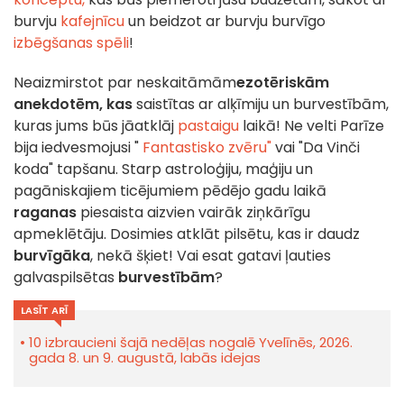
burvju
kafejnīcu
un beidzot ar burvju burvīgo
izbēgšanas spēli
!
Neaizmirstot par neskaitāmām
ezotēriskām
anekdotēm, kas
saistītas ar alķīmiju un burvestībām,
kuras jums būs jāatklāj
pastaigu
laikā! Ne velti Parīze
bija iedvesmojusi "
Fantastisko zvēru"
vai "Da Vinči
koda" tapšanu. Starp astroloģiju, maģiju un
pagāniskajiem ticējumiem pēdējo gadu laikā
raganas
piesaista aizvien vairāk ziņkārīgu
apmeklētāju. Dosimies atklāt pilsētu, kas ir daudz
burvīgāka
, nekā šķiet! Vai esat gatavi ļauties
galvaspilsētas
burvestībām
?
LASĪT ARĪ
10 izbraucieni šajā nedēļas nogalē Yvelīnēs, 2026.
gada 8. un 9. augustā, labās idejas