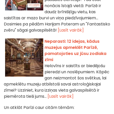
nonācis īstajā vietā: Parīzē ir
daudz brīnišķīgu vietu, kas
saistītas ar mazo burvi un viņa piedzīvojumiem...
Dosimies pa pēdām Harijam Poteram un "Fantastisko
zvēru" sāgai galvaspilsētā!
[Lasīt vairāk]
Neparasti: 12 idejas, kādus
muzejus apmeklēt Parīzē,
pamatojoties uz jūsu zodiaka
zīmi
Helovīns ir saistīts ar biedējošu
pieredzi un noslēpumiem. Kāpēc
gan neizmantot šos svētkus, lai
apmeklētu muzeju atbilstoši savai astroloģiskajai
zīmei? Uzziniet, kura izziņas vieta galvaspilsētā ir
piemērota tieši jums...
[Lasīt vairāk]
Un atklāt Parīzi caur citām tēmām: