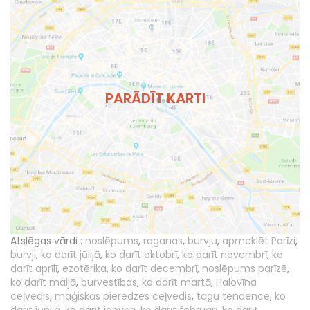
PARĀDĪT KARTI
Atslēgas vārdi :
noslēpums
,
raganas
,
burvju
,
apmeklēt Parīzi
,
burvji
,
ko darīt jūlijā
,
ko darīt oktobrī
,
ko darīt novembrī
,
ko
darīt aprīlī
,
ezotērika
,
ko darīt decembrī
,
noslēpums parīzē
,
ko darīt maijā
,
burvestības
,
ko darīt martā
,
Halovīna
ceļvedis
,
maģiskās pieredzes ceļvedis
,
tagu tendence
,
ko