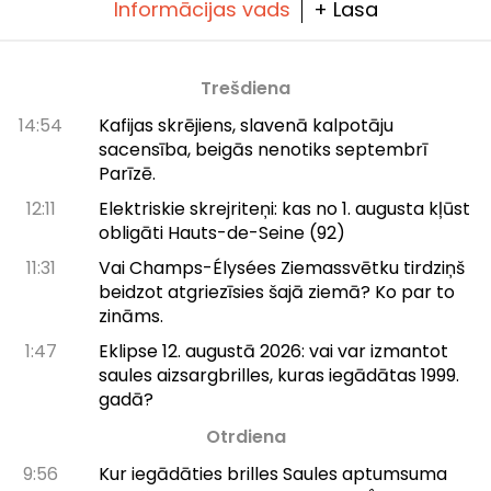
Informācijas vads
+ Lasa
Trešdiena
14:54
Kafijas skrējiens, slavenā kalpotāju
sacensība, beigās nenotiks septembrī
Parīzē.
12:11
Elektriskie skrejriteņi: kas no 1. augusta kļūst
obligāti Hauts-de-Seine (92)
11:31
Vai Champs-Élysées Ziemassvētku tirdziņš
beidzot atgriezīsies šajā ziemā? Ko par to
zināms.
1:47
Eklipse 12. augustā 2026: vai var izmantot
saules aizsargbrilles, kuras iegādātas 1999.
gadā?
Otrdiena
9:56
Kur iegādāties brilles Saules aptumsuma