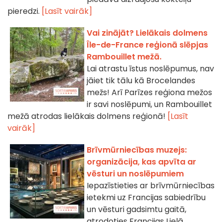
pieredzi.
[Lasīt vairāk]
Vai zinājāt? Lielākais dolmens
Île-de-France reģionā slēpjas
Rambouillet mežā.
Lai atrastu īstus noslēpumus, nav
jāiet tik tālu kā Brocelandes
mežs! Arī Parīzes reģiona mežos
ir savi noslēpumi, un Rambouillet
mežā atrodas lielākais dolmens reģionā!
[Lasīt
vairāk]
Brīvmūrniecības muzejs:
organizācija, kas apvīta ar
vēsturi un noslēpumiem
Iepazīstieties ar brīvmūrniecības
ietekmi uz Francijas sabiedrību
un vēsturi gadsimtu gaitā,
atrodoties Francijas Lielā