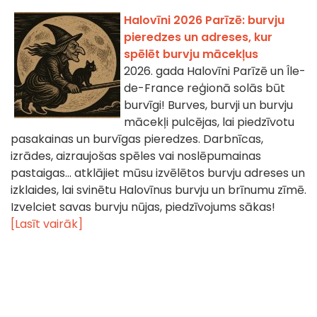
Halovīni 2026 Parīzē: burvju
pieredzes un adreses, kur
spēlēt burvju mācekļus
2026. gada Halovīni Parīzē un Île-
de-France reģionā solās būt
burvīgi! Burves, burvji un burvju
mācekļi pulcējas, lai piedzīvotu
pasakainas un burvīgas pieredzes. Darbnīcas,
izrādes, aizraujošas spēles vai noslēpumainas
pastaigas... atklājiet mūsu izvēlētos burvju adreses un
izklaides, lai svinētu Halovīnus burvju un brīnumu zīmē.
Izvelciet savas burvju nūjas, piedzīvojums sākas!
[Lasīt vairāk]