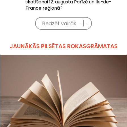
skatīšanai 12. augusta Parīzē un Île-de-
France reģionā?
Redzēt vairāk
JAUNĀKĀS PILSĒTAS ROKASGRĀMATAS