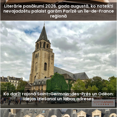
Literārie pasākumi 2026. gada augustā, ko noteikti
nevajadzētu palaist garām Parīzē un Île-de-France
reģionā
Ko darīt rajonā Saint-Germain-des-Prés un Odéon:
Idejas iziešanai un labas adreses