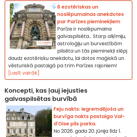
6 ezotēriskas un
noslēpumainas anekdotes
par Parīzes pieminekļiem
Parīze ir noslēpumaina
galvaspilsēta... Starp alķīmiju,
astroloģiju un burvestībām
pilsēta un tās pieminekļi slēpj
daudz ezotērisku anekdotu, lai dotos maģiskā un
vēsturiskā pastaigā pa trim Parīzes rajoniem!
[Lasīt vairāk]
Koncepti, kas ļauj iejusties
galvaspilsētas burvībā
Feju nakts: iegremdējoša un
burvīga nakts pastaiga Val-
d'Oise pils parka.
No 2026. gada 20. jūnija līdz 1.