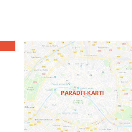
PARĀDĪT KARTI