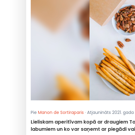
Pie
Manon de Sortiraparis
· Atjaunināts 2021. gada 2
Lieliskam aperitīvam kopā ar draugiem Tour
labumiem un ko var saņemt ar piegādi vai p