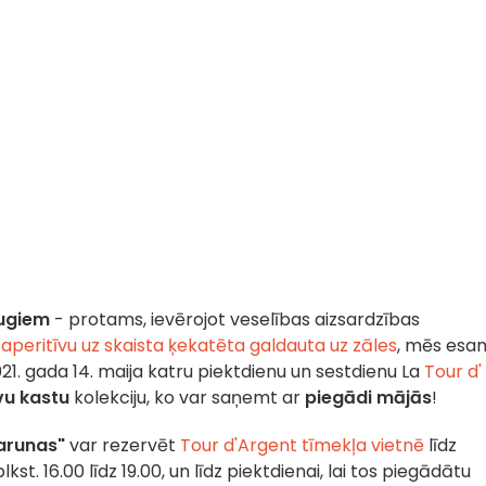
augiem
- protams, ievērojot veselības aizsardzības
aperitīvu uz skaista ķekatēta galdauta uz zāles
, mēs esa
21. gada 14. maija katru piektdienu un sestdienu La
Tour d'
vu kastu
kolekciju, ko var saņemt ar
piegādi mājās
!
arunas"
var rezervēt
Tour d'Argent tīmekļa vietnē
līdz
kst. 16.00 līdz 19.00, un līdz piektdienai, lai tos piegādātu