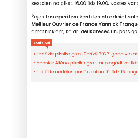
sestdien no plkst. 16.00 līdz 19.00. Kastes var
Šajās
trīs aperitīvu kastītēs atradīsiet
sal
Meilleur Ouvrier de France Yannick Franq
amatniekiem, kā arī
delikateses
un, pats gal
LASĪT ARĪ
Labākie piknika grozi Parīzē 2022. gada vasar
Yannick Alléno piknika grozi ar piegādi vai l
Labākie nedēļas pasākumi no 10. līdz 16. au