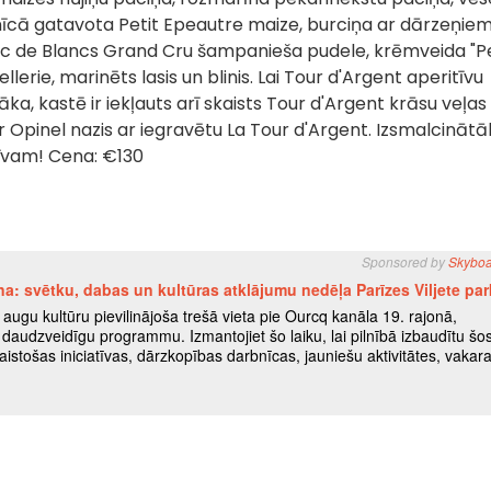
bnīcā gatavota Petit Epeautre maize, burciņa ar dārzeņiem
anc de Blancs Grand Cru šampanieša pudele, krēmveida "Pe
lerie, marinēts lasis un blinis. Lai Tour d'Argent aperitīvu
ka, kastē ir iekļauts arī skaists Tour d'Argent krāsu veļas
r Opinel nazis ar iegravētu La Tour d'Argent. Izsmalcinātā
vam! Cena: €130