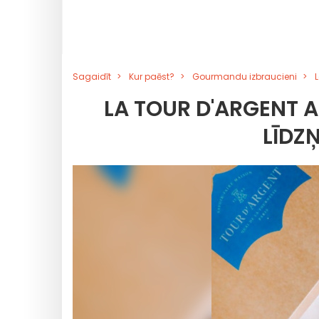
Sagaidīt
Kur paēst?
Gourmandu izbraucieni
LA TOUR D'ARGENT A
LĪDZ