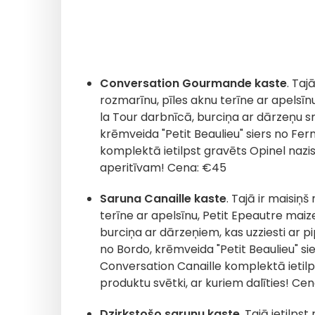
Conversation Gourmande kaste
. Taj
rozmarīnu, pīles aknu terīne ar apelsīn
la Tour darbnīcā, burciņa ar dārzeņu s
krēmveida "Petit Beaulieu" siers no F
komplektā ietilpst gravēts Opinel nazis
aperitīvam! Cena: €45
Saruna Canaille kaste
. Tajā ir maisiņ
terīne ar apelsīnu, Petit Epeautre maiz
burciņa ar dārzeņiem, kas uzziesti ar p
no Bordo, krēmveida "Petit Beaulieu" si
Conversation Canaille komplektā ietilp
produktu svētki, ar kuriem dalīties! Ce
Dzirkstošo sarunu kaste
. Tajā ietilp