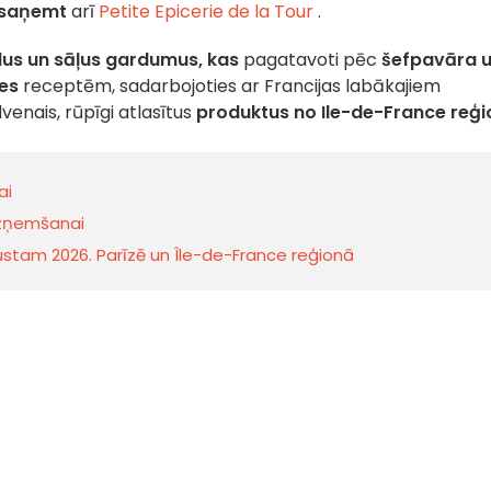
saņemt
arī
Petite Epicerie de la Tour
.
dus un sāļus gardumus, kas
pagatavoti pēc
šefpavāra 
ues
receptēm, sadarbojoties ar Francijas labākajiem
venais, rūpīgi atlasītus
produktus no Ile-de-France reģ
ai
īdzņemšanai
gustam 2026. Parīzē un Île-de-France reģionā