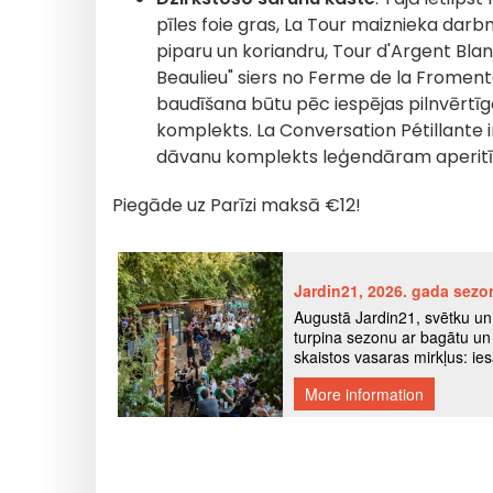
pīles foie gras, La Tour maiznieka dar
piparu un koriandru, Tour d'Argent Bl
Beaulieu" siers no Ferme de la Fromentel
baudīšana būtu pēc iespējas pilnvērtīgā
komplekts. La Conversation Pétillante i
dāvanu komplekts leģendāram aperitī
Piegāde uz Parīzi maksā €12!