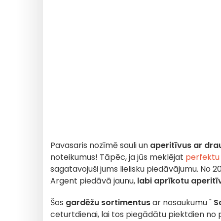
Pavasaris nozīmē sauli un
aperitīvus ar dr
noteikumus! Tāpēc, ja jūs meklējat
perfektu 
sagatavojuši jums lielisku piedāvājumu. No 20
Argent piedāvā jaunu,
labi aprīkotu aperitī
Šos
gardēžu sortimentus
ar nosaukumu "
S
ceturtdienai, lai tos piegādātu piektdien no pl