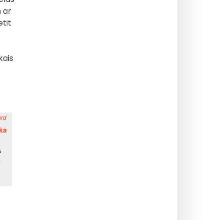
 ar
tit
kais