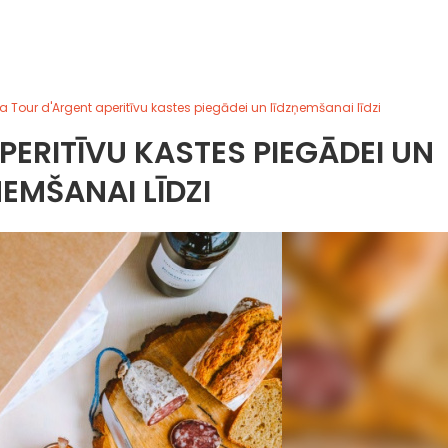
La Tour d'Argent aperitīvu kastes piegādei un līdzņemšanai līdzi
PERITĪVU KASTES PIEGĀDEI UN
ŅEMŠANAI LĪDZI