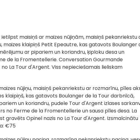
ā ietilpst maisiņš ar maizes nūjiņām, maisiņš pekanriekstu 
u, maizes klaipiņš Petit Epeautre, kas gatavots Boulanger 
mērējumu ar pipariem un koriandru, ķiploku desa un
erme de la Fromentellerie. Conversation Gourmande
 no La Tour d'Argent. Viss nepieciešamais lieliskam
š maizes nūjiņu, maisiņš pekanriekstu ar rozmarīnu, pīles ak
es klaipiņš, kas gatavots Boulanger de la Tour darbnīcā,
ipariem un koriandru, pudele Tour d'Argent izlases sarkan
ers no Ferme de la Fromentellerie un sausa pīles desa. La
st gravēts Opinel nazis no La Tour d'Argent. Izsmalcinātu
na: €75
st maizes nūjiņu paciņa, rozmarīna pekanriekstu paciņa, ves