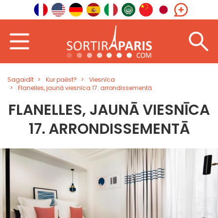
Sagaidīt
Kur paēst?
Viesnīca
Flanelles, jaunā viesnīca 17. arrondissementā
FLANELLES, JAUNĀ VIESNĪCA
17. ARRONDISSEMENTĀ