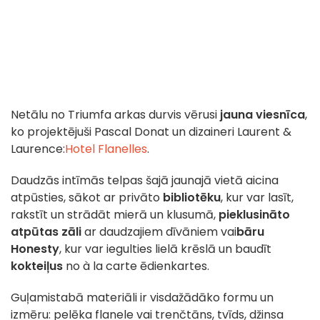
Netālu no Triumfa arkas durvis vērusi
jauna viesnīca
,
ko projektējuši Pascal Donat un dizaineri Laurent &
Laurence:
Hotel Flanelles
.
Daudzās intīmās telpas šajā jaunajā vietā aicina
atpūsties, sākot ar privāto
bibliotēku
, kur var lasīt,
rakstīt un strādāt mierā un klusumā,
pieklusināto
atpūtas zāli
ar daudzajiem dīvāniem vai
bāru
Honesty
, kur var iegulties lielā krēslā un baudīt
kokteiļus
no à la carte ēdienkartes.
Guļamistabā materiāli ir visdažādāko formu un
izmēru: pelēka flanele vai trenčtāns, tvīds, džinsa