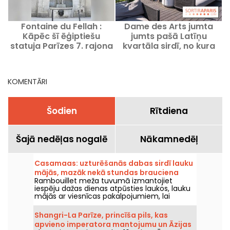
Fontaine du Fellah :
Dame des Arts jumta
L
Kāpēc šī ēģiptiešu
jumts pašā Latīņu
i
statuja Parīzes 7. rajona
kvartāla sirdī, no kura
centrā?
paveras 360° skats uz
Parīzi.
KOMENTĀRI
Šodien
Rītdiena
Šajā nedēļas nogalē
Nākamnedēļ
Casamaas: uzturēšanās dabas sirdī lauku
mājās, mazāk nekā stundas brauciena
Rambouillet meža tuvumā izmantojiet
attālumā no Parīzes
iespēju dažas dienas atpūsties laukos, lauku
mājās ar viesnīcas pakalpojumiem, lai
tuvotos dabai un izbaudītu miera brīžus kopā
ar saviem mīļajiem.
Shangri-La Parīze, princīša pils, kas
apvieno imperatora mantojumu un Āzijas