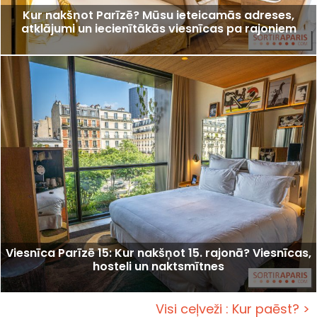
Kur nakšņot Parīzē? Mūsu ieteicamās adreses,
atklājumi un iecienītākās viesnīcas pa rajoniem
Viesnīca Parīzē 15: Kur nakšņot 15. rajonā? Viesnīcas,
hosteli un naktsmītnes
Visi ceļveži : Kur paēst? >