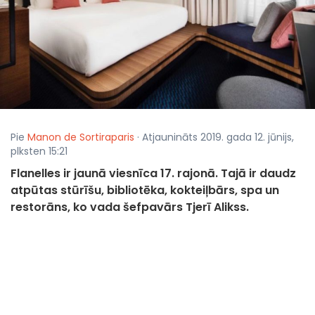
Pie
Manon de Sortiraparis
· Atjaunināts 2019. gada 12. jūnijs,
plksten 15:21
Flanelles ir jaunā viesnīca 17. rajonā. Tajā ir daudz
atpūtas stūrīšu, bibliotēka, kokteiļbārs, spa un
restorāns, ko vada šefpavārs Tjerī Alikss.