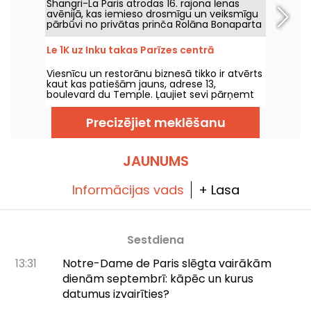
Shangri-La Paris atrodas 16. rajona Īenas
greznību, atrodas d'Iéna Avenue.
avēnijā, kas iemieso drosmīgu un veiksmīgu
pārbūvi no privātas prinča Rolāna Bonaparta
pils par viesnīcu, kas iekļauta vēstures
pieminekļu sarakstā, un izcilu pili.
Le 1K uz Inku takas Parīzes centrā
Viesnīcu un restorānu biznesā tikko ir atvērts
kaut kas patiešām jauns, adrese 13,
boulevard du Temple. Ļaujiet sevi pārņemt
peruiešu atmosfērai un atklājiet jaunas
sajūtas...
Precizējiet meklēšanu
JAUNUMS
Informācijas vads
+ Lasa
Sestdiena
13:31
Notre-Dame de Paris slēgta vairākām
dienām septembrī: kāpēc un kurus
datumus izvairīties?