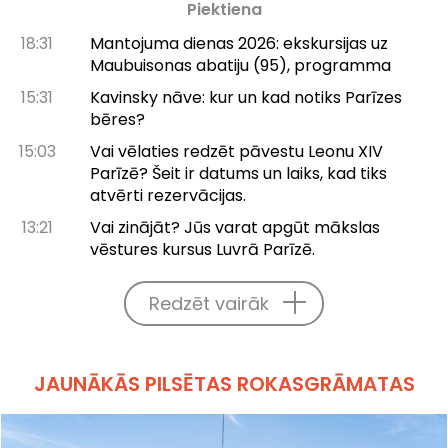
Piektiena
18:31
Mantojuma dienas 2026: ekskursijas uz
Maubuisonas abatiju (95), programma
15:31
Kavinsky nāve: kur un kad notiks Parīzes
bēres?
15:03
Vai vēlaties redzēt pāvestu Leonu XIV
Parīzē? Šeit ir datums un laiks, kad tiks
atvērti rezervācijas.
13:21
Vai zinājāt? Jūs varat apgūt mākslas
vēstures kursus Luvrā Parīzē.
Redzēt vairāk
JAUNĀKĀS PILSĒTAS ROKASGRĀMATAS