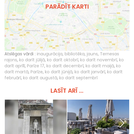
PARĀDĪT KARTI
Atslēgas vārdi :
inaugurācija
,
bibliotēka
,
jauns
,
Ternesas
rajons
,
ko darīt jūlijā
,
ko darīt oktobrī
,
ko darīt novembrī
,
ko
darīt aprīlī
,
Parīze 17
,
ko darīt decembrī
,
ko darīt maijā
,
ko
darīt martā
,
Parīze
,
ko darīt jūnijā
,
ko darīt janvārī
,
ko darīt
februārī
,
ko darīt augustā
,
ko darīt septembrī
LASĪT ARĪ ...