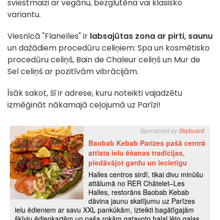
sviestmaizi ar vegānu, bezglutēna vai klasisko
variantu.
Viesnīcā "Flanelles" ir
labsajūtas zona ar pirti, saunu
un dažādiem procedūru celiņiem: Spa un kosmētisko
procedūru celiņš, Bain de Chaleur celiņš un Mur de
Sel celiņš ar pozitīvām vibrācijām.
Īsāk sakot, šī ir adrese, kuru noteikti vajadzētu
izmēģināt nākamajā ceļojumā uz Parīzi!