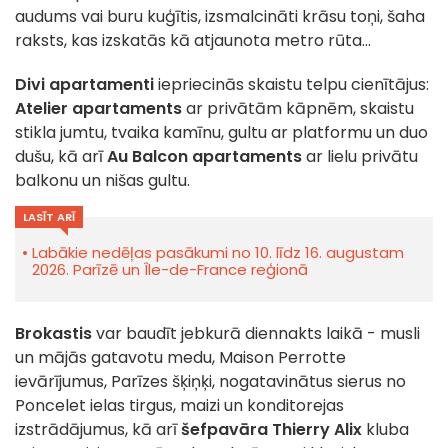
audums vai buru kuģītis, izsmalcināti krāsu toņi, šaha
raksts, kas izskatās kā atjaunota metro rūta...
Divi apartamenti
iepriecinās skaistu telpu cienītājus:
Atelier apartaments
ar privātām kāpnēm, skaistu
stikla jumtu, tvaika kamīnu, gultu ar platformu un duo
dušu, kā arī
Au Balcon apartaments
ar lielu privātu
balkonu un nišas gultu.
LASĪT ARĪ
Labākie nedēļas pasākumi no 10. līdz 16. augustam
2026. Parīzē un Île-de-France reģionā
Brokastis
var baudīt jebkurā diennakts laikā - musli
un mājās gatavotu medu, Maison Perrotte
ievārījumus, Parīzes šķiņķi, nogatavinātus sierus no
Poncelet ielas tirgus, maizi un konditorejas
izstrādājumus, kā arī
šefpavāra Thierry Alix
kluba