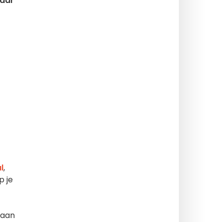
laar
l
,
p je
 aan