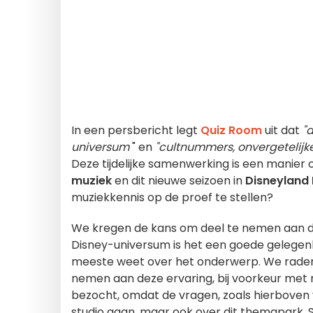
In een persbericht legt
Quiz Room
uit dat
"
universum
" en
"cultnummers, onvergetelij
Deze tijdelijke samenwerking is een manie
muziek
en dit nieuwe seizoen in
Disneyland 
muziekkennis op de proef te stellen?
We kregen de kans om deel te nemen aan de
Disney-universum is het een goede gelegenhei
meeste weet over het onderwerp. We raden
nemen aan deze ervaring, bij voorkeur met 
bezocht, omdat de vragen, zoals hierboven v
studio gaan, maar ook over dit themapark. So