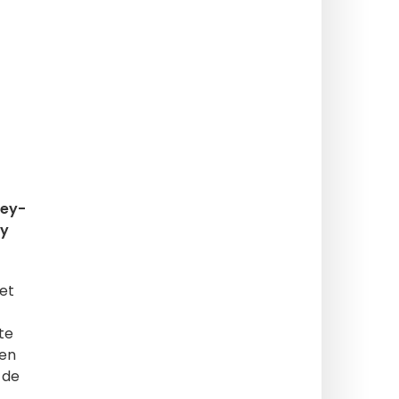
ney-
ey
et
te
ben
 de