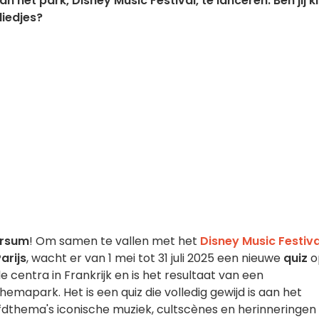
 het park, Disney Music Festival, te lanceren. Ben jij k
liedjes?
ersum
! Om samen te vallen met het
Disney Music Festiva
arijs
, wacht er van 1 mei tot 31 juli 2025 een nieuwe
quiz
o
le centra in Frankrijk en is het resultaat van een
mapark. Het is een quiz die volledig gewijd is aan het
ofdthema's iconische muziek, cultscènes en herinneringen