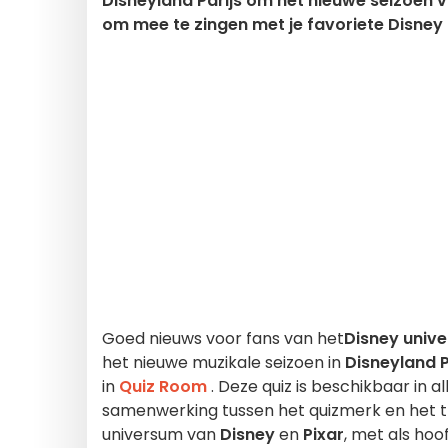
Disneyland Parijs om het nieuwe seizoen van
om mee te zingen met je favoriete Disney 
Goed nieuws voor fans van het
Disney univ
het nieuwe muzikale seizoen in
Disneyland P
in
Quiz Room
. Deze quiz is beschikbaar in al
samenwerking tussen het quizmerk en het the
universum van
Disney
en
Pixar
, met als ho