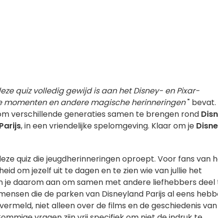
deze quiz volledig gewijd is aan het Disney- en Pixar-
ke momenten en andere magische herinneringen
" bevat.
r om verschillende generaties samen te brengen rond
Dis
Parijs
, in een vriendelijke spelomgeving. Klaar om je
Disn
ze quiz die jeugdherinneringen oproept. Voor fans van h
d om jezelf uit te dagen en te zien wie van jullie het
 je daarom aan om samen met andere liefhebbers deel 
mensen die de parken van Disneyland Parijs al eens heb
ermeld, niet alleen over de films en de geschiedenis van
mmige vragen zijn vrij specifiek om niet de indruk te