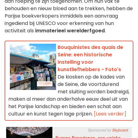
aan roeping te zijn toegenomen. Om hun vak te
behouden en nieuw bloed aan te trekken, hebben de
Parijse boekverkopers inmiddels een aanvraag
ingediend bij UNESCO voor erkenning van hun
activiteit als
immaterieel werelderfgoed
.
Bouquinistes des quais de
Seine: een historische
instelling voor
kunstliefhebbers - Foto's
De kiosken op de kades van
de Seine, die voortdurend
met sluiting worden bedreigd,
maken al meer dan anderhalve eeuw deel uit van
het Parijse landschap en bieden een schat aan
cultuur en kunst tegen lage prijzen.
[Lees verder]