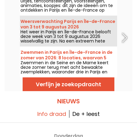
Uitjes, tentoonstellingen, voorstellingen,
missen
animaties, koopjes: dit zijn de ideeën om te
ontdekken in Parijs en Île-de-France op
donderdag 6 augustus 2026.
Weersverwachting Parijs en Île-de-France
van 3 tot 9 augustus 2026
Het weer in Parijs en Île-de-France belooft
deze week van 3 tot 9 augustus 2026
wisselvallig te zijn. Na een extreem hete
maandag met kans op onweer, zullen de
temperaturen geleidelijk dalen voordat het
Zwemmen in Parijs en Île-de-France in de
in het weekend weer warmer en zonniger
zomer van 2026: 8 locaties, waarvan 5
wordt.
Zwemmen in de Seine en de Marne keert
gratis langs de Seine en de Marne
deze zomer terug met acht bewaakte
zwemplekken, waaronder drie in Parijs en
een gloednieuwe plek in Seine-Saint-Denis.
Ze staan vanaf 20 juni klaar voor sommigen
Verfijn je zoekopdracht
en vanaf 4 juli voor anderen, tot eind
augustus 2026.
NIEUWS
Info draad
De + leest
Donderdag