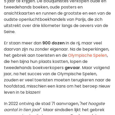
5 jaar te krijgen. De bouquinistes verkopen oude en
tweedehands boeken, oude posters en
ansichtkaarten en runnen de grootste en een van de
oudste openluchtboekhandels van Parijs, die zich
uitstrekt over drie kilometer langs de oevers van de
Seine.
Er staan meer dan
900 dozen
in de rij, maar veel
daarvan zijn nu zonder eigenaar. Na de beperkingen,
het gebrek aan toeristen en de
Olympische Spelen
,
die hen bijna hun plaats kostten, lopen de
tweedehands boekverkopers
gevaar
. Maar volgend
jaar, na het succes van de Olympische Spelen,
zouden er veel toeristen moeten terugkeren naar de
hoofdstad, misschien een kans om het beroep nieuw
leven in te blazen!
In 2022 ontving de stad 71 aanvragen,
"het hoogste
aantal in tien jaar
". Maar sindsdien lijkt het gebrek