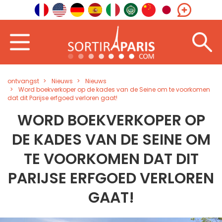
ontvangst
Nieuws
Nieuws
Word boekverkoper op de kades van de Seine om te voorkomen
dat dit Parijse erfgoed verloren gaat!
WORD BOEKVERKOPER OP
DE KADES VAN DE SEINE OM
TE VOORKOMEN DAT DIT
PARIJSE ERFGOED VERLOREN
GAAT!