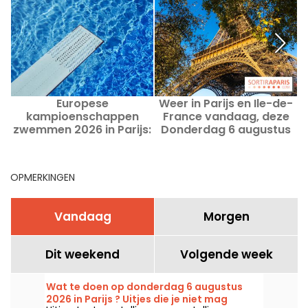
Europese
Weer in Parijs en Ile-de-
kampioenschappen
France vandaag, deze
R
zwemmen 2026 in Parijs:
Donderdag 6 augustus
hoe kun je gratis naar
2026 en morgen
enkele onderdelen
kijken?
OPMERKINGEN
Vandaag
Morgen
Dit weekend
Volgende week
Wat te doen op donderdag 6 augustus
2026 in Parijs ? Uitjes die je niet mag