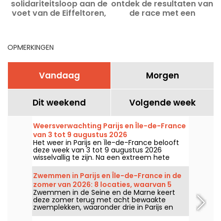
solidariteitsloop aan de
ontdek de resultaten van
voet van de Eiffeltoren,
de race met een
inschrijvingen geopend
gebroken record
OPMERKINGEN
Vandaag
Morgen
Dit weekend
Volgende week
Weersverwachting Parijs en Île-de-France
van 3 tot 9 augustus 2026
Het weer in Parijs en Île-de-France belooft
deze week van 3 tot 9 augustus 2026
wisselvallig te zijn. Na een extreem hete
maandag met kans op onweer, zullen de
temperaturen geleidelijk dalen voordat het
Zwemmen in Parijs en Île-de-France in de
in het weekend weer warmer en zonniger
zomer van 2026: 8 locaties, waarvan 5
wordt.
Zwemmen in de Seine en de Marne keert
gratis langs de Seine en de Marne
deze zomer terug met acht bewaakte
zwemplekken, waaronder drie in Parijs en
een gloednieuwe plek in Seine-Saint-Denis.