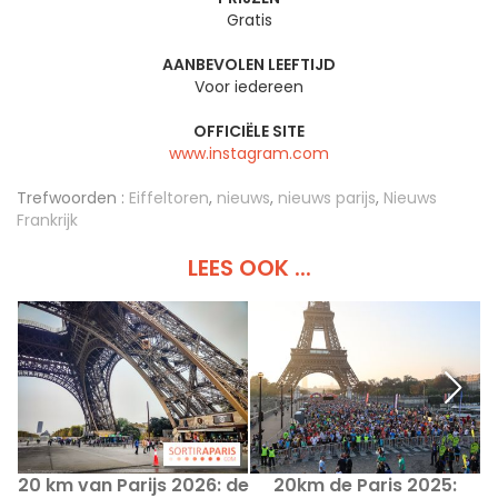
Gratis
AANBEVOLEN LEEFTIJD
Voor iedereen
OFFICIËLE SITE
www.instagram.com
Trefwoorden :
Eiffeltoren
,
nieuws
,
nieuws parijs
,
Nieuws
Frankrijk
LEES OOK ...
20 km van Parijs 2026: de
20km de Paris 2025: