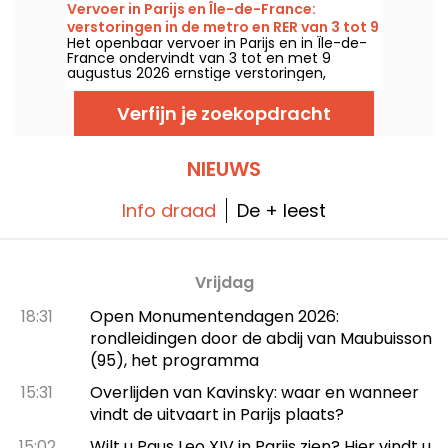
Ze staan vanaf 20 juni klaar voor sommigen
Vervoer in Parijs en Île-de-France:
en vanaf 4 juli voor anderen, tot eind
verstoringen in de metro en RER van 3 tot 9
augustus 2026.
Het openbaar vervoer in Parijs en in Île-de-
augustus 2026
France ondervindt van 3 tot en met 9
augustus 2026 ernstige verstoringen,
doordat de grote zomerwerkzaamheden
sommige lijnen flink treffen, meldt RATP en
Verfijn je zoekopdracht
SNCF.
NIEUWS
Info draad
De + leest
Vrijdag
18:31
Open Monumentendagen 2026:
rondleidingen door de abdij van Maubuisson
(95), het programma
15:31
Overlijden van Kavinsky: waar en wanneer
vindt de uitvaart in Parijs plaats?
15:02
Wilt u Paus Leo XIV in Parijs zien? Hier vindt u