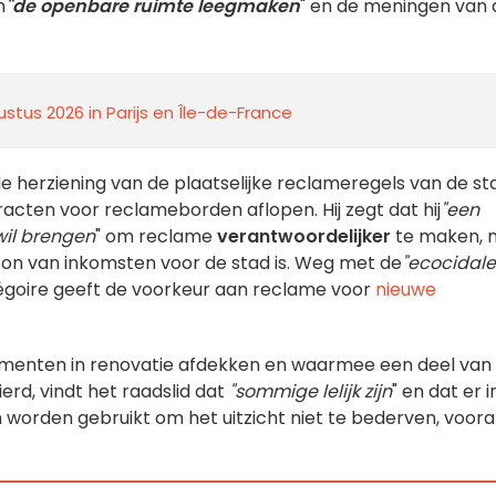
m
"de openbare ruimte leegmaken
" en de meningen van 
stus 2026 in Parijs en Île-de-France
e herziening van de plaatselijke reclameregels van de st
acten voor reclameborden aflopen. Hij zegt dat hij
"een
il brengen
" om reclame
verantwoordelijker
te maken, n
ron van inkomsten voor de stad is. Weg met de
"ecocidale
goire geeft de voorkeur aan reclame voor
nieuwe
enten in renovatie afdekken en waarmee een deel van
rd, vindt het raadslid dat
"sommige lelijk zijn
" en dat er i
 worden gebruikt om het uitzicht niet te bederven, voora