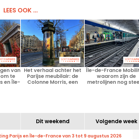
LEES OOK ...
ngen van
Het verhaal achter het
Île-de-France Mobili
 om te
Parijse meubilair: de
waarom zijn de
s en Île-
Colonne Morris, een
metrolijnen nog ste
e
prachtige etalage voor
niet toegankelijk vo
reclame in Parijs
iedereen?
Dit weekend
Volgende week
ng Parijs en Île-de-France van 3 tot 9 augustus 2026