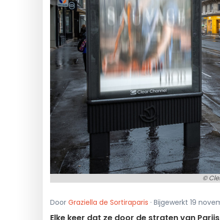
© Cle
Door
Graziella de Sortiraparis
· Bijgewerkt 19 nov
Elke keer dat ze door de straten van Pari