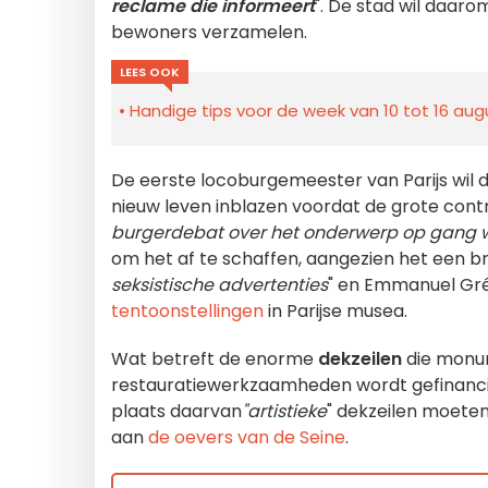
reclame die informeert
". De stad wil daaro
bewoners verzamelen.
LEES OOK
Handige tips voor de week van 10 tot 16 augu
De eerste locoburgemeester van Parijs wil d
nieuw leven inblazen voordat de grote contr
burgerdebat over het onderwerp op gang w
om het af te schaffen, aangezien het een b
seksistische advertenties
" en Emmanuel Gré
tentoonstellingen
in Parijse musea.
Wat betreft de enorme
dekzeilen
die monum
restauratiewerkzaamheden wordt gefinancie
plaats daarvan
"artistieke
" dekzeilen moeten
aan
de oevers van de Seine
.