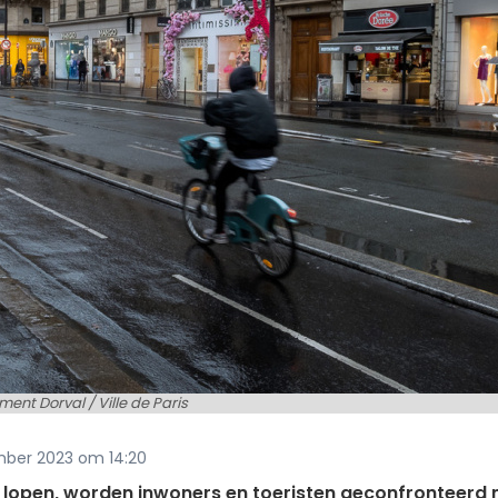
ment Dorval / Ville de Paris
ember 2023 om 14:20
js lopen, worden inwoners en toeristen geconfronteerd