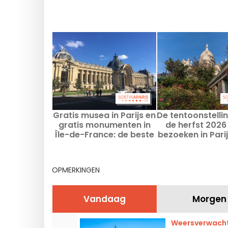
Gratis musea in Parijs en
De tentoonstelli
gratis monumenten in
de herfst 2026
Île-de-France: de beste
bezoeken in Parij
culturele tips
de-Franc
OPMERKINGEN
Vandaag
Morgen
Weersverwachti