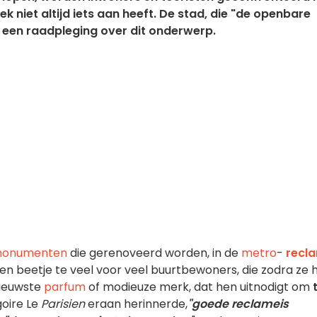
k niet altijd iets aan heeft. De stad, die "de openbare
t een raadpleging over dit onderwerp.
 monumenten
die gerenoveerd worden, in de
metro
-
recl
Een beetje te veel voor veel buurtbewoners, die zodra ze 
nieuwste
parfum
of modieuze merk, dat hen uitnodigt om
goire Le
Parisien
eraan herinnerde,
"
goede reclame
is