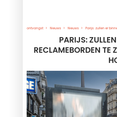
ontvangst
Nieuws
Nieuws
Parijs: zullen er bi
PARIJS: ZULLE
RECLAMEBORDEN TE ZI
H