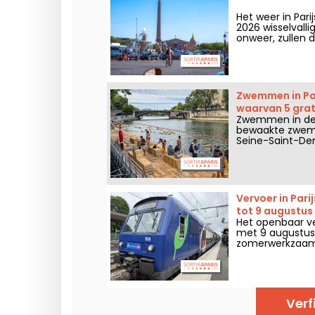
Het weer in Par
2026 wisselvall
onweer, zullen d
weekend weer w
Zwemmen in Pari
waarvan 5 grat
Zwemmen in de 
bewaakte zwempl
Seine-Saint-Den
juli voor andere
Vervoer in Pari
tot 9 augustus
Het openbaar ver
met 9 augustus 
zomerwerkzaamhe
Verf