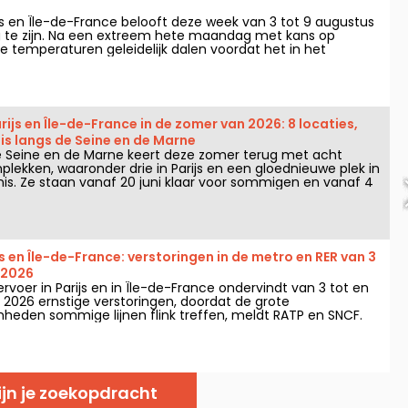
ijs en Île-de-France belooft deze week van 3 tot 9 augustus
ig te zijn. Na een extreem hete maandag met kans op
e temperaturen geleidelijk dalen voordat het in het
armer en zonniger wordt.
js en Île-de-France in de zomer van 2026: 8 locaties,
is langs de Seine en de Marne
Seine en de Marne keert deze zomer terug met acht
ekken, waaronder drie in Parijs en een gloednieuwe plek in
is. Ze staan vanaf 20 juni klaar voor sommigen en vanaf 4
n, tot eind augustus 2026.
js en Île-de-France: verstoringen in de metro en RER van 3
 2026
voer in Parijs en in Île-de-France ondervindt van 3 tot en
2026 ernstige verstoringen, doordat de grote
den sommige lijnen flink treffen, meldt RATP en SNCF.
ijn je zoekopdracht