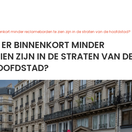
nnenkort minder reclameborden te zien zijn in de straten van de hoofdstad?
N ER BINNENKORT MINDER
EN ZIJN IN DE STRATEN VAN D
OOFDSTAD?