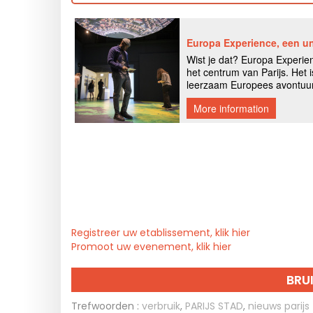
Registreer uw etablissement, klik hier
Promoot uw evenement, klik hier
BRU
Trefwoorden :
verbruik
,
PARIJS STAD
,
nieuws parijs