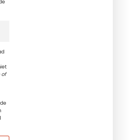
de
ad
iet
 of
 de
n
l