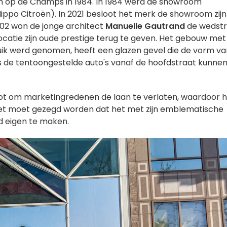
nen op de Champs in 1984. In 1984 werd de showroom
po Citroën). In 2021 besloot het merk de showroom zijn
2002 won de jonge architect
Manuelle Gautrand
de wedstri
ocatie zijn oude prestige terug te geven. Het gebouw met
uik werd genomen, heeft een glazen gevel die de vorm va
s de tentoongestelde auto's vanaf de hoofdstraat kunne
esloot om marketingredenen de laan te verlaten, waardoor 
Het moet gezegd worden dat het met zijn emblematische
d eigen te maken.