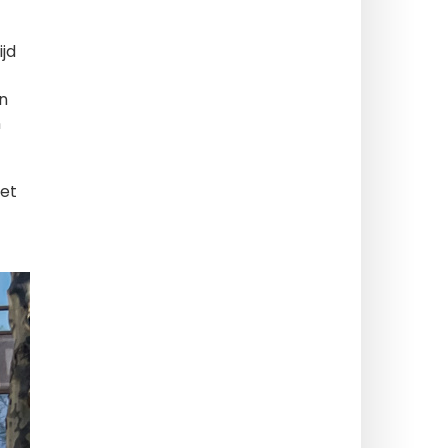
jd
n
n
het