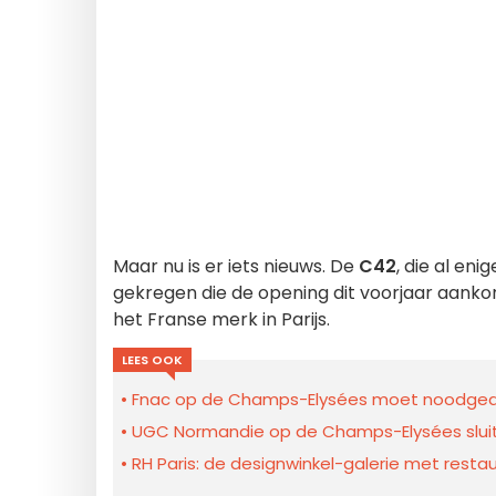
Maar nu is er iets nieuws. De
C42
, die al en
gekregen die de opening dit voorjaar aanko
het Franse merk in Parijs.
LEES OOK
Fnac op de Champs-Elysées moet noodged
UGC Normandie op de Champs-Elysées sluit
RH Paris: de designwinkel-galerie met res