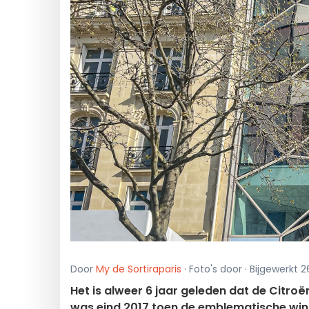
Door
My de Sortiraparis
· Foto's door · Bijgewerkt
Het is alweer 6 jaar geleden dat de Citr
was eind 2017 toen de emblematische wink