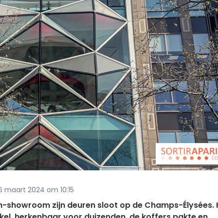
 26 maart 2024 om 10:15
oën-showroom zijn deuren sloot op de Champs-Élysées. 
el, herkenbaar voor duizenden, de koffers pakte en