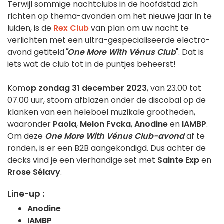
Terwijl sommige nachtclubs in de hoofdstad zich
richten op thema-avonden om het nieuwe jaar in te
luiden, is de
Rex Club
van plan om uw nacht te
verlichten met een ultra-gespecialiseerde electro-
avond getiteld
"One More With Vénus Club
". Dat is
iets wat de club tot in de puntjes beheerst!
Kom
op zondag 31 december 2023
, van 23.00 tot
07.00 uur, stoom afblazen onder de discobal op de
klanken van een heleboel muzikale grootheden,
waaronder
Paola
,
Melon Fvcka
,
Anodine
en
IAMBP
.
Om deze
One More With Vénus Club-avond
af te
ronden, is er een B2B aangekondigd. Dus achter de
decks vind je een vierhandige set met
Sainte Exp
en
Rrose Sélavy
.
Line-up :
Anodine
IAMBP