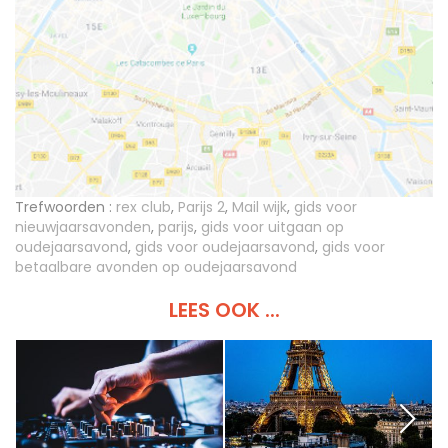
Trefwoorden :
rex club
,
Parijs 2
,
Mail wijk
,
gids voor
nieuwjaarsavonden
,
parijs
,
gids voor uitgaan op
oudejaarsavond
,
gids voor oudejaarsavond
,
gids voor
betaalbare avonden op oudejaarsavond
LEES OOK ...