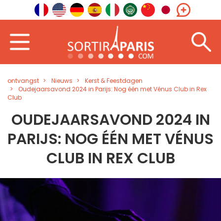
ontvangst
Nieuws
Kerst & Feestdagen
Oudejaarsavond 2024 in Parijs: Nog één met Vénus Club in Rex
Club
OUDEJAARSAVOND 2024 IN
PARIJS: NOG ÉÉN MET VÉNUS
CLUB IN REX CLUB