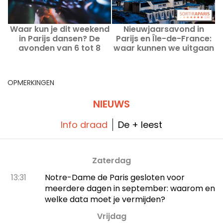
Waar kun je dit weekend
Nieuwjaarsavond in
in Parijs dansen? De
Parijs en Île-de-France:
avonden van 6 tot 8
waar kunnen we uitgaan
augustus 2026
en feestvieren op 31
december 2025?
OPMERKINGEN
NIEUWS
Info draad
De + leest
Zaterdag
13:31
Notre-Dame de Paris gesloten voor
meerdere dagen in september: waarom en
welke data moet je vermijden?
Vrijdag