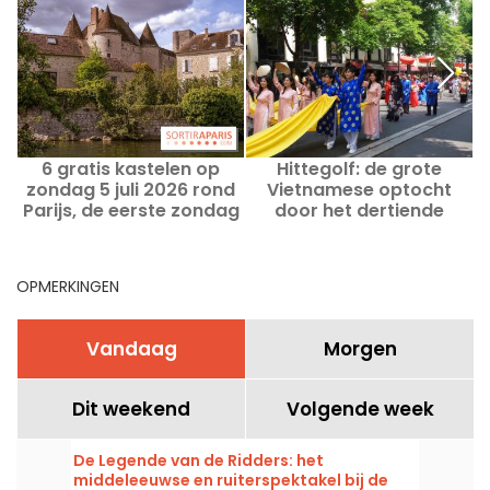
6 gratis kastelen op
Hittegolf: de grote
L
zondag 5 juli 2026 rond
Vietnamese optocht
Parijs, de eerste zondag
door het dertiende
van de maand
arrondissement in Parijs
wordt uitgesteld.
OPMERKINGEN
Vandaag
Morgen
Dit weekend
Volgende week
De Legende van de Ridders: het
middeleeuwse en ruiterspektakel bij de