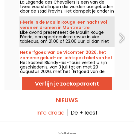
La Légende des Chevaliers is een van de
vestingen van Provins
twee voorstellingen die worden aangeboden
door de stad Provins. Het dompelt je onder in
de Middeleeuwen en combineert ruiterkunst,
geschiedenis en de magie van de
Féerie in de Moulin Rouge: een nacht vol
stadswallen. Er is iets voor het hele gezin!
veren en dromen in Montmartre
Elke avond presenteert de Moulin Rouge
Féerie, een spectaculaire revue in vier
tableaus, om 21.00 of 23.00 uur, al dan niet
voorafgegaan door een diner van hun chef-
kok.
Het erfgoed van de Vicomten 2026, het
zomerse geluid- en lichtspektakel van het
Het kasteel Blandy-les-Tours vertelt u zijn
kasteel Blandy-les-Tours
geschiedenis, van 3 juli tot en met 29
augustus 2026, met het "Erfgoed van de
Vicomten", een geluid- en lichtshow die de
eeuwen overbrugt en dit middeleeuwse
Verfijn je zoekopdracht
kasteel tot leven brengt. Wij gingen op
ontdekking en dit is een voorsmaakje van
wat u te wachten staat.
NIEUWS
Info draad
De + leest