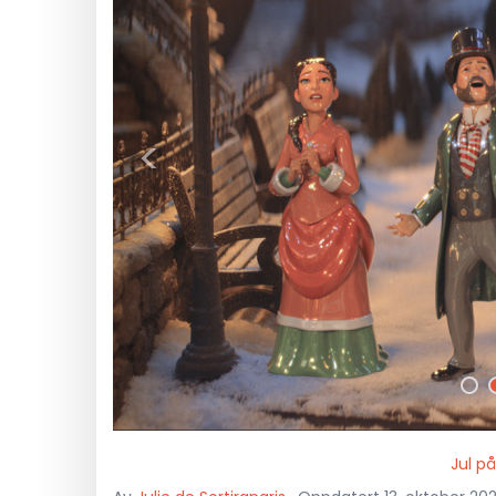
<
Jul p