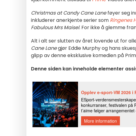
Christmas at Candy Cane Lane
føyer seg in
inkluderer anerkjente serier som
Ringenes H
Fabulous Mrs Maisel
. For ikke å glemme fra
Alt i alt ser slutten av året lovende ut for a
Cane Lane
gjør Eddie Murphy og hans skuespil
glipp av denne eksklusive komedien på Prim
Denne siden kan inneholde elementer assis