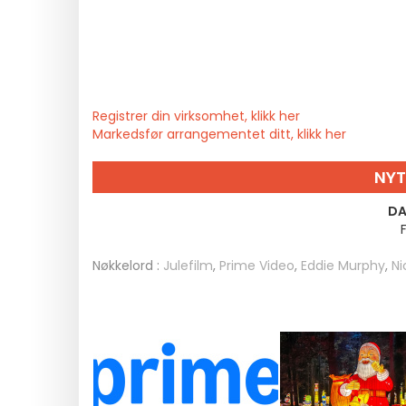
Registrer din virksomhet, klikk her
Markedsfør arrangementet ditt, klikk her
NYT
DA
Nøkkelord :
Julefilm
,
Prime Video
,
Eddie Murphy
,
Ni