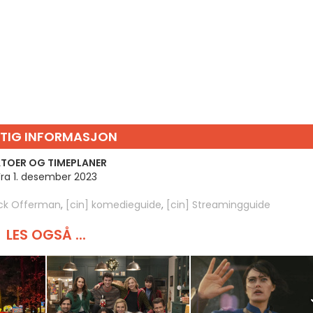
TIG INFORMASJON
TOER OG TIMEPLANER
Fra 1. desember 2023
ck Offerman
,
[cin] komedieguide
,
[cin] Streamingguide
LES OGSÅ ...