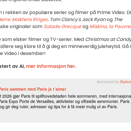
n i rekken av populære serier og filmer på Prime Video. D
erre: Maktens Ringer
,
Tom Clancy's Jack Ryan
og
The
nske originaler som
Salade Grecque
og
Miskina, la Pauvre
lle som elsker filmer og TV-serier. Med
Christmas at Cand
lere seg klare til å gi deg en minneverdig julehøytid. Gå 
e Video i desember!
tert av AI,
mer informasjon her
.