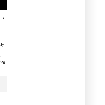
lis
ndy
n
 og