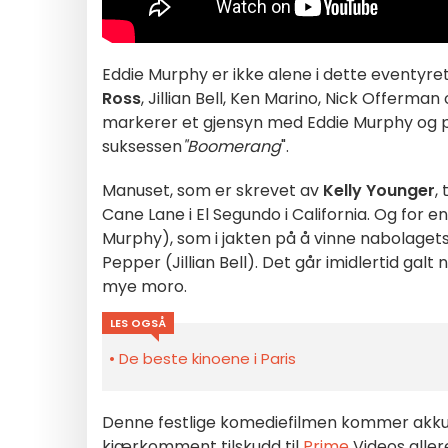
Eddie
Murphy er ikke alene i dette eventyret
Ross
, Jillian Bell, Ken Marino, Nick Offerma
markerer et gjensyn med Eddie Murphy og pr
suksessen
"Boomerang
".
Manuset, som er skrevet av
Kelly Younger
,
Cane Lane i El Segundo i California. Og for e
Murphy), som i jakten på å vinne nabolaget
Pepper (Jillian Bell). Det går imidlertid ga
mye moro.
LES OGSÅ
De beste kinoene i Paris
Denne festlige komediefilmen kommer akkurat
kjærkomment tilskudd til
Prime
Videos aller