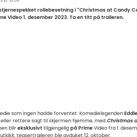
 kl. 16:06
jernespekket rollebesetning i "Christmas at Candy C
 Video 1. desember 2023. Ta en titt på traileren.
medie som ingen hadde forventet. Komedielegenden
Eddi
t, eller rettere sagt til skjermen hjemme, med
Christmas a
men blir
eksklusivt
tilgjengelig
på Prime
Video fra 1. dese
utkikk: teasertraileren ble avduket 12. oktober.