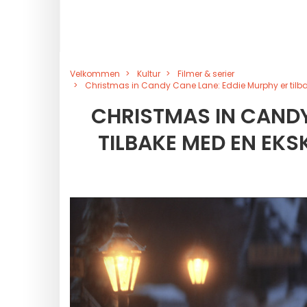
Velkommen
Kultur
Filmer & serier
Christmas in Candy Cane Lane: Eddie Murphy er tilb
CHRISTMAS IN CANDY
TILBAKE MED EN EKS