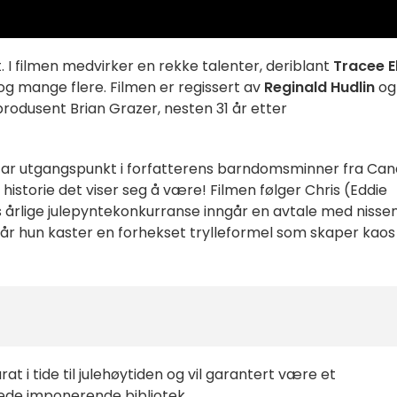
. I filmen medvirker en rekke talenter, deriblant
Tracee El
n og mange flere. Filmen er regissert av
Reginald Hudlin
og
odusent Brian Grazer, nesten 31 år etter
 tar utgangspunkt i forfatterens barndomsminner fra Ca
n historie det viser seg å være! Filmen følger Chris (Eddie
s årlige julepyntekonkurranse inngår en avtale med nisse
lt når hun kaster en forhekset trylleformel som skaper kaos
 i tide til julehøytiden og vil garantert være et
ede imponerende bibliotek.