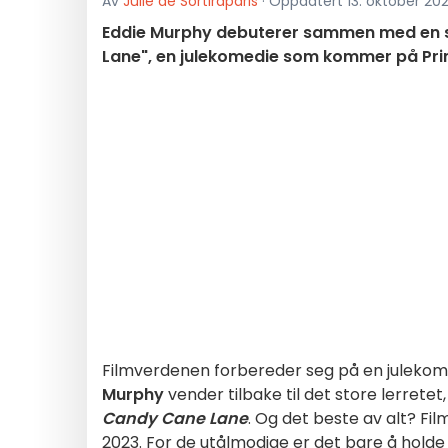
Av
Julie de Sortiraparis
· Oppdatert 13. oktober 2023
Eddie Murphy debuterer sammen med en st
Lane", en julekomedie som kommer på Prime
Filmverdenen forbereder seg på en juleko
Murphy
vender tilbake til det store lerrete
Candy Cane Lane
. Og det beste av alt? Fil
2023. For de utålmodige er det bare å holde 