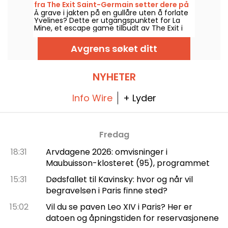
fra The Exit Saint-Germain setter dere på
Å grave i jakten på en gullåre uten å forlate
sporet av en glemt skatt
Yvelines? Dette er utgangspunktet for La
Mine, et escape game tilbudt av The Exit i
Saint-Germain-en-Laye, hvor laget ditt drar
ut for å utforske en gammel gruve.
Avgrens søket ditt
NYHETER
Info Wire
+ Lyder
Fredag
18:31
Arvdagene 2026: omvisninger i
Maubuisson-klosteret (95), programmet
15:31
Dødsfallet til Kavinsky: hvor og når vil
begravelsen i Paris finne sted?
15:02
Vil du se paven Leo XIV i Paris? Her er
datoen og åpningstiden for reservasjonene