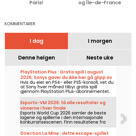
Paris!
og Île-de-France
KOMMENTARER
I dag
I morgen
Denne helgen
Neste uke
PlayStation Plus : Gratis spill i august
2026, Sonys gaver du ikke bør gå glipp av
Hvis du eier en PS4- eller PS5-konsoll, vet du
at Sony hver måned tilbyr gratis spill
gjennom PlayStation Plus-abonnementet.
Så hvilke spill er gratis i august 2026? Ta en
titt på månedens utvalg.
Esports-VM 2026: få alle resultater og
vinnerne i hver finale
Esports World Cup 2026 samler de beste
lagene og spillerne i den internasjonale
konkurransescenen. Finn resultatene fra
finalene, poengene, vinnerne av hver
turnering og kalenderen for de neste
Direction La Mine : dette escape-spillet
kampene.