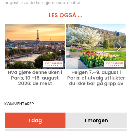
august
,
hva du kan gjøre i september
LES OGSÅ ...
Hva gjøre denne uken i
Helgen 7.–9. august i
V
Paris, 10.–16. august
Paris: et utvalg utflukter
o
2026: de mest
du ikke bør gå glipp av
spennende utfluktene
KOMMENTARER
I dag
I morgen