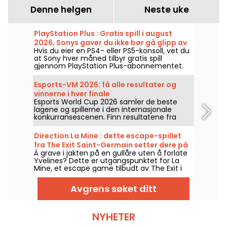
Denne helgen
Neste uke
PlayStation Plus : Gratis spill i august
2026, Sonys gaver du ikke bør gå glipp av
Hvis du eier en PS4- eller PS5-konsoll, vet du
at Sony hver måned tilbyr gratis spill
gjennom PlayStation Plus-abonnementet.
Så hvilke spill er gratis i august 2026? Ta en
titt på månedens utvalg.
Esports-VM 2026: få alle resultater og
vinnerne i hver finale
Esports World Cup 2026 samler de beste
lagene og spillerne i den internasjonale
konkurransescenen. Finn resultatene fra
finalene, poengene, vinnerne av hver
turnering og kalenderen for de neste
Direction La Mine : dette escape-spillet
kampene.
fra The Exit Saint-Germain setter dere på
Å grave i jakten på en gullåre uten å forlate
sporet av en glemt skatt
Yvelines? Dette er utgangspunktet for La
Mine, et escape game tilbudt av The Exit i
Saint-Germain-en-Laye, hvor laget ditt drar
ut for å utforske en gammel gruve.
Avgrens søket ditt
NYHETER