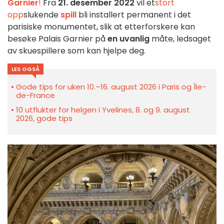
Garnier
!
Fra
21. desember 2022
vil et
stort
opp
slukende
spill
bli installert permanent i det
parisiske monumentet, slik at etterforskere kan
besøke Palais Garnier på
en uvanlig
måte, ledsaget
av skuespillere som kan hjelpe deg.
LES OGSÅ
Gode tips for uken 10.–16. august 2026 i Paris og Île-
de-France
10 utflukter for helgen i Yvelines, 8. og 9. august
2026, gode tips