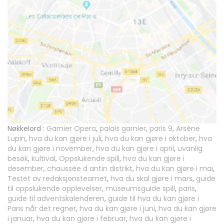
Nøkkelord :
Garnier Opera
,
palais garnier
,
paris 9
,
Arsène
Lupin
,
hva du kan gjøre i juli
,
hva du kan gjøre i oktober
,
hva
du kan gjøre i november
,
hva du kan gjøre i april
,
uvanlig
besøk
,
kultival
,
Oppslukende spill
,
hva du kan gjøre i
desember
,
chaussée d antin distrikt
,
hva du kan gjøre i mai
,
Testet av redaksjonsteamet
,
hva du skal gjøre i mars
,
guide
til oppslukende opplevelser
,
museumsguide spill
,
paris
,
guide til adventskalenderen
,
guide til hva du kan gjøre i
Paris når det regner
,
hva du kan gjøre i juni
,
hva du kan gjøre
i januar
,
hva du kan gjøre i februar
,
hva du kan gjøre i