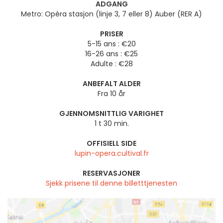
ADGANG
Metro: Opéra stasjon (linje 3, 7 eller 8) Auber (RER A)
PRISER
5-15 ans : €20
16-26 ans : €25
Adulte : €28
ANBEFALT ALDER
Fra 10 år
GJENNOMSNITTLIG VARIGHET
1 t 30 min.
OFFISIELL SIDE
lupin-opera.cultival.fr
RESERVASJONER
Sjekk prisene til denne billetttjenesten