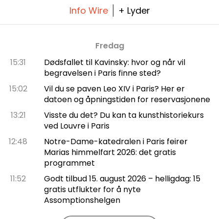
Info Wire
+ Lyder
Fredag
15:31
Dødsfallet til Kavinsky: hvor og når vil
begravelsen i Paris finne sted?
15:02
Vil du se paven Leo XIV i Paris? Her er
datoen og åpningstiden for reservasjonene
13:21
Visste du det? Du kan ta kunsthistoriekurs
ved Louvre i Paris
12:48
Notre-Dame-katedralen i Paris feirer
Marias himmelfart 2026: det gratis
programmet
11:52
Godt tilbud 15. august 2026 – helligdag: 15
gratis utflukter for å nyte
Assomptionshelgen