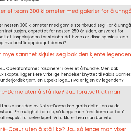
er et team 300 kilometer med galerier for å unng
kker nesten 300 kilometer med gamle steinbrudd seg. For å unngå
institusjon, opprettet for nesten 250 år siden, ansvaret for
nettet: Inspeksjonen for steinbrudd. Hvem er disse spesialistene
og hva består oppdraget deres i?
 mye sannhet skjuler seg bak den kjente legenden
er... Operafantomet fascinerer i over et århundre. Men bak
skapte, ligger flere virkelige hendelser knyttet til Palais Garnier
 underjordisk tjern, en utpekt loge... Hva er igjen av legenden?
-Dame uten å stå i kø? Ja... forutsatt at man
forske innsiden av Notre-Dame kan gratis delta i en av de
nestene. En mulighet for alle, så lenge man først kommer for å
 full respekt for selve løpet. Vi forklarer hva man bør vite.
-Cœur uten å stå i kø? Ja... så lenge man viser