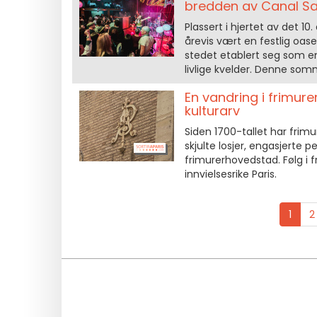
bredden av Canal Sai
Plassert i hjertet av det 10
årevis vært en festlig oas
stedet etablert seg som e
livlige kvelder. Denne som
En vandring i frimure
kulturarv
Siden 1700-tallet har frimu
skjulte losjer, engasjerte 
frimurerhovedstad. Følg i 
innvielsesrike Paris.
1
2