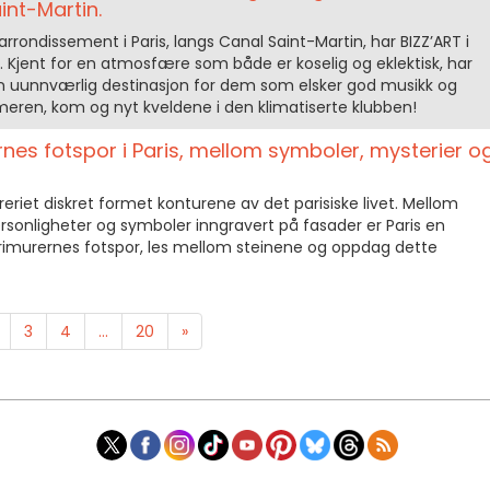
nt-Martin.
. arrondissement i Paris, langs Canal Saint-Martin, har BIZZ’ART i
e. Kjent for en atmosfære som både er koselig og eklektisk, har
n uunnværlig destinasjon for dem som elsker god musikk og
meren, kom og nyt kveldene i den klimatiserte klubben!
rnes fotspor i Paris, mellom symboler, mysterier o
reriet diskret formet konturene av det parisiske livet. Mellom
personligheter og symboler inngravert på fasader er Paris en
frimurernes fotspor, les mellom steinene og oppdag dette
3
4
...
20
»