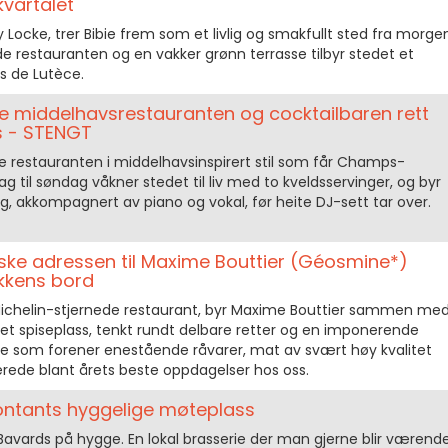
kvartalet
by Locke, trer Bibie frem som et livlig og smakfullt sted fra morge
de restauranten og en vakker grønn terrasse tilbyr stedet et
es de Lutèce.
ge middelhavsrestauranten og cocktailbaren rett
 - STENGT
ge restauranten i middelhavsinspirert stil som får Champs-
sdag til søndag våkner stedet til liv med to kveldsservinger, og byr
ing, akkompagnert av piano og vokal, før heite DJ-sett tar over.
iske adressen til Maxime Bouttier (Géosmine*)
kkens bord
Michelin-stjernede restaurant, byr Maxime Bouttier sammen me
et spiseplass, tenkt rundt delbare retter og en imponerende
sse som forener enestående råvarer, mat av svært høy kvalitet
lerede blant årets beste oppdagelser hos oss.
ontants hyggelige møteplass
Bavards på hygge. En lokal brasserie der man gjerne blir værend