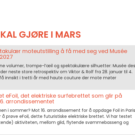
KAL GJØRE I MARS
ektakulær moteutstilling å få med seg ved Musée
 2027
evne volumer, trompe-l’œil og spektakulære silhuetter: Musée de
lder neste store retrospektiv om Viktor & Rolf fra 28. januar til 4.
 å få innsikt i tretti år med haute couture der mote møter
et eFoil, det elektriske surfebrettet som glir på
 16. arrondissementet
Seinen i sommer? Mot 16. arrondissement for å oppdage Foil in Paris
 prøve eFoil, dette futuristiske elektriske brettet. Vi har testet
skende) aktiviteten, mellom glid, flytende svømmebasseng og