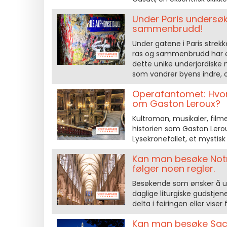
Under Paris undersøk
sammenbrudd!
Under gatene i Paris stre
ras og sammenbrudd har en 
dette unike underjordiske 
som vandrer byens indre, 
Operafantomet: Hvor
om Gaston Leroux?
Kultroman, musikaler, film
historien som Gaston Leroux 
Lysekrone­fallet, et mystisk
Kan man besøke Notre
følger noen regler.
Besøkende som ønsker å ut
daglige liturgiske gudstje
delta i feiringen eller viser
Kan man besøke Sacré