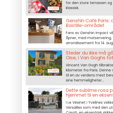
for den store terrassen og
klassisk.
Genshin Café Paris: d
Bastille-området
Fans av Genshin Impact vil 
åpner, med matservering, ak
arrondissement fra 14. aug
Steder du ikke må gå 
Oise, i Van Goghs fo
Vincent Van Gogh tilbrakte 
kilometer fra Paris. Denne
til en av verdens mest ber
sine hemmeligheter...
Dette sublime rosa p
hjemmet til en eksent
I Le Vésinet i Yvelines vek
Versailles som med den utr
Casati, en eksentrisk skikke