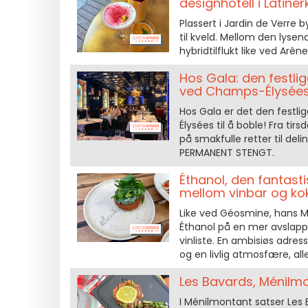
designhotell i Latiner
Plassert i Jardin de Verre 
til kveld. Mellom den lysen
hybridtilflukt like ved Arèn
Hos Gala: den festli
ved Champs-Élysées
Hos Gala er det den festli
Élysées til å boble! Fra tir
på smakfulle retter til del
PERMANENT STENGT.
Éthanol, den fantast
mellom vinbar og ko
Like ved Géosmine, hans 
Éthanol på en mer avslapp
vinliste. En ambisiøs adre
og en livlig atmosfære, al
Les Bavards, Ménilm
I Ménilmontant satser Les 