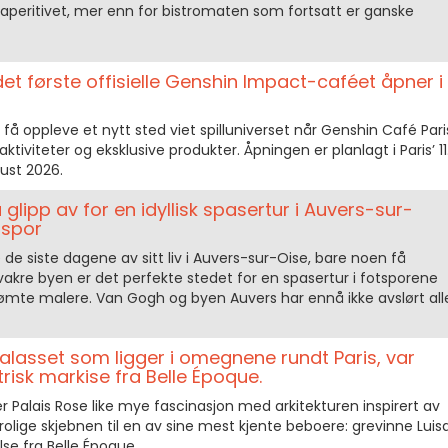
 aperitivet, mer enn for bistromaten som fortsatt er ganske
et første offisielle Genshin Impact-caféet åpner i
få oppleve et nytt sted viet spilluniverset når Genshin Café Pari
tiviteter og eksklusive produkter. Åpningen er planlagt i Paris’ 11
ust 2026.
glipp av for en idyllisk spasertur i Auvers-sur-
tspor
de siste dagene av sitt liv i Auvers-sur-Oise, bare noen få
 vakre byen er det perfekte stedet for en spasertur i fotsporene
ømte malere. Van Gogh og byen Auvers har ennå ikke avslørt all
alasset som ligger i omegnene rundt Paris, var
risk markise fra Belle Époque.
ker Palais Rose like mye fascinasjon med arkitekturen inspirert av
olige skjebnen til en av sine mest kjente beboere: grevinne Luis
lse fra Belle Époque.