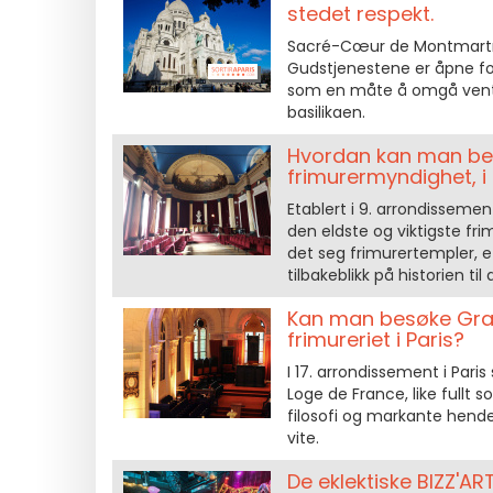
stedet respekt.
Sacré-Cœur de Montmartre 
Gudstjenestene er åpne for
som en måte å omgå venteti
basilikaen.
Hvordan kan man bes
frimurermyndighet, i 
Etablert i 9. arrondissemen
den eldste og viktigste fri
det seg frimurertempler, e
tilbakeblikk på historien t
Kan man besøke Grand
frimureriet i Paris?
I 17. arrondissement i Paris
Loge de France, like fullt 
filosofi og markante hende
vite.
De eklektiske BIZZ'AR