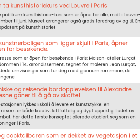
 ta kunsthistoriekurs ved Louvre i Paris
vre publikum kunsthistorie-kurs som er åpne for alle, midt i Louvre
ember til juni. Museet arrangerer også gratis foredrag av og til. E
g oppdatert på kunsthistorie!
nstnerboligen som ligger skjult i Paris, åpner
en for besøkende.
adresse som er åpen for besøkende i Paris: Maison-atelier Lurçat.
ommen i 14. arrondissement, tegnet for maleren Jean Lurçat,
uidede omvisninger som tar deg med gjennom rommene, de
ingene.
iske og reisende bordopplevelsen til Alexandre
ne ganer til å gå av skaftet
-stasjonen lykkes Eskal i å levere et kunststykke: en
mi som er både kreativ, lettfattelig og dypt oppriktig. Ledet av
mbat, har dette første konseptet allerede etablert seg som en
inger i Paris.
 og cocktailbaren som er dekket av vegetasjon i et