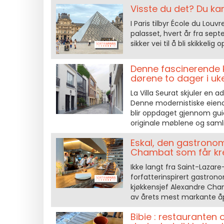
Visste du det? Du kan
I Paris tilbyr École du Lou
palasset, hvert år fra sept
sikker vei til å bli skikkeli
Denne fascinerende ku
dørene to dager i uk
La Villa Seurat skjuler en 
Denne modernistiske eiend
blir oppdaget gjennom g
originale møblene og saml
Eskal, den gastronom
Chambat som får kres
Ikke langt fra Saint-Lazare
forfatterinspirert gastrono
kjøkkensjef Alexandre Cha
av årets mest markante åpn
Bibie : restauranten