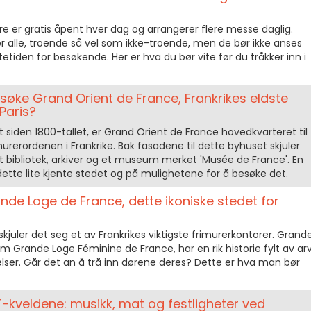
er gratis åpent hver dag og arrangerer flere messe daglig.
 alle, troende så vel som ikke-troende, men de bør ikke anses
den for besøkende. Her er hva du bør vite før du tråkker inn i
øke Grand Orient de France, Frankrikes eldste
Paris?
t siden 1800-tallet, er Grand Orient de France hovedkvarteret til
murerordenen i Frankrike. Bak fasadene til dette byhuset skjuler
t bibliotek, arkiver og et museum merket 'Musée de France'. En
il dette lite kjente stedet og på mulighetene for å besøke det.
e Loge de France, dette ikoniske stedet for
 skjuler det seg et av Frankrikes viktigste frimurerkontorer. Grand
som Grande Loge Féminine de France, har en rik historie fylt av arv
lser. Går det an å trå inn dørene deres? Dette er hva man bør
T-kveldene: musikk, mat og festligheter ved