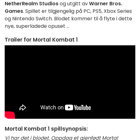
NetherRealm Studios
og utgitt av
Warner Bros.
Games
. Spillet er tilgjengelig på PC, PS5, Xbox Series
og Nintendo Switch. Blodet kommer til å flyte i dette
nye, superladede opuset ...
Trailer for Mortal Kombat 1
Mortal Kombat 1 spillsynopsis:
Vi har det i blodet. Oppdag et gjenfødt Mortal