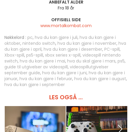
ANBEFALT ALDER
Fra 18 år
OFFISIELL SIDE
www.mortalkombat.com
Nøkkelord :
pc
,
hva du kan gjøre i juli
,
hva du kan gjøre i
oktober
,
nintendo switch
,
hva du kan gjøre i november
,
hva
du kan gjøre i april
,
hva du kan gjøre i desember
,
PC-spill
,
Xbox-spill
,
ps5-spill
,
xbox series x-spill
,
videospill nintendo
switch
,
hva du kan gjøre i mai
,
hva du skal gjøre i mars
,
ps5
,
guide til utgivelser av videospill
,
videospillutgivelser
september guide
,
hva du kan gjøre i juni
,
hva du kan gjøre i
januar
,
hva du kan gjøre i februar
,
hva du kan gjøre i august
,
hva du kan gjøre i september
LES OGSÅ ...