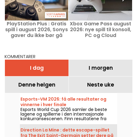
PlayStation Plus : Gratis
Xbox Game Pass august
V
spill i august 2026, Sonys
2026: nye spill til konsoll,
gaver du ikke bør gå
PC og Cloud
v
glipp av
KOMMENTARER
I dag
I morgen
Denne helgen
Neste uke
Esports-VM 2026: få alle resultater og
vinnerne i hver finale
Esports World Cup 2026 samler de beste
lagene og spillerne i den internasjonale
konkurransescenen. Finn resultatene fra
finalene, poengene, vinnerne av hver
turnering og kalenderen for de neste
Direction La Mine : dette escape-spillet
kampene.
fra The Exit Saint-Germain setter dere på