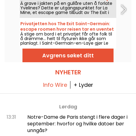
Å grave i jakten på en gullåre uten å forlate
sporet av en glemt skatt
Yvelines? Dette er utgangspunktet for La
Mine, et escape game tilbudt av The Exit i
Saint-Germain-en-Laye, hvor laget ditt drar
ut for å utforske en gammel gruve.
Privatjetten hos The Exit Saint-Germain:
escape roomen hvor reisen tar en uventet
Å stige om bord i et privatjet får ofte folk til
vending
å drømme... helt til flyturen ikke går som
planlagt. I Saint-Germain-en-Laye gjør Le
Jet Privé fra The Exit dette scenariet om til
et escape room som et lag må løse.
Avgrens søket ditt
NYHETER
Info Wire
+ Lyder
Lørdag
13:31
Notre-Dame de Paris stengt i flere dager i
september: hvorfor og hvilke datoer bør
unngås?