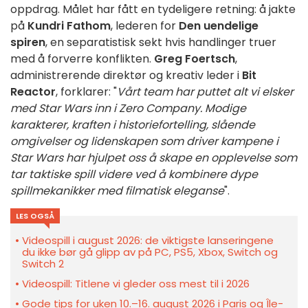
oppdrag. Målet har fått en tydeligere retning: å jakte
på
Kundri Fathom
, lederen for
Den uendelige
spiren
, en separatistisk sekt hvis handlinger truer
med å forverre konflikten.
Greg Foertsch
,
administrerende direktør og kreativ leder i
Bit
Reactor
, forklarer: "
Vårt team har puttet alt vi elsker
med Star Wars inn i Zero Company. Modige
karakterer, kraften i historiefortelling, slående
omgivelser og lidenskapen som driver kampene i
Star Wars har hjulpet oss å skape en opplevelse som
tar taktiske spill videre ved å kombinere dype
spillmekanikker med filmatisk eleganse
".
LES OGSÅ
Videospill i august 2026: de viktigste lanseringene
du ikke bør gå glipp av på PC, PS5, Xbox, Switch og
Switch 2
Videospill: Titlene vi gleder oss mest til i 2026
Gode tips for uken 10.–16. august 2026 i Paris og Île-