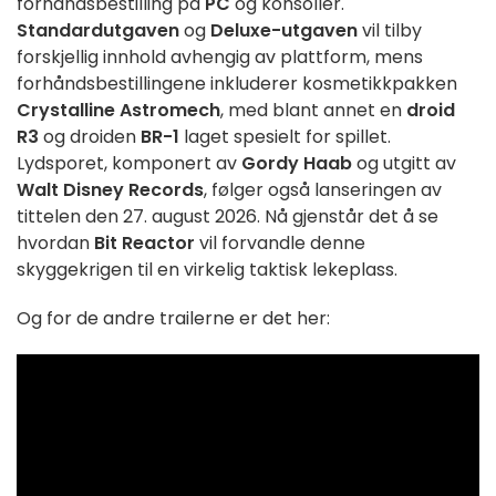
forhåndsbestilling på
PC
og konsoller.
Standardutgaven
og
Deluxe-utgaven
vil tilby
forskjellig innhold avhengig av plattform, mens
forhåndsbestillingene inkluderer kosmetikkpakken
Crystalline Astromech
, med blant annet en
droid
R3
og droiden
BR-1
laget spesielt for spillet.
Lydsporet, komponert av
Gordy Haab
og utgitt av
Walt Disney Records
, følger også lanseringen av
tittelen den 27. august 2026. Nå gjenstår det å se
hvordan
Bit Reactor
vil forvandle denne
skyggekrigen til en virkelig taktisk lekeplass.
Og for de andre trailerne er det her: