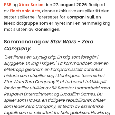
PS5
og
Xbox Series
den
27. august 2026
. Redigert
av
Electronic Arts
, denne eksklusive enspillertittelen
setter spillerne i førersetet for
Kompani Null
, en
leiesoldatgruppe som er hyret inn i en hemmelig krig
mot slutten av
Klonekrigen
.
Sammendrag av
Star Wars - Zero
Company
:
"Det finnes en usynlig krig. En krig som foregår i
skyggene. En krig i krigen."
Ta kommandoen over en
elitetropp gjennom en kompromissløst autentisk
historie som utspiller seg i klonkrigens tussmørke i
Star Wars
Zero Company™, et turbasert taktikkspill
for én spiller utviklet av Bit Reactor i samarbeid med
Respawn Entertainment og Lucasfilm Games. Du
spiller som Hawks, en tidligere republikansk offiser
som leder Zero Company, et team av eksentriske
fagfolk som er rekruttert fra hele galaksen. Hawks og