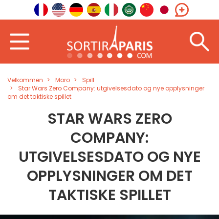
Velkommen
Moro
Spill
Star Wars Zero Company: utgivelsesdato og nye opplysninger
om det taktiske spillet
STAR WARS ZERO
COMPANY:
UTGIVELSESDATO OG NYE
OPPLYSNINGER OM DET
TAKTISKE SPILLET