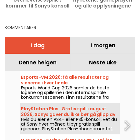
kommer til Sonys konsoll
og alle opplysningene
KOMMENTARER
I dag
I morgen
Denne helgen
Neste uke
Esports-VM 2026: få alle resultater og
vinnerne i hver finale
Esports World Cup 2026 samler de beste
lagene og spillerne i den internasjonale
konkurransescenen. Finn resultatene fra
finalene, poengene, vinnerne av hver
turnering og kalenderen for de neste
PlayStation Plus : Gratis spill i august
kampene.
2026, Sonys gaver du ikke bør gå glipp av
Hvis du eier en PS4- eller PS5-konsoll, vet du
at Sony hver måned tilbyr gratis spill
gjennom PlayStation Plus-abonnementet.
Så hvilke spill er gratis i august 2026? Ta en
titt på månedens utvalg.