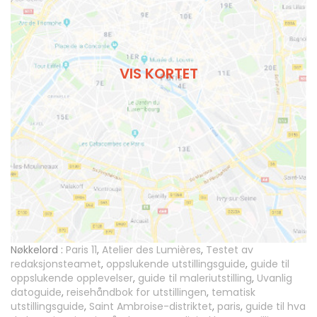
VIS KORTET
Nøkkelord :
Paris 11
,
Atelier des Lumières
,
Testet av
redaksjonsteamet
,
oppslukende utstillingsguide
,
guide til
oppslukende opplevelser
,
guide til maleriutstilling
,
Uvanlig
datoguide
,
reisehåndbok for utstillingen
,
tematisk
utstillingsguide
,
Saint Ambroise-distriktet
,
paris
,
guide til hva