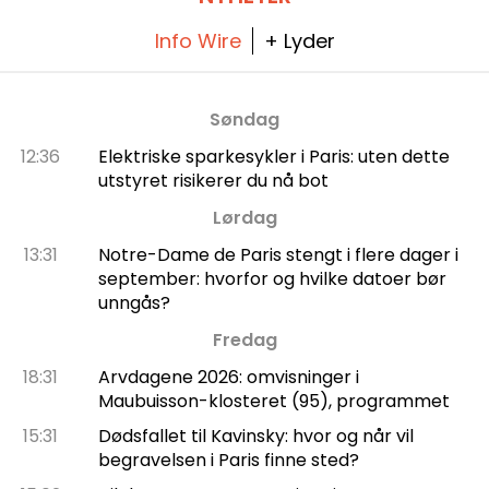
ultra-godt kafé: Hans & Gretel venter på å
friste deg.
Info Wire
+ Lyder
Søndag
12:36
Elektriske sparkesykler i Paris: uten dette
utstyret risikerer du nå bot
Lørdag
13:31
Notre-Dame de Paris stengt i flere dager i
september: hvorfor og hvilke datoer bør
unngås?
Fredag
18:31
Arvdagene 2026: omvisninger i
Maubuisson-klosteret (95), programmet
15:31
Dødsfallet til Kavinsky: hvor og når vil
begravelsen i Paris finne sted?