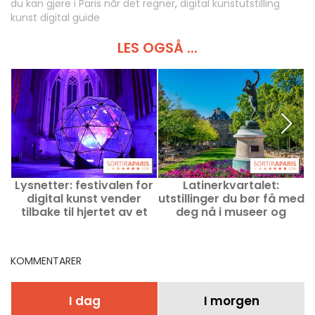
du kan gjøre i Paris når det regner
,
digital kunstutstilling
kunst digital guide
LES OGSÅ ...
Lysnetter: festivalen for
Latinerkvartalet:
digital kunst vender
utstillinger du bør få med
k
tilbake til hjertet av et
deg nå i museer og
slott som ligger i
kunststeder
umiddelbar nærhet til
metroen i 2026
KOMMENTARER
I dag
I morgen