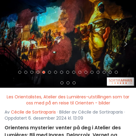
<
>
Les Orientalistes, Atelier des Lumières-utstillingen som tar
oss med på en reise til Orienten - bilder
Av
Cécile de Sortiraparis
· Bilder av Cécile de Sortiraparis ·
Oppdatert 6. desember 2024 kl. 13:09
Orientens mysterier venter på deg i Atelier des
Lumières: Bli med Ingres, Delacroix, Vernet og