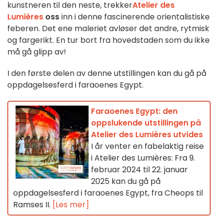
kunstneren til den neste, trekker
Atelier des
Lumières
oss
inn i denne fascinerende orientalistiske
feberen. Det ene maleriet avløser det andre, rytmisk
og fargerikt. En tur bort fra hovedstaden som du ikke
må gå glipp av!
I den første delen av denne utstillingen kan du gå på
oppdagelsesferd i faraoenes Egypt.
Faraoenes Egypt: den
oppslukende utstillingen på
Atelier des Lumières utvides
I år venter en fabelaktig reise
i Atelier des Lumières: Fra 9.
februar 2024 til 22. januar
2025 kan du gå på
oppdagelsesferd i faraoenes Egypt, fra Cheops til
Ramses II.
[Les mer]