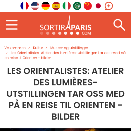
Velkommen
Kultur
Museer og utstillinger
Les Orientalistes: Atelier des Lumières-utstillingen tar oss med på
en reise til Orienten - bilder
LES ORIENTALISTES: ATELIER
DES LUMIÈRES-
UTSTILLINGEN TAR OSS MED
PÅ EN REISE TIL ORIENTEN -
BILDER