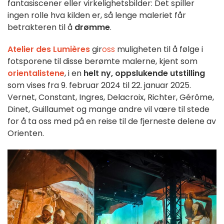
fantasiscener eller virkelighetsbilder: Det spiller
ingen rolle hva kilden er, så lenge maleriet får
betrakteren til å
drømme
.
Atelier des Lumières
gir
oss
muligheten til å følge i
fotsporene til disse berømte malerne, kjent som
orientalistene
, i en
helt ny, oppslukende utstilling
som vises fra 9. februar 2024 til 22. januar 2025.
Vernet, Constant, Ingres, Delacroix, Richter, Gérôme,
Dinet, Guillaumet og mange andre vil være til stede
for å ta oss med på en reise til de fjerneste delene av
Orienten.