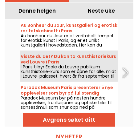
Denne helgen
Neste uke
Au Bonheur du Jour, kunstgalleri og erotisk
raritetskabinett i Paris
Au bonheur du Jour er et veritabelt tempel
for erotisk kunst i Paris, og er et unikt
kunstgalleri i hovedstaden. Her kan du
oppdage verk som fremhever skjønnheten i
den mannlige og kvinnelige kroppen
Visste du det? Du kan ta kunsthistoriekurs
gjennom visjonene til kunstnere fra 1800- og
ved Louvre i Paris
1900-tallet, i tillegg til noen mer moderne
I Paris tilbyr École du Louvre publikum
klumper.
kunsthistorie-kurs som er åpne for alle, midt
i Louvre-palasset, hvert år fra september til
juni. Museet arrangerer også gratis foredrag
av og til. En sikker vei til å bli skikkelig
Paradox Museum Paris presenterer 5 nye
oppdatert på kunsthistorie!
opplevelser som byr på fullstendig
Paradox Museum byr på nesten hundre
oppslukende inntrykk, i tillegg til Café
opplevelser, fra illusjoner og optiske triks til
Hans & Gretel
sansestimuli som snur opp ned på
oppfatningen, rett i hjertet av Paris. Du
kommer til å elske å bli lurt, og ta
Avgrens søket ditt
surrealistiske bilder i fotohjørnet. Fem nye,
immersive opplevelser har blitt lagt til
utstillingen – nå er det på tide å teste
sansene dine! I tillegg frister et splitter nytt,
NYHETER