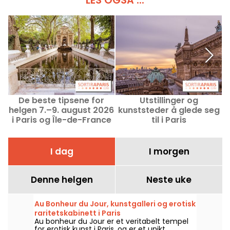
De beste tipsene for
Utstillinger og
G
helgen 7.–9. august 2026
kunststeder å glede seg
o
i Paris og Île-de-France
til i Paris
I dag
I morgen
Denne helgen
Neste uke
Au Bonheur du Jour, kunstgalleri og erotisk
raritetskabinett i Paris
Au bonheur du Jour er et veritabelt tempel
for erotisk kunst i Paris, og er et unikt