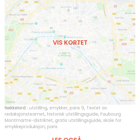
VIS KORTET
Nøkkelord :
utstilling
,
smykker
,
paris 9
,
Testet av
redaksjonsteamet
,
historisk utstillingsguide
,
Faubourg
Montmartre-distriktet
,
gratis utstillingsguide
,
skole for
smykkeproduksjon
,
paris
LES OGSÅ ...