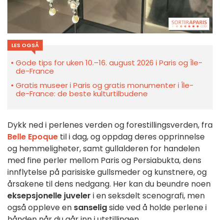
LES OGSÅ
Gode tips for uken 10.–16. august 2026 i Paris og Île-
de-France
Gratis museer i Paris og gratis monumenter i Île-
de-France: de beste kulturtilbudene
Dykk ned i perlenes verden og forestillingsverden, fra
Belle Epoque
til i dag, og oppdag deres opprinnelse
og hemmeligheter, samt gullalderen for handelen
med fine perler mellom Paris og Persiabukta, dens
innflytelse på parisiske gullsmeder og kunstnere, og
årsakene til dens nedgang. Her kan du beundre noen
eksepsjonelle juveler
i en seksdelt scenografi, men
også oppleve en
sanselig
side ved å holde perlene i
hånden når du går inn i utstillingen.