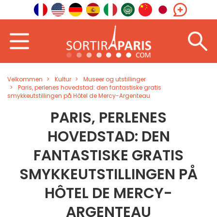
Velkommen
Kultur
Museer og utstillinger
Paris, perlenes hovedstad: den fantastiske gratis
smykkeutstillingen på Hôtel de Mercy-Argenteau
PARIS, PERLENES
HOVEDSTAD: DEN
FANTASTISKE GRATIS
SMYKKEUTSTILLINGEN PÅ
HÔTEL DE MERCY-
ARGENTEAU