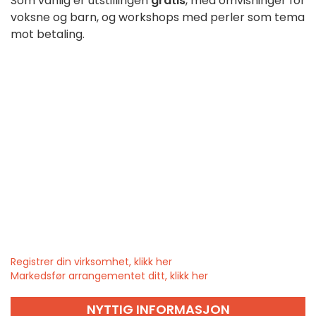
Som vanlig er utstillingen
gratis
, med omvisninger for
voksne og barn, og workshops med perler som tema
mot betaling.
Registrer din virksomhet, klikk her
Markedsfør arrangementet ditt, klikk her
NYTTIG INFORMASJON