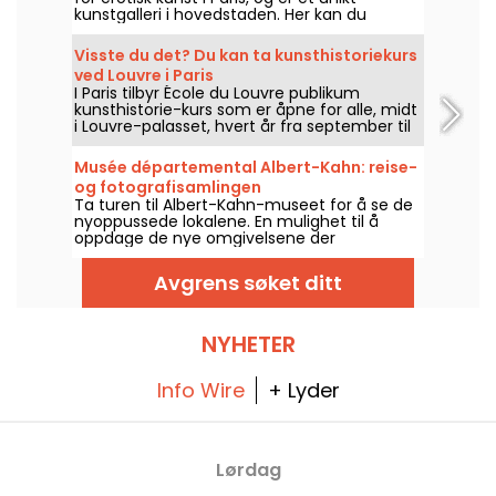
kunstgalleri i hovedstaden. Her kan du
oppdage verk som fremhever skjønnheten i
den mannlige og kvinnelige kroppen
Visste du det? Du kan ta kunsthistoriekurs
gjennom visjonene til kunstnere fra 1800- og
ved Louvre i Paris
1900-tallet, i tillegg til noen mer moderne
I Paris tilbyr École du Louvre publikum
klumper.
kunsthistorie-kurs som er åpne for alle, midt
i Louvre-palasset, hvert år fra september til
juni. Museet arrangerer også gratis foredrag
av og til. En sikker vei til å bli skikkelig
Musée départemental Albert-Kahn: reise-
oppdatert på kunsthistorie!
og fotografisamlingen
Ta turen til Albert-Kahn-museet for å se de
nyoppussede lokalene. En mulighet til å
oppdage de nye omgivelsene der
filantropens samlinger er utstilt.
Avgrens søket ditt
NYHETER
Info Wire
+ Lyder
Lørdag