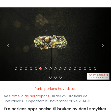
<
>
Paris, perlens hovedstad
Av
Graziella de Sortiraparis
· Bilder av Graziella de
Sortiraparis · Oppdatert 19. november 2024 kl. 14:31
Fra perlens opprinnelse til bruken av den i smykker