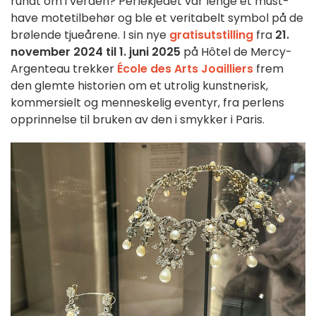
rundt om i verden? Perlekjedet var lenge et must-
have motetilbehør og ble et veritabelt symbol på de
brølende tjueårene. I sin nye
gratisutstilling
fra
21.
november 2024 til 1. juni 2025
på Hôtel de Mercy-
Argenteau trekker
École des Arts Joailliers
frem
den glemte historien om et utrolig kunstnerisk,
kommersielt og menneskelig eventyr, fra perlens
opprinnelse til bruken av den i smykker i Paris.