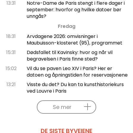
13:31
Notre-Dame de Paris stengt i flere dager i
september: hvorfor og hvilke datoer bør
unngås?
Fredag
18:31
Arvdagene 2026: omvisninger i
Maubuisson-klosteret (95), programmet
15:31
Dødsfallet til Kavinsky: hvor og når vil
begravelsen i Paris finne sted?
15:02
Vil du se paven Leo XIV i Paris? Her er
datoen og åpningstiden for reservasjonene
13:21
Visste du det? Du kan ta kunsthistoriekurs
ved Louvre i Paris
Se mer
DE SISTE BYVEIENE