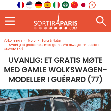
Velkommen
Moro
Turer & Natur
Uvanlig: et gratis møte med gamle Wolkswagen-modeller i
Guérard (77)
UVANLIG: ET GRATIS MØTE
MED GAMLE WOLKSWAGEN-
MODELLER I GUÉRARD (77)