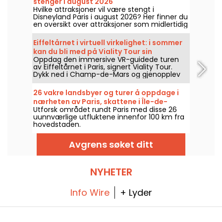
stenger i august 2026
Hvilke attraksjoner vil være stengt i
Disneyland Paris i august 2026? Her finner du
en oversikt over attraksjoner som midlertidig
ikke er tilgjengelige på grunn av vedlikehold
eller oppussing, slik at du kan planlegge
Eiffeltårnet i virtuell virkelighet: i sommer
besøket i Disney-parken.
kan du bli med på Viality Tour sin
Oppdag den immersive VR-guidede turen
historiske guidede tur.
av Eiffeltårnet i Paris, signert Viality Tour.
Dykk ned i Champ-de-Mars og gjenopplev
byggingen og åpningen av Dame de Fer i
1889. En ny versjon som er mer tro mot
26 vakre landsbyer og turer å oppdage i
virkeligheten enn noen gang, ble lansert 31.
nærheten av Paris, skattene i Île-de-
mars 2026. I den anledning har vi en
Utforsk området rundt Paris med disse 26
France
rabattkode til deg! Og for å møte varmen
uunnværlige utfluktene innenfor 100 km fra
holder alle turene deres seg i skyggen.
hovedstaden.
Avgrens søket ditt
NYHETER
Info Wire
+ Lyder