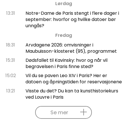
Lørdag
13:31
Notre-Dame de Paris stengt i flere dager i
september: hvorfor og hvilke datoer bør
unngås?
Fredag
18:31
Arvdagene 2026: omvisninger i
Maubuisson-klosteret (95), programmet
15:31
Dødsfallet til Kavinsky: hvor og når vil
begravelsen i Paris finne sted?
15:02
Vil du se paven Leo XIV i Paris? Her er
datoen og åpningstiden for reservasjonene
13:21
Visste du det? Du kan ta kunsthistoriekurs
ved Louvre i Paris
Se mer