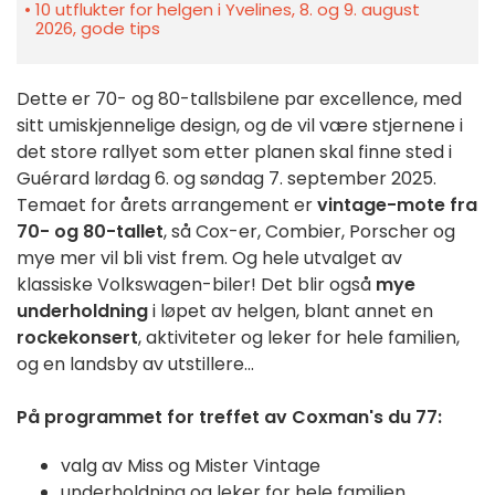
10 utflukter for helgen i Yvelines, 8. og 9. august
2026, gode tips
Dette er 70- og 80-tallsbilene par excellence, med
sitt umiskjennelige design, og de vil være stjernene i
det store rallyet som etter planen skal finne sted i
Guérard lørdag 6. og søndag 7. september 2025.
Temaet for årets arrangement er
vintage-mote fra
70- og 80-tallet
, så Cox-er, Combier, Porscher og
mye mer vil bli vist frem. Og hele utvalget av
klassiske Volkswagen-biler! Det blir også
mye
underholdning
i løpet av helgen, blant annet en
rockekonsert
, aktiviteter og leker for hele familien,
og en landsby av utstillere...
På programmet for treffet av Coxman's du 77:
valg av Miss og Mister Vintage
underholdning og leker for hele familien