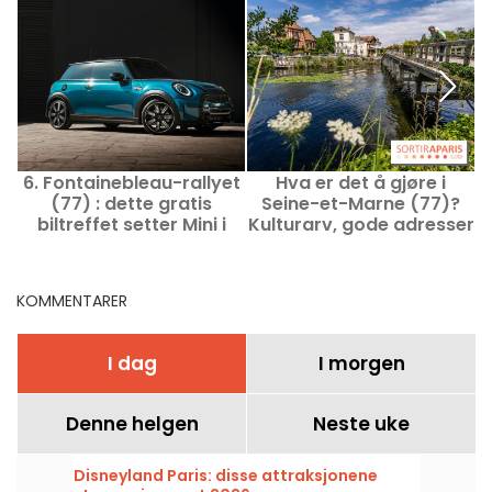
6. Fontainebleau-rallyet
Hva er det å gjøre i
J
(77) : dette gratis
Seine-et-Marne (77)?
e
biltreffet setter Mini i
Kulturarv, gode adresser
fokus
og aktiviteter, ideer til
utflukter
KOMMENTARER
I dag
I morgen
Denne helgen
Neste uke
Disneyland Paris: disse attraksjonene