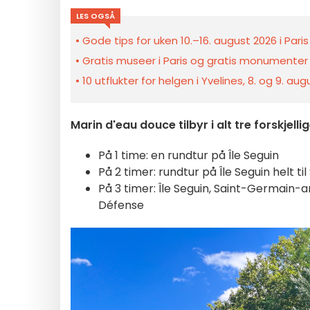
LES OGSÅ
Gode tips for uken 10.–16. august 2026 i Pari
Gratis museer i Paris og gratis monumenter 
10 utflukter for helgen i Yvelines, 8. og 9. au
Marin d'eau douce tilbyr i alt tre forskjellige
På 1 time: en rundtur på Île Seguin
På 2 timer: rundtur på Île Seguin helt t
På 3 timer: Île Seguin, Saint-Germain-a
Défense