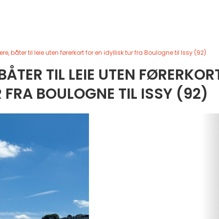
e, båter til leie uten førerkort for en idyllisk tur fra Boulogne til Issy (92)
BÅTER TIL LEIE UTEN FØRERKOR
R FRA BOULOGNE TIL ISSY (92)