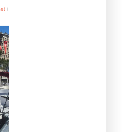
net
i