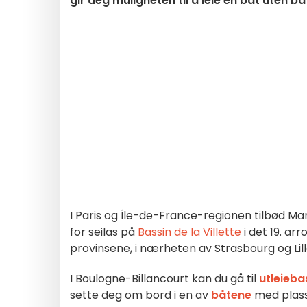
gir deg muligheten til å leie en båt uten bå
I Paris og Île-de-France-regionen tilbød Mar
for seilas på
Bassin de la Villette
i det 19. ar
provinsene, i nærheten av Strasbourg og Lil
I Boulogne-Billancourt kan du gå til
utleieba
sette deg om bord i en av
båtene
med plass