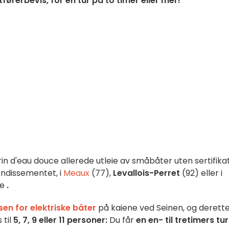
tførerbevis, for en tur på to timer eller mer!
in d'eau douce allerede utleie av småbåter uten sertifikat
rondissementet, i
Meaux
(77),
Levallois-Perret
(92) eller i
le
.
sen for elektriske båter
på kaiene ved Seinen, og derett
 til
5, 7, 9 eller 11 personer:
Du får
en en- til tretimers tur